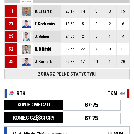
NA BOISKU
11
B. Łazarski
25:14
14
8
3
15
21
F. Gachewicz
18:60
5
3
2
6
29
J. Bęben
24:03
2
8
1
4
32
N. Biliński
32:55
22
7
0
17
35
J. Kornatka
29:34
17
11
1
20
ZOBACZ PEŁNE STATYSTYKI
RTK
TKM
KONIEC MECZU
67-75
KONIEC CZĘŚCI GRY
67-75
22, M. Minda
, Zbiórka w obronie
P4
00:04