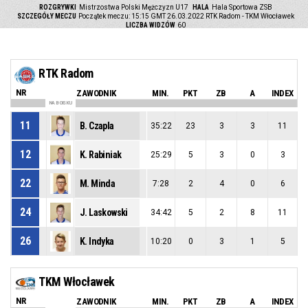
ROZGRYWKI
Mistrzostwa Polski Mężczyzn U17
HALA
Hala Sportowa ZSB
SZCZEGÓŁY MECZU
Początek meczu: 15:15 GMT 26.03.2022
RTK Radom - TKM Włocławek
LICZBA WIDZÓW
60
RTK Radom
NR
ZAWODNIK
MIN.
PKT
ZB
A
INDEX
NA BOISKU
11
B. Czapla
35:22
23
3
3
11
12
K. Rabiniak
25:29
5
3
0
3
22
M. Minda
7:28
2
4
0
6
24
J. Laskowski
34:42
5
2
8
11
26
K. Indyka
10:20
0
3
1
5
TKM Włocławek
NR
ZAWODNIK
MIN.
PKT
ZB
A
INDEX