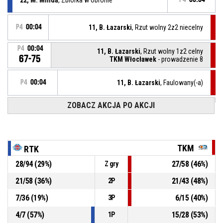
P4
00:04
11, B. Łazarski
, Rzut wolny 2z2 niecelny
P4
00:04
11, B. Łazarski
, Rzut wolny 1z2 celny
67-75
TKM Włocławek
- prowadzenie 8
P4
00:04
11, B. Łazarski
, Faulowany(-a)
ZOBACZ AKCJA PO AKCJI
26, K. Indyka
, Faul osobisty
P4
00:04
P4
00:04
32, N. Biliński
, Zbiórka w obronie
TKM
RTK
28
/
94
(
29
%)
27
/
58
(
46
%)
Z gry
11, B. Czapla
, Rzut za 3 punkty z wyskoku niecelny
P4
00:07
21
/
58
(
36
%)
21
/
43
(
48
%)
2P
P4
00:12
35, J. Kornatka
, 2 punkty wjazdem pod kosz celny
67-74
7
/
36
(
19
%)
6
/
15
(
40
%)
TKM Włocławek
- prowadzenie 7
3P
4
/
7
(
57
%)
15
/
28
(
53
%)
1P