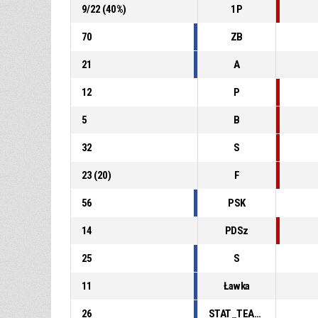
9
/
22
(
40
%)
1P
70
ZB
21
A
12
P
5
B
32
S
23
(
20
)
F
56
PSK
14
PDSz
25
S
11
Ławka
26
STAT_TEAMMATCH_BASKETBALL_sPointsFastBreak_ABBREV