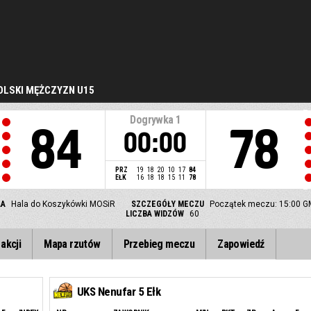
LSKI MĘŻCZYZN U15
Dogrywka
1
84
78
00:00
PRZ
19
18
20
10
17
84
EŁK
16
18
18
15
11
78
LA
Hala do Koszykówki MOSiR
SZCZEGÓŁY MECZU
Początek meczu: 15:00 G
LICZBA WIDZÓW
60
akcji
Mapa rzutów
Przebieg meczu
Zapowiedź
UKS Nenufar 5 Ełk