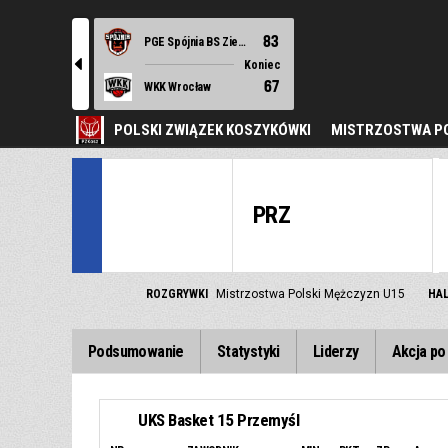
83
PGE Spójnia BS Ziemi Szczecińskiej Stargard
l
Koniec
67
WKK Wrocław
POLSKI ZWIĄZEK KOSZYKÓWKI
MISTRZOSTWA PO
PRZ
ROZGRYWKI
Mistrzostwa Polski Mężczyzn U15
HA
Podsumowanie
Statystyki
Liderzy
Akcja po 
UKS Basket 15 Przemyśl