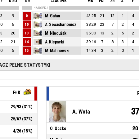
F
INDEX
NR
ZAWODNIK
MIN.
PKT
ZB
A
F
NA BOISKU
3
9
0
M. Gałan
43:25
21
12
1
4
0
6
10
A. Sewastianowicz
38:29
23
7
2
4
3
20
13
M. Niedużak
35:30
13
2
5
2
2
21
14
A. Klepacki
39:16
7
8
3
4
0
5
15
M. Malinowski
14:34
3
2
0
1
ACZ PEŁNE STATYSTYKI
EŁK
29
/
93
(
31
%)
3
A. Wota
25
/
67
(
37
%)
20
O. Oczko
4
/
26
(
15
%)