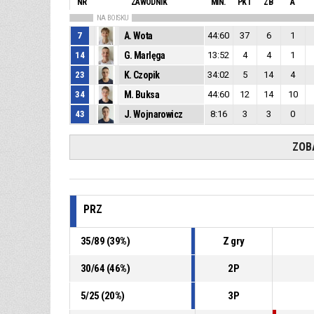
NR
ZAWODNIK
MIN.
PKT
ZB
A
NA BOISKU
7
A. Wota
44:60
37
6
1
14
G. Marlęga
13:52
4
4
1
23
K. Czopik
34:02
5
14
4
34
M. Buksa
44:60
12
14
10
43
J. Wojnarowicz
8:16
3
3
0
ZOB
PRZ
35
/
89
(
39
%)
Z gry
30
/
64
(
46
%)
2P
5
/
25
(
20
%)
3P