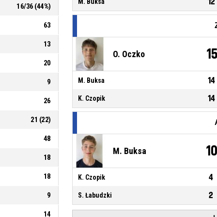
12
M. Buksa
16
/
36
(
44
%)
63
13
1
O. Oczko
20
14
M. Buksa
9
14
K. Czopik
26
21
(
22
)
48
1
M. Buksa
18
18
4
K. Czopik
2
9
S. Łabudzki
14