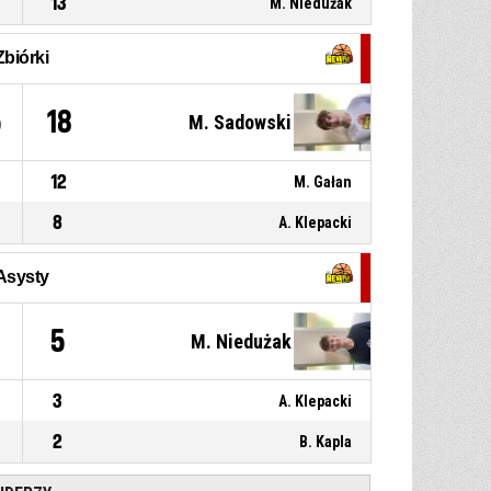
13
M. Niedużak
10, A. Sewastianowicz
, Faul
D1
00:17
osobisty
Zbiórki
23, K. Czopik
, Zbiórka w
D1
00:19
5
18
M. Sadowski
obronie
12
M. Gałan
8
A. Klepacki
Asysty
0
5
M. Niedużak
3
A. Klepacki
2
B. Kapla