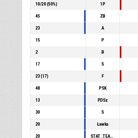
10
/
20
(
50
%)
1P
45
ZB
23
A
15
P
2
B
17
S
23
(
17
)
F
48
PSK
13
PDSz
30
S
20
Ławka
20
STAT_TEAMMATCH_BASKETBALL_sPointsFastBreak_ABBREV