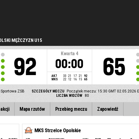
LSKI MĘŻCZYZN U15
Kwarta
4
92
65
00:00
AK7
33
21
17
21
92
MKS
22
12
16
15
65
 Sportowa ZSB
SZCZEGÓŁY MECZU
Początek meczu: 15:30 GMT 02.05.2026
E
LICZBA WIDZÓW
80
akcji
Mapa rzutów
Przebieg meczu
Zapowiedź
MKS Strzelce Opolskie