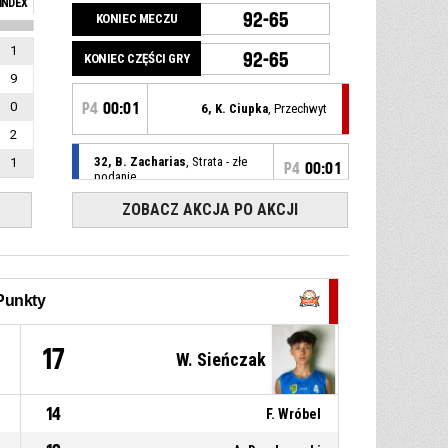
INDEX
92-65
KONIEC MECZU
1
92-65
KONIEC CZĘŚCI GRY
9
0
P4
00:01
6, K. Ciupka
, Przechwyt
2
32, B. Zacharias
, Strata - złe
1
P4
00:01
podanie
ZOBACZ AKCJA PO AKCJI
32, D. Kuzio
, Rzut wolny 2z2
P4
00:02
celny
92-65
MKS Strzelce Opolskie
-
przegrywają 27
32, D. Kuzio
, Rzut wolny 1z2
P4
00:02
celny
Punkty
92-64
MKS Strzelce Opolskie
-
przegrywają 28
8
17
W. Sieńczak
P4
00:02
32, D. Kuzio
, Faulowany(-a)
14
F. Wróbel
10, L. Stefański
, Faul
P4
00:02
osobisty