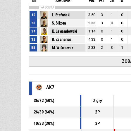
NR
ZAWODNIK
MIN.
PKT
ZB
A
NA BOISKU
10
L. Stefański
3:50
3
1
0
23
S. Sikora
2:33
3
0
0
24
K. Lewandowski
1:14
0
1
0
32
B. Zacharias
4:33
0
1
0
55
M. Wiśniewski
2:33
2
3
1
ZOB
AK7
36
/
72
(
50
%)
Z gry
26
/
39
(
66
%)
2P
10
/
33
(
30
%)
3P