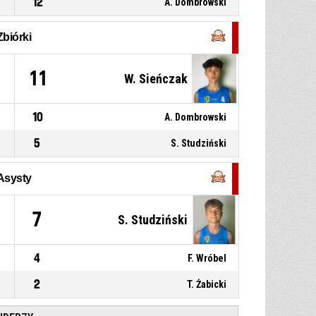
12
A. Dombrowski
P4
00:14
55, M. Wiśniewski
, Asysta
Zbiórki
10, L. Stefański
, Rzut za 3
punkty z wyskoku celny
P4
00:14
1
11
W. Sieńczak
Energa Akademia
92-63
Koszykówki 7 Trefl Sopot
-
prowadzenie 29
10
A. Dombrowski
5
S. Studziński
Asysty
0
7
S. Studziński
4
F. Wróbel
2
T. Żabicki