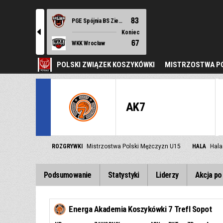
83
PGE Spójnia BS Ziemi Szczecińskiej Stargard
l
Koniec
67
WKK Wrocław
POLSKI ZWIĄZEK KOSZYKÓWKI
MISTRZOSTWA PO
AK7
ROZGRYWKI
Mistrzostwa Polski Mężczyzn U15
HALA
Hala
Podsumowanie
Statystyki
Liderzy
Akcja po 
Energa Akademia Koszykówki 7 Trefl Sopot