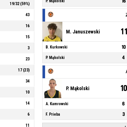
16
P. Mąkolski
19
/
32
(
59
%)
43
16
1
M. Januszewski
15
10
B. Kurkowski
3
4
P. Mąkolski
23
17
(
23
)
34
1
P. Mąkolski
10
14
6
A. Kamrowski
3
6
F. Prieba
11