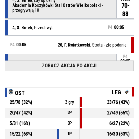
4, S. Binek
, Lay up celny
70-
Akademia Koszykówki Stal Ostrów Wielkopolski
-
przegrywają 18
88
4, S. Binek
, Przechwyt
P4
00:05
P4
00:05
20, F. Kwiatkowski
, Strata - złe podanie
P4
00:05
4, S. Binek
, Rzut wolny 2z2 celny
ZOBACZ AKCJA PO AKCJI
68-
Akademia Koszykówki Stal Ostrów Wielkopolski
-
przegrywają 20
88
P4
00:05
4, S. Binek
, Rzut wolny 1z2 celny
LEG
OST
67-
Akademia Koszykówki Stal Ostrów Wielkopolski
-
przegrywają 21
25
/
78
(
32
%)
33
/
76
(
43
%)
Z gry
88
20
/
47
(
42
%)
27
/
49
(
55
%)
2P
4, S. Binek
, Faulowany(-a)
P4
00:05
5
/
31
(
16
%)
6
/
27
(
22
%)
3P
15
/
22
(
68
%)
16
/
30
(
53
%)
1P
P4
00:05
20, F. Kwiatkowski
, Faul osobisty