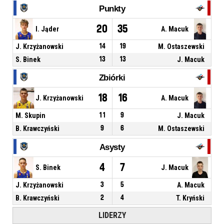
Punkty
20
35
I. Jąder
A. Macuk
J. Krzyżanowski
14
19
M. Ostaszewski
S. Binek
13
13
J. Macuk
Zbiórki
18
16
J. Krzyżanowski
A. Macuk
M. Skupin
11
9
J. Macuk
B. Krawczyński
9
6
M. Ostaszewski
Asysty
4
7
S. Binek
J. Macuk
J. Krzyżanowski
3
5
A. Macuk
B. Krawczyński
2
4
T. Kryński
LIDERZY