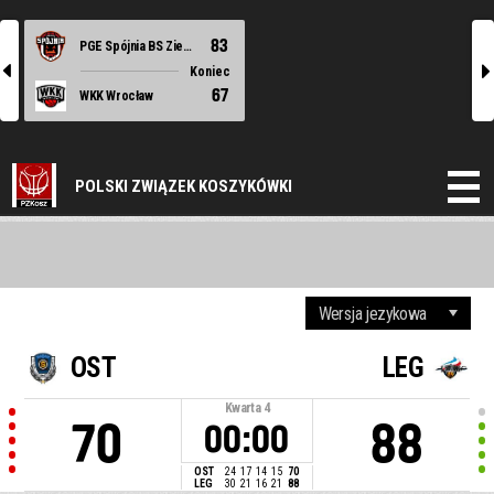
83
PGE Spójnia BS Ziemi Szczecińskiej Stargard
l
r
Koniec
67
WKK Wrocław
POLSKI ZWIĄZEK KOSZYKÓWKI
OST
LEG
Kwarta
4
70
88
00:00
OST
24
17
14
15
70
LEG
30
21
16
21
88