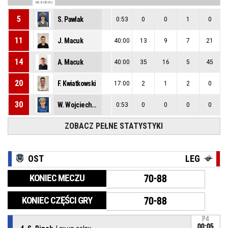
NA BOISKU
5
S. Pawlak
0:53
0
0
1
0
11
J. Macuk
40:00
13
9
7
21
14
A. Macuk
40:00
35
16
5
45
20
F. Kwiatkowski
17:00
2
1
2
0
30
W. Wojciechowski
0:53
0
0
0
0
ZOBACZ PEŁNE STATYSTYKI
OST
LEG
KONIEC MECZU
70-88
KONIEC CZĘŚCI GRY
70-88
P4
00:05