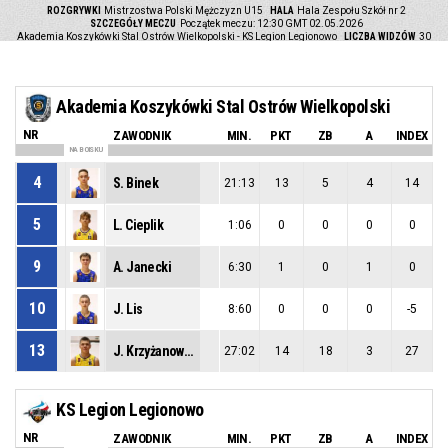
ROZGRYWKI
Mistrzostwa Polski Mężczyzn U15
HALA
Hala Zespołu Szkół nr 2
SZCZEGÓŁY MECZU
Początek meczu: 12:30 GMT 02.05.2026
Akademia Koszykówki Stal Ostrów Wielkopolski - KS Legion Legionowo
LICZBA WIDZÓW
30
Akademia Koszykówki Stal Ostrów Wielkopolski
NR
ZAWODNIK
MIN.
PKT
ZB
A
INDEX
NA BOISKU
4
S. Binek
21:13
13
5
4
14
5
L. Cieplik
1:06
0
0
0
0
9
A. Janecki
6:30
1
0
1
0
10
J. Lis
8:60
0
0
0
-5
13
J. Krzyżanowski
27:02
14
18
3
27
KS Legion Legionowo
NR
ZAWODNIK
MIN.
PKT
ZB
A
INDEX