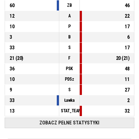
60
46
ZB
P4
00:14
5, S. Pawlak
, Strata - błąd kroków
12
22
A
10
17
P
3
6
B
33
17
S
21
(
20
)
20
(
21
)
F
36
48
PSK
10
11
PDSz
9
27
S
33
2
Ławka
13
32
STAT_TEAMMATCH_BASKETBALL_sPointsFas
ZOBACZ PEŁNE STATYSTYKI