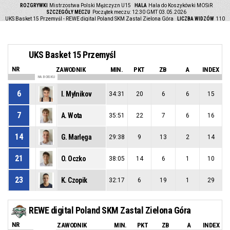
ROZGRYWKI
Mistrzostwa Polski Mężczyzn U15
HALA
Hala do Koszykówki MOSiR
SZCZEGÓŁY MECZU
Początek meczu: 12:30 GMT 03.05.2026
UKS Basket 15 Przemyśl - REWE digital Poland SKM Zastal Zielona Góra
LICZBA WIDZÓW
110
UKS Basket 15 Przemyśl
NR
ZAWODNIK
MIN.
PKT
ZB
A
INDEX
NA BOISKU
6
I. Mylnikov
34:31
20
6
6
15
7
A. Wota
35:51
22
7
6
16
14
G. Marlęga
29:38
9
13
2
14
21
O. Oczko
38:05
14
6
1
10
23
K. Czopik
32:17
6
19
1
29
REWE digital Poland SKM Zastal Zielona Góra
NR
ZAWODNIK
MIN.
PKT
ZB
A
INDEX