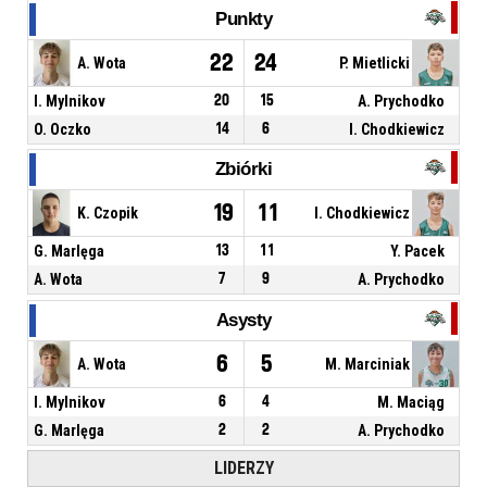
Punkty
22
24
A. Wota
P. Mietlicki
I. Mylnikov
20
15
A. Prychodko
O. Oczko
14
6
I. Chodkiewicz
Zbiórki
19
11
K. Czopik
I. Chodkiewicz
G. Marlęga
13
11
Y. Pacek
A. Wota
7
9
A. Prychodko
Asysty
6
5
A. Wota
M. Marciniak
I. Mylnikov
6
4
M. Maciąg
G. Marlęga
2
2
A. Prychodko
LIDERZY