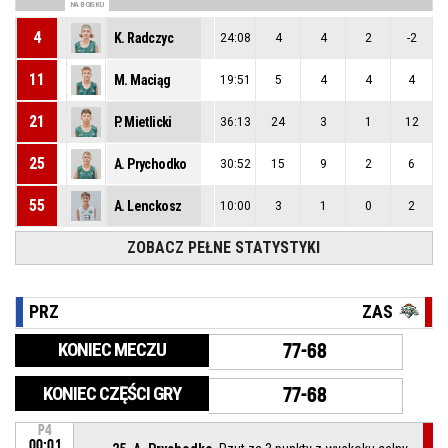
NA BOISKU
4
K. Radczyc
24:08
4
4
2
-2
11
M. Maciąg
19:51
5
4
4
4
21
P. Mietlicki
36:13
24
3
1
12
25
A. Prychodko
30:52
15
9
2
6
55
A. Lenckosz
10:00
3
1
0
2
ZOBACZ PEŁNE STATYSTYKI
PRZ
ZAS
KONIEC MECZU
77-68
KONIEC CZĘŚCI GRY
77-68
P4
00:01