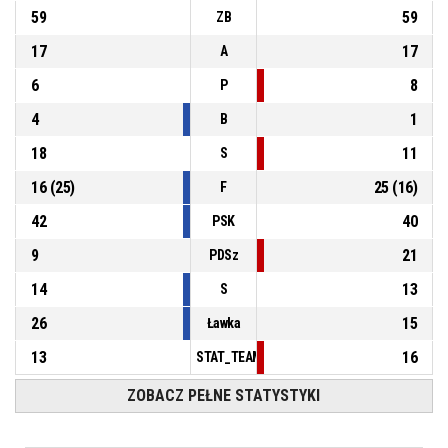
P4
00:11
55, A. Lenckosz
, Rzut za 3 punkty z wyskoku niecelny
59
59
ZB
17
17
A
6
8
P
4
1
B
18
11
S
16
(
25
)
25
(
16
)
F
42
40
PSK
9
21
PDSz
14
13
S
26
15
Ławka
13
16
STAT_TEAMMATCH_BASKETBALL_sPointsFas
ZOBACZ PEŁNE STATYSTYKI