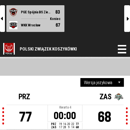
83
PGE Spójnia BS Ziemi Szczecińskiej Stargard
l
r
Koniec
67
WKK Wrocław
POLSKI ZWIĄZEK KOSZYKÓWKI
PRZ
ZAS
Kwarta
4
77
68
00:00
PRZ
19
16
20
22
77
ZAS
17
28
9
14
68