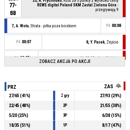
25, A. Prychodko
, Rzut za 3 punkty z wyskoku celny
77-
REWE digital Poland SKM Zastal Zielona Góra
-
przegrywają 9
68
7, A. Wota
, Strata - piłka poza boiskiem
P4
00:06
P4
00:07
8, Y. Pacek
, Zejście
P4
00:07
11, M. Maciąg
, Wejście
ZOBACZ AKCJA PO AKCJI
Przerwa na żądanie
P4
00:07
P4
ZAS
PRZ
00:07
4, K. Radczyc
, 2pt.tipinlayup celny
77-
27
/
65
(
41
%)
27
/
93
(
29
%)
REWE digital Poland SKM Zastal Zielona Góra
-
Z gry
przegrywają 12
65
22
/
45
(
48
%)
21
/
55
(
38
%)
2P
5
/
20
(
25
%)
6
/
38
(
15
%)
3P
P4
00:07
4, K. Radczyc
, Zbiórka w ataku
18
/
35
(
51
%)
8
/
17
(
47
%)
1P