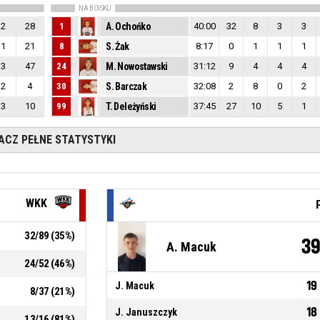
NA BOISKU
2
28
1
A. Ochońko
40:00
32
8
3
3
1
21
8
S. Żak
8:17
0
1
1
1
3
47
24
M. Nowostawski
31:12
9
4
4
4
2
4
30
S. Barczak
32:08
2
8
0
2
3
10
99
T. Deleżyński
37:45
27
10
5
1
ACZ PEŁNE STATYSTYKI
WKK
32
/
89
(
35
%)
3
A. Macuk
24
/
52
(
46
%)
19
J. Macuk
8
/
37
(
21
%)
18
J. Januszczyk
13
/
16
(
81
%)