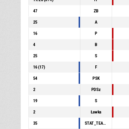
47
ZB
25
A
16
P
4
B
25
S
16
(
17
)
F
54
PSK
2
PDSz
19
S
2
Ławka
35
STAT_TEAMMATCH_BASKETBALL_sPointsFastBreak_ABBREV