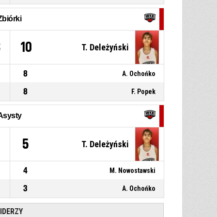
P4
00:14
podanie
Zbiórki
P4
00:20
20, F. Kwiatkowski
, Przechwyt
3
10
T. Deleżyński
8
A. Ochońko
8
F. Popek
Asysty
5
T. Deleżyński
4
M. Nowostawski
3
A. Ochońko
IDERZY