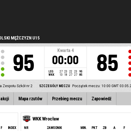
LSKI MĘŻCZYZN U15
Kwarta
4
95
85
00:00
LEG
27
23
22
23
95
WKK
13
18
27
27
85
a Zespołu Szkół nr 2
SZCZEGÓŁY MECZU
Początek meczu: 10:00 GMT 03.05.
akcji
Mapa rzutów
Przebieg meczu
Zapowiedź
WKK Wrocław
F
INDEX
NR
ZAWODNIK
MIN.
PKT
ZB
A
F