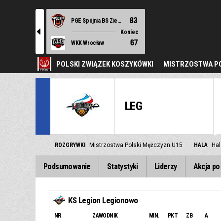
83
PGE Spójnia BS Ziemi Szczecińskiej Stargard
l
Koniec
67
WKK Wrocław
POLSKI ZWIĄZEK KOSZYKÓWKI
MISTRZOSTWA PO
LEG
ROZGRYWKI
Mistrzostwa Polski Mężczyzn U15
HALA
Hal
Podsumowanie
Statystyki
Liderzy
Akcja po 
KS Legion Legionowo
NR
ZAWODNIK
MIN.
PKT
ZB
A