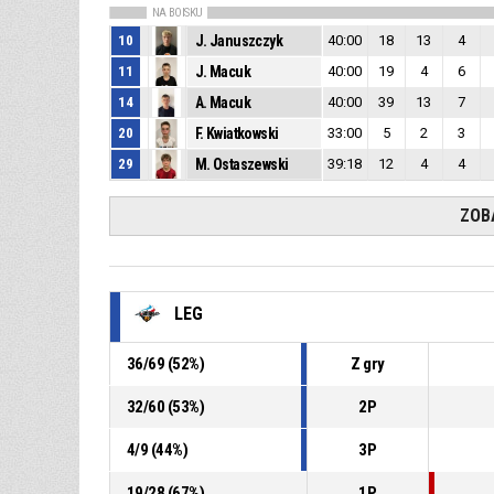
NA BOISKU
10
J. Januszczyk
40:00
18
13
4
11
J. Macuk
40:00
19
4
6
14
A. Macuk
40:00
39
13
7
20
F. Kwiatkowski
33:00
5
2
3
29
M. Ostaszewski
39:18
12
4
4
ZOB
LEG
36
/
69
(
52
%)
Z gry
32
/
60
(
53
%)
2P
4
/
9
(
44
%)
3P
19
/
28
(
67
%)
1P