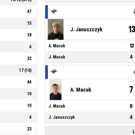
47
15
1
J. Januszczyk
18
13
A. Macuk
6
4
J. Macuk
22
17
(
16
)
44
7
A. Macuk
10
10
6
J. Macuk
4
4
J. Januszczyk
23
L