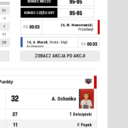
95-85
KONIEC MECZU
31
95-85
KONIEC CZĘŚCI GRY
-1
24, M. Nowostawski
,
1
P4
00:03
Przechwyt
11
14, A. Macuk
, Strata - błąd
29
P4
00:03
kozłowania
ZOBACZ AKCJA PO AKCJI
P4
00:03
Przerwa na żądanie
P4
00:09
Zbiórka w obronie
Punkty
1, A. Ochońko
, Rzut za 3
P4
00:10
9
32
A. Ochońko
punkty z wyskoku niecelny
P4
00:14
30, S. Barczak
, Przechwyt
27
T. Deleżyński
11
F. Popek
14, A. Macuk
, Strata - złe