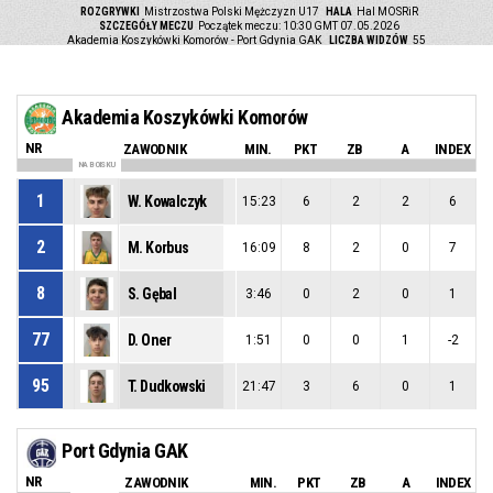
ROZGRYWKI
Mistrzostwa Polski Mężczyzn U17
HALA
Hal MOSRiR
SZCZEGÓŁY MECZU
Początek meczu: 10:30 GMT 07.05.2026
Akademia Koszykówki Komorów - Port Gdynia GAK
LICZBA WIDZÓW
55
Akademia Koszykówki Komorów
NR
ZAWODNIK
MIN.
PKT
ZB
A
INDEX
NA BOISKU
1
W. Kowalczyk
15:23
6
2
2
6
2
M. Korbus
16:09
8
2
0
7
8
S. Gębal
3:46
0
2
0
1
77
D. Oner
1:51
0
0
1
-2
95
T. Dudkowski
21:47
3
6
0
1
Port Gdynia GAK
NR
ZAWODNIK
MIN.
PKT
ZB
A
INDEX