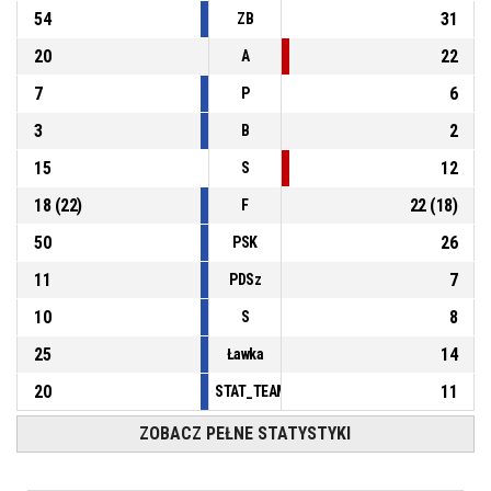
54
31
ZB
20
22
A
7
6
P
3
2
B
15
12
S
18
(
22
)
22
(
18
)
F
50
26
PSK
11
7
PDSz
10
8
S
25
14
Ławka
20
11
STAT_TEAMMATCH_BASKETBALL_sPointsFas
ZOBACZ PEŁNE STATYSTYKI