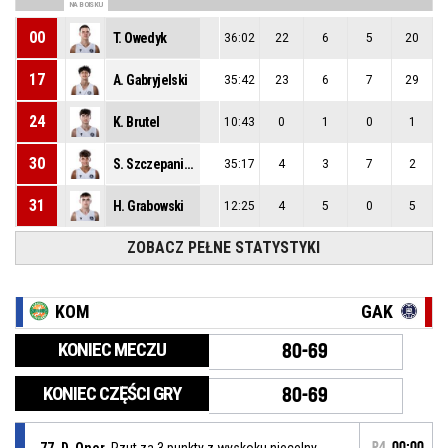
NA BOISKU
00
T. Owedyk
36:02
22
6
5
20
17
A. Gabryjelski
35:42
23
6
7
29
24
K. Brutel
10:43
0
1
0
1
30
S. Szczepaniak
35:17
4
3
7
2
31
H. Grabowski
12:25
4
5
0
5
ZOBACZ PEŁNE STATYSTYKI
KOM
GAK
KONIEC MECZU
80-69
KONIEC CZĘŚCI GRY
80-69
77, D. Oner
, Rzut za 3 punkty z wyskoku niecelny
P4
00:00