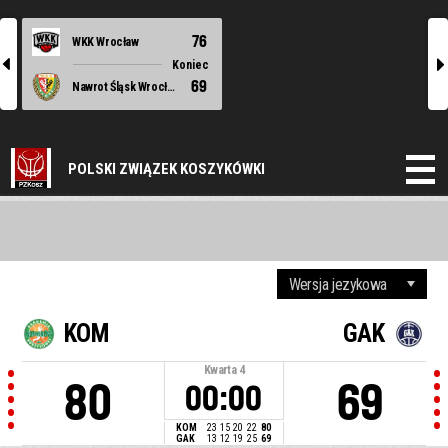
76
WKK Wrocław
l
r
Koniec
69
Nawrot Śląsk Wrocław
POLSKI ZWIĄZEK KOSZYKÓWKI
KOM
GAK
Kwarta
4
80
69
00:00
KOM
23
15
20
22
80
GAK
13
12
19
25
69