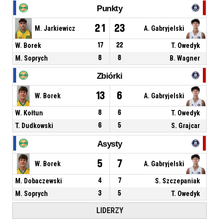
Punkty
21
23
M. Jarkiewicz
A. Gabryjelski
W. Borek
17
22
T. Owedyk
M. Soprych
8
8
B. Wagner
Zbiórki
13
6
W. Borek
A. Gabryjelski
W. Kołtun
8
6
T. Owedyk
T. Dudkowski
6
5
S. Grajcar
Asysty
5
7
W. Borek
A. Gabryjelski
M. Dobaczewski
4
7
S. Szczepaniak
M. Soprych
3
5
T. Owedyk
LIDERZY