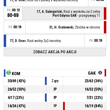
P4
00:12
17, A. Gabryjelski
, Rzut z wyskoku za 2 celny
80-69
Port Gdynia GAK
- przegrywają 11
P4
00:19
31, H. Grabowski
, Zbiórka w obronie
77, D. Oner
, Rzut wolny 2z2 niecelny
P4
00:19
ZOBACZ AKCJA PO AKCJI
77, D. Oner
, Rzut wolny 1z2 niecelny
P4
00:19
77, D. Oner
, Faulowany(-a)
P4
00:19
GAK
KOM
30
/
69
(
43
%)
23
/
63
(
36
%)
Z gry
P4
00:19
24, K. Brutel
, Faul osobisty
26
/
52
(
50
%)
16
/
32
(
50
%)
2P
P4
00:25
17, A. Gabryjelski
, Rzut wolny 2z2 celny
80-67
4
/
17
(
23
%)
7
/
31
(
22
%)
Port Gdynia GAK
- przegrywają 13
3P
16
/
34
(
47
%)
16
/
19
(
84
%)
1P