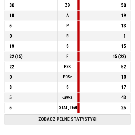
30
50
ZB
18
19
A
5
13
P
0
1
B
19
15
S
22
(
15
)
15
(
22
)
F
22
52
PSK
0
10
PDSz
8
17
S
5
43
Ławka
5
25
STAT_TEAMMATCH_BASKETBALL_sPointsFas
ZOBACZ PEŁNE STATYSTYKI