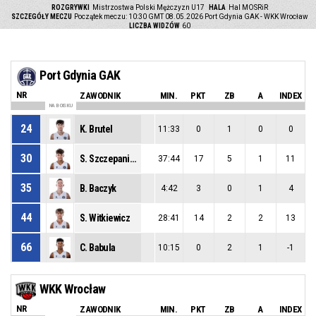
ROZGRYWKI
Mistrzostwa Polski Mężczyzn U17
HALA
Hal MOSRiR
SZCZEGÓŁY MECZU
Początek meczu: 10:30 GMT 08.05.2026
Port Gdynia GAK - WKK Wrocław
LICZBA WIDZÓW
60
Port Gdynia GAK
NR
ZAWODNIK
MIN.
PKT
ZB
A
INDEX
NA BOISKU
24
K. Brutel
11:33
0
1
0
0
30
S. Szczepaniak
37:44
17
5
1
11
35
B. Baczyk
4:42
3
0
1
4
44
S. Witkiewicz
28:41
14
2
2
13
66
C. Babula
10:15
0
2
1
-1
WKK Wrocław
NR
ZAWODNIK
MIN.
PKT
ZB
A
INDEX