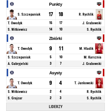
Punkty
17
18
S. Szczepaniak
R. Rychlik
T. Owedyk
15
17
J. Grabowski
S. Witkiewicz
14
10
S. Rychlik
Zbiórki
9
11
T. Owedyk
M. Hladik
S. Szczepaniak
5
10
M. Karsznia
A. Gabryjelski
3
7
J. Grabowski
Asysty
9
4
T. Owedyk
T. Jankowski
S. Witkiewicz
2
4
R. Rychlik
S. Grajcar
2
3
S. Rychlik
LIDERZY