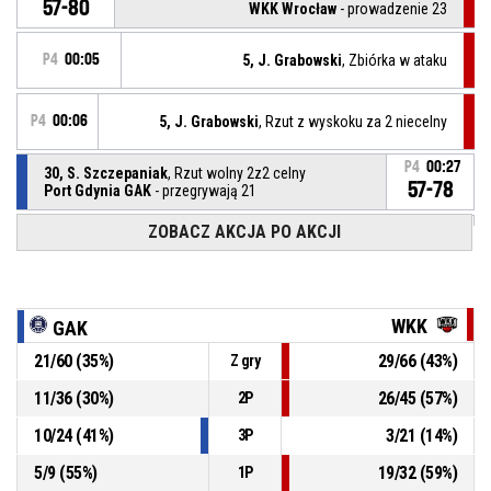
57-80
WKK Wrocław
- prowadzenie 23
P4
00:05
5, J. Grabowski
, Zbiórka w ataku
P4
00:06
5, J. Grabowski
, Rzut z wyskoku za 2 niecelny
P4
00:27
30, S. Szczepaniak
, Rzut wolny 2z2 celny
57-78
Port Gdynia GAK
- przegrywają 21
ZOBACZ AKCJA PO AKCJI
30, S. Szczepaniak
, Rzut wolny 1z2 niecelny
P4
00:27
30, S. Szczepaniak
, Faulowany(-a)
P4
00:27
WKK
GAK
21
/
60
(
35
%)
29
/
66
(
43
%)
Z gry
P4
00:27
40, K. Kurowski
, Faul osobisty
11
/
36
(
30
%)
26
/
45
(
57
%)
2P
30, S. Szczepaniak
, Zbiórka w obronie
P4
00:31
10
/
24
(
41
%)
3
/
21
(
14
%)
3P
5
/
9
(
55
%)
19
/
32
(
59
%)
1P