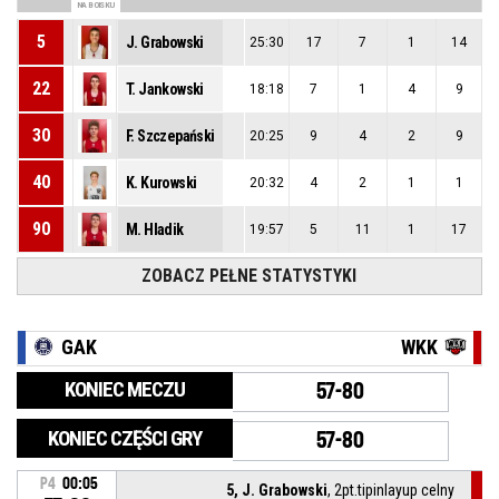
NA BOISKU
5
J. Grabowski
25:30
17
7
1
14
22
T. Jankowski
18:18
7
1
4
9
30
F. Szczepański
20:25
9
4
2
9
40
K. Kurowski
20:32
4
2
1
1
90
M. Hladik
19:57
5
11
1
17
ZOBACZ PEŁNE STATYSTYKI
GAK
WKK
KONIEC MECZU
57-80
KONIEC CZĘŚCI GRY
57-80
P4
00:05
5, J. Grabowski
, 2pt.tipinlayup celny