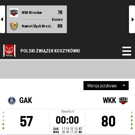
76
WKK Wrocław
l
r
Koniec
69
Nawrot Śląsk Wrocław
POLSKI ZWIĄZEK KOSZYKÓWKI
GAK
WKK
Kwarta
4
57
80
00:00
GAK
17
13
12
15
57
WKK
20
18
17
25
80