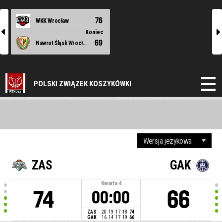
76
WKK Wrocław
l
r
Koniec
69
Nawrot Śląsk Wrocław
POLSKI ZWIĄZEK KOSZYKÓWKI
ZAS
GAK
Kwarta
4
74
66
00:00
ZAS
20
19
17
18
74
GAK
16
14
17
19
66