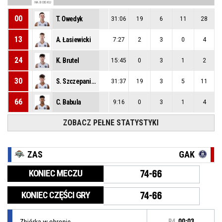
NA BOISKU
00
T. Owedyk
31:06
19
6
11
28
13
A. Łasiewicki
7:27
2
3
0
4
24
K. Brutel
15:45
0
3
1
2
30
S. Szczepaniak
31:37
19
3
5
11
66
C. Babula
9:16
0
3
1
4
ZOBACZ PEŁNE STATYSTYKI
ZAS
GAK
KONIEC MECZU
74-66
KONIEC CZĘŚCI GRY
74-66
Zbiórka w obronie
P4
00:03