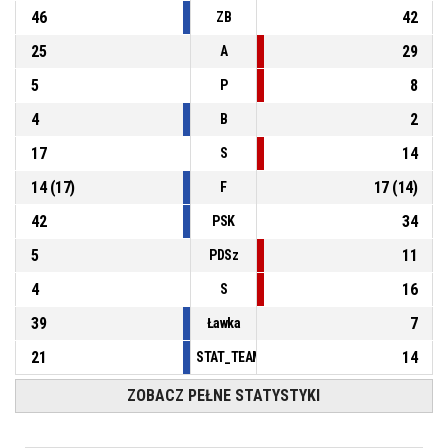
46
42
ZB
25
29
A
5
8
P
4
2
B
17
14
S
14
(
17
)
17
(
14
)
F
42
34
PSK
5
11
PDSz
4
16
S
39
7
Ławka
21
14
STAT_TEAMMATCH_BASKETBALL_sPointsFas
ZOBACZ PEŁNE STATYSTYKI