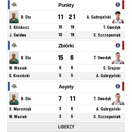
Punkty
11
21
B. Etu
A. Gabryjelski
S. Klinkosz
10
19
T. Owedyk
J. Świdwa
10
19
S. Szczepaniak
Zbiórki
15
6
B. Etu
T. Owedyk
W. Wasiak
6
6
S. Grajcar
D. Krasiński
5
5
A. Gabryjelski
Asysty
7
11
B. Etu
T. Owedyk
S. Marciniak
3
6
A. Gabryjelski
W. Wasiak
3
5
S. Szczepaniak
LIDERZY