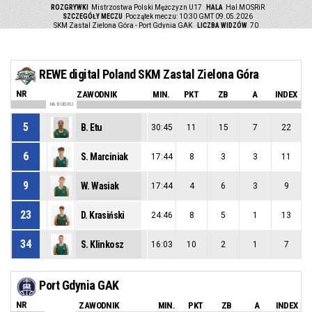
ROZGRYWKI
Mistrzostwa Polski Mężczyzn U17
HALA
Hal MOSRiR
SZCZEGÓŁY MECZU
Początek meczu: 10:30 GMT 09.05.2026
SKM Zastal Zielona Góra - Port Gdynia GAK
LICZBA WIDZÓW
70
REWE digital Poland SKM Zastal Zielona Góra
NR
ZAWODNIK
MIN.
PKT
ZB
A
INDEX
NA BOISKU
5
B. Etu
30:45
11
15
7
22
6
S. Marciniak
17:44
8
3
3
11
9
W. Wasiak
17:44
4
6
3
9
23
D. Krasiński
24:46
8
5
1
13
34
S. Klinkosz
16:03
10
2
1
7
Port Gdynia GAK
NR
ZAWODNIK
MIN.
PKT
ZB
A
INDEX