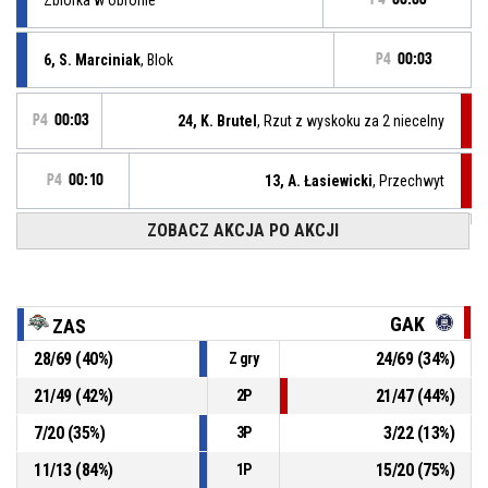
6, S. Marciniak
, Blok
P4
00:03
P4
00:03
24, K. Brutel
, Rzut z wyskoku za 2 niecelny
P4
00:10
13, A. Łasiewicki
, Przechwyt
ZOBACZ AKCJA PO AKCJI
5, B. Etu
, Strata - złe podanie
P4
00:10
P4
00:27
00, T. Owedyk
, Asysta
GAK
ZAS
P4
00:27
30, S. Szczepaniak
, Rzut za 3 punkty z wyskoku celny
28
/
69
(
40
%)
24
/
69
(
34
%)
Z gry
74-66
Port Gdynia GAK
- przegrywają 8
21
/
49
(
42
%)
21
/
47
(
44
%)
2P
P4
00:36
66, C. Babula
, Zbiórka w obronie
7
/
20
(
35
%)
3
/
22
(
13
%)
3P
11
/
13
(
84
%)
15
/
20
(
75
%)
1P