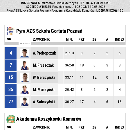
ROZGRYWKI
Mistrzostwa Polski Mężczyzn U17
HALA
Hal MOSRiR
SZCZEGÓŁY MECZU
Początek meczu: 10:30 GMT 10.05.2026
Pyra AZS Szkoła Gortata Poznań - Akademia Koszykówki Komorów
LICZBA WIDZÓW
150
Pyra AZS Szkoła Gortata Poznań
NR
ZAWODNIK
MIN.
PKT
ZB
A
INDEX
NA BOISKU
4
A. Prokopczuk
21:13
8
2
2
6
7
M. Frąszczak
36:58
18
5
3
8
15
W. Berczyński
33:11
11
12
0
19
35
M. Muszyński
20:42
3
2
2
4
77
A. Sobczyński
30:27
17
4
6
16
Akademia Koszykówki Komorów
NR
ZAWODNIK
MIN.
PKT
ZB
A
INDEX