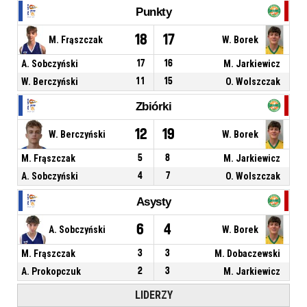
Punkty
18
17
M. Frąszczak
W. Borek
A. Sobczyński
17
16
M. Jarkiewicz
W. Berczyński
11
15
O. Wolszczak
Zbiórki
12
19
W. Berczyński
W. Borek
M. Frąszczak
5
8
M. Jarkiewicz
A. Sobczyński
4
7
O. Wolszczak
Asysty
6
4
A. Sobczyński
W. Borek
M. Frąszczak
3
3
M. Dobaczewski
A. Prokopczuk
2
3
M. Jarkiewicz
LIDERZY