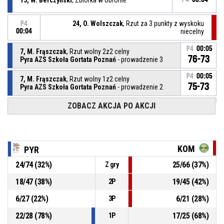
24, O. Wolszczak
, Rzut za 3 punkty z wyskoku
P4
00:04
niecelny
P4
00:05
7, M. Frąszczak
, Rzut wolny 2z2 celny
76-73
Pyra AZS Szkoła Gortata Poznań
- prowadzenie 3
P4
00:05
7, M. Frąszczak
, Rzut wolny 1z2 celny
75-73
Pyra AZS Szkoła Gortata Poznań
- prowadzenie 2
ZOBACZ AKCJA PO AKCJI
7, M. Frąszczak
, Faulowany(-a)
P4
00:05
P4
00:05
43, M. Dobaczewski
, Faul osobisty
KOM
PYR
24
/
74
(
32
%)
25
/
66
(
37
%)
Z gry
Przerwa na żądanie
P4
00:06
18
/
47
(
38
%)
19
/
45
(
42
%)
2P
P4
00:09
46, M. Jarkiewicz
, Asysta
6
/
27
(
22
%)
6
/
21
(
28
%)
3P
22
/
28
(
78
%)
17
/
25
(
68
%)
1P