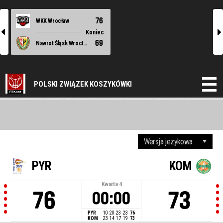
76
WKK Wrocław
l
r
Koniec
69
Nawrot Śląsk Wrocław
POLSKI ZWIĄZEK KOSZYKÓWKI
PYR
KOM
Kwarta
4
76
73
00:00
PYR
10
20
23
23
76
KOM
23
14
17
19
73