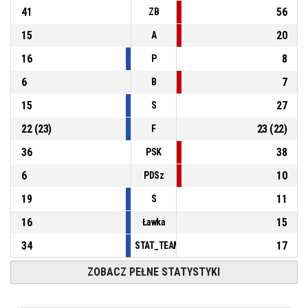
41
56
ZB
15
20
A
16
8
P
6
7
B
15
27
S
22
(
23
)
23
(
22
)
F
36
38
PSK
6
10
PDSz
19
11
S
16
15
Ławka
34
17
STAT_TEAMMATCH_BASKETBALL_sPointsFas
ZOBACZ PEŁNE STATYSTYKI