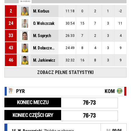
NA BOISKU
2
M. Korbus
11:18
0
2
1
-2
24
O. Wolszczak
30:54
15
7
3
11
33
M. Soprych
26:33
7
2
3
4
43
M. Dobaczewski
24:49
8
4
3
9
46
M. Jarkiewicz
32:32
16
8
3
9
ZOBACZ PEŁNE STATYSTYKI
PYR
KOM
KONIEC MECZU
76-73
KONIEC CZĘŚCI GRY
76-73
15, W. Berczyński
, Zbiórka w obronie
P4
00:04