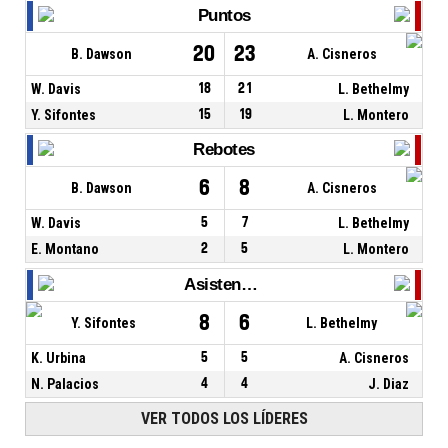
Puntos
20
23
B. Dawson
A. Cisneros
W. Davis
18
21
L. Bethelmy
Y. Sifontes
15
19
L. Montero
Rebotes
6
8
B. Dawson
A. Cisneros
W. Davis
5
7
L. Bethelmy
E. Montano
2
5
L. Montero
Asistencias
8
6
Y. Sifontes
L. Bethelmy
K. Urbina
5
5
A. Cisneros
N. Palacios
4
4
J. Diaz
VER TODOS LOS LÍDERES