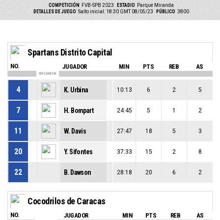
COMPETICIÓN
FVB-SPB 2023
ESTADIO
Parque Miranda
DETALLES DE JUEGO
Salto inicial: 18:30 GMT 08/05/23
PÚBLICO
3800
Spartans Distrito Capital
NO.
JUGADOR
MIN
PTS
REB
AS
EN CANCHA
4
K. Urbina
10:13
6
2
5
7
H. Bompart
24:45
5
1
2
11
W. Davis
27:47
18
5
3
20
Y. Sifontes
37:33
15
2
8
22
B. Dawson
28:18
20
6
2
Cocodrilos de Caracas
NO.
JUGADOR
MIN
PTS
REB
AS