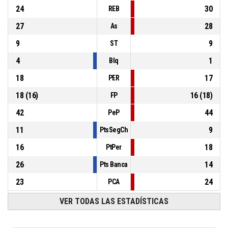
24
30
REB
27
28
As
9
9
ST
4
1
Blq
18
17
PER
18
(
16
)
16
(
18
)
FP
42
44
PeP
11
9
PtsSegCh
16
18
PtPer
26
14
Pts Banca
23
24
PCA
VER TODAS LAS ESTADÍSTICAS