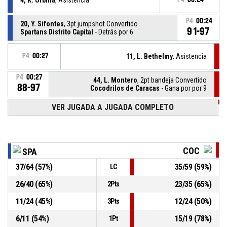
P4
00:24
20, Y. Sifontes
, 3pt jumpshot Convertido
91-97
Spartans Distrito Capital
- Detrás por 6
P4
00:27
11, L. Bethelmy
, Asistencia
P4
00:27
44, L. Montero
, 2pt bandeja Convertido
88-97
Cocodrilos de Caracas
- Gana por por 9
VER JUGADA A JUGADA COMPLETO
P4
00:30
11, L. Bethelmy
, Recupero
4, K. Urbina
, Pérdida mal pase
P4
00:30
COC
SPA
37
/
64
(
57
%)
35
/
59
(
59
%)
LC
4, K. Urbina
, Rebote defensivo
P4
00:34
26
/
40
(
65
%)
23
/
35
(
65
%)
2Pts
22, B. Dawson
, Bloqueo
P4
00:38
11
/
24
(
45
%)
12
/
24
(
50
%)
3Pts
6
/
11
(
54
%)
15
/
19
(
78
%)
1Pt