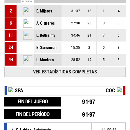
EN CANCHA
2
E. Mijares
31:37
18
1
4
6
A. Cisneros
27:38
23
8
5
11
L. Bethelmy
34:46
21
7
6
24
B. Sansimoni
15:35
2
0
3
44
L. Montero
28:52
19
5
3
VER ESTADÍSTICAS COMPLETAS
SPA
COC
FIN DEL JUEGO
91-97
FIN DEL PERÍODO
91-97
4, K. Urbina
, Asistencia
P4
00:24