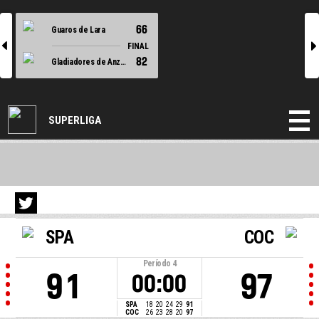
66
Guaros de Lara
l
r
FINAL
82
Gladiadores de Anzoategui
SUPERLIGA
SPA
COC
Período
4
91
97
00:00
SPA
18
20
24
29
91
COC
26
23
28
20
97