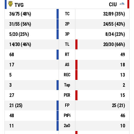
13, J. EYDALLIN
, Tiro libre 1/2 convertido
CIU
TVG
90-90
TALLERES (VILLA GOBERNADOR GALVEZ)
- empate
36
/
75
(
48
%)
32
/
89
(
35
%)
TC
13, J. EYDALLIN
, Falta recibida
PR1
00:11
31
/
55
(
56
%)
24
/
55
(
43
%)
2P
5
/
20
(
25
%)
8
/
34
(
23
%)
3P
PR1
00:11
5, M. NICOLAU
, Falta personal
14
/
30
(
46
%)
20
/
30
(
66
%)
TL
68
49
RT
17
18
AS
5
13
REC
3
2
Tap
27
15
PER
21
(
25
)
25
(
21
)
FP
48
46
PtPi
11
10
2aO