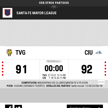
VER OTROS PARTIDOS
SANTA FE MAYOR LEAGUE
TVG
CIU
PRÓRROGA
1
91
92
00:00
TVG
27
14
21
15
14
91
CIU
7
18
16
36
15
92
COMPETICIÓN
ARGENTINO DE CLUBES SANTA FE U19 2018
PISTA
CIUDAD (VENADO TUERTO)
DETALLES DEL PARTIDO
Salto inicial: 12:00 23/06/18