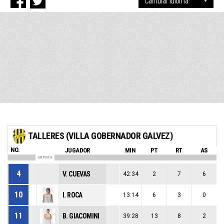
TALLERES (VILLA GOBERNADOR GALVEZ)
NO.
JUGADOR
MIN
PT
RT
AS
EN PISTA
4
V. CUEVAS
42:34
2
7
6
10
I. ROCA
13:14
6
3
0
11
B. GIACOMINI
39:28
13
8
2