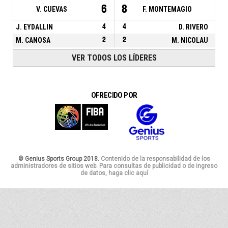
6
8
V. CUEVAS
F. MONTEMAGIO
J. EYDALLIN
4
4
D. RIVERO
M. CANOSA
2
2
M. NICOLAU
VER TODOS LOS LÍDERES
OFRECIDO POR
© Genius Sports Group 2018.
Contenido de la responsabilidad de los
administradores de sitios web. Para consultas de publicidad o de ingreso
de datos, haga clic aquí