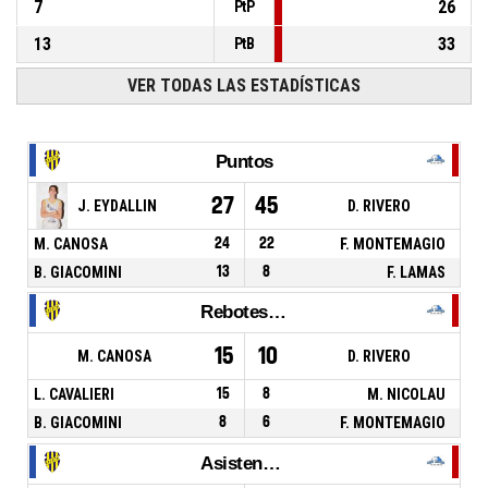
7
26
PtP
13
33
PtB
VER TODAS LAS ESTADÍSTICAS
Puntos
27
45
J. EYDALLIN
D. RIVERO
M. CANOSA
24
22
F. MONTEMAGIO
B. GIACOMINI
13
8
F. LAMAS
Rebotes Totales
15
10
M. CANOSA
D. RIVERO
L. CAVALIERI
15
8
M. NICOLAU
B. GIACOMINI
8
6
F. MONTEMAGIO
Asistencias