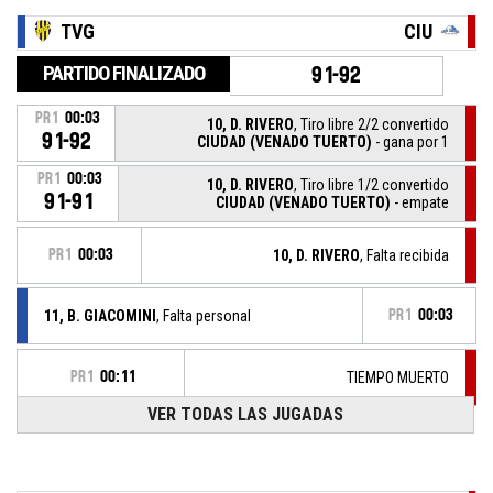
TVG
CIU
PARTIDO FINALIZADO
91-92
PR1
00:03
10, D. RIVERO
, Tiro libre 2/2 convertido
91-92
CIUDAD (VENADO TUERTO)
- gana por 1
PR1
00:03
10, D. RIVERO
, Tiro libre 1/2 convertido
91-91
CIUDAD (VENADO TUERTO)
- empate
PR1
00:03
10, D. RIVERO
, Falta recibida
11, B. GIACOMINI
, Falta personal
PR1
00:03
PR1
00:11
TIEMPO MUERTO
VER TODAS LAS JUGADAS
PR1
13, J. EYDALLIN
, Tiro libre 2/2 convertido
00:11
TALLERES (VILLA GOBERNADOR GALVEZ)
- gana por
91-90
1
PR1
00:11