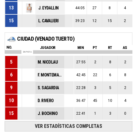
13
J. EYDALLIN
44:05
27
8
4
15
L. CAVALIERI
39:23
12
15
2
CIUDAD (VENADO TUERTO)
NO.
JUGADOR
MIN
PT
RT
AS
EN PISTA
5
M. NICOLAU
27:55
2
8
2
6
F. MONTEMAGIO
42:45
22
6
8
9
S. SAGARDIA
22:28
3
5
2
10
D. RIVERO
36:47
45
10
4
15
J. BOCHINO
22:41
1
3
0
VER ESTADÍSTICAS COMPLETAS