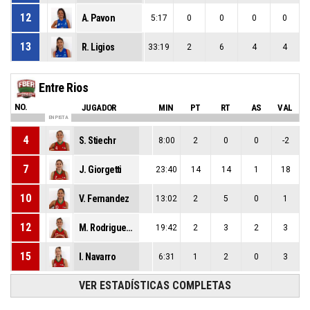
12
A. Pavon
5:17
0
0
0
0
13
R. Ligios
33:19
2
6
4
4
Entre Rios
NO.
JUGADOR
MIN
PT
RT
AS
VAL
EN PISTA
4
S. Stiechr
8:00
2
0
0
-2
7
J. Giorgetti
23:40
14
14
1
18
10
V. Fernandez
13:02
2
5
0
1
12
M. Rodriguez Bire
19:42
2
3
2
3
15
I. Navarro
6:31
1
2
0
3
VER ESTADÍSTICAS COMPLETAS