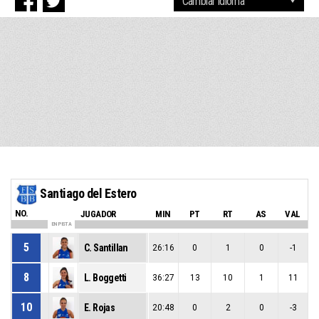
Santiago del Estero
NO.
JUGADOR
MIN
PT
RT
AS
VAL
EN PISTA
5
C. Santillan
26:16
0
1
0
-1
8
L. Boggetti
36:27
13
10
1
11
10
E. Rojas
20:48
0
2
0
-3