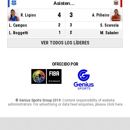
Asistencias
4
3
R. Ligios
A. Piñeiro
L. Campos
2
3
S. Scevola
L. Boggetti
1
2
M. Sabater
VER TODOS LOS LÍDERES
OFRECIDO POR
© Genius Sports Group 2019.
Content responsibility of website
administrators. For advertising or data feed enquiries, please click here