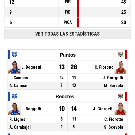
12
45
PtP
9
25
PtB
6
20
PtCA
VER TODAS LAS ESTADÍSTICAS
Puntos
13
28
L. Boggetti
C. Fiorotto
L. Campos
13
14
J. Giorgetti
A. Cancian
7
13
M. Barzola
Rebotes Totales
10
14
L. Boggetti
J. Giorgetti
R. Ligios
6
11
C. Fiorotto
A. Carabajal
2
8
S. Scevola