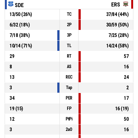
ERS
SDE
P4
00:25
15, I. Navarro
, Tiro libre 2/2 convertido
13
/
50
(
26
%)
37
/
84
(
44
%)
TC
43-95
Entre Rios
- gana por 52
6
/
32
(
18
%)
30
/
59
(
50
%)
2P
P4
00:25
15, I. Navarro
, Tiro libre 1/2 fallado
7
/
18
(
38
%)
7
/
25
(
28
%)
3P
10
/
14
(
71
%)
14
/
24
(
58
%)
TL
29
57
RT
8
16
AS
13
24
REC
3
2
Tap
34
17
PER
19
(
15
)
16
(
19
)
FP
12
50
PtPi
3
16
2aO