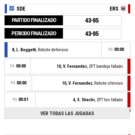
SDE
ERS
PARTIDO FINALIZADO
43-95
PERIODO FINALIZADO
43-95
8, L. Boggetti
, Rebote defensivo
P4
00:00
P4
00:00
10, V. Fernandez
, 2PT bandeja fallado
P4
00:00
10, V. Fernandez
, Rebote ofensivo
P4
00:01
4, S. Stiechr
, 2PT tiro fallado
VER TODAS LAS JUGADAS
P4
00:09
4, S. Stiechr
, Recuperación
10, E. Rojas
, Pérdida en el manejo del balón
P4
00:09