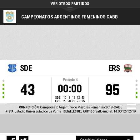
VER OTROS PARTIDOS
CAMPEONATOS ARGENTINOS FEMENINOS CABB
SDE
ERS
Periodo
4
43
95
00:00
SDE
10
8
13
12
43
ERS
20
28
26
21
95
COMPETICIÓN
Campeonato Argentino de Mayores Femenino 2019-CABB
PISTA
Estadio Universidad de La Punta
DETALLES DEL PARTIDO
Salto inicial: 14:00 12/12/19