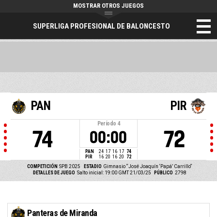
MOSTRAR OTROS JUEGOS
SUPERLIGA PROFESIONAL DE BALONCESTO
PAN
PIR
Período
4
74
72
00:00
PAN
24
17
16
17
74
PIR
16
20
16
20
72
COMPETICIÓN
SPB 2025
ESTADIO
Gimnasio “José Joaquín ‘Papá’ Carrillo“
DETALLES DE JUEGO
Salto inicial: 19:00 GMT 21/03/25
PÚBLICO
2798
Panteras de Miranda