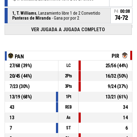
P4
00:08
1, T. Williams
, Lanzamiento libre 1 de 2 Convertido
74-72
Panteras de Miranda
- Gana por por 2
VER JUGADA A JUGADA COMPLETO
1, T. Williams
, Falta recibida
P4
00:08
P4
00:08
1, J. Suero
, Falta personal
PIR
PAN
27
/
68
(
39
%)
25
/
56
(
44
%)
LC
21, W. Gómez
, Rebote ofensivo
P4
00:10
20
/
45
(
44
%)
16
/
32
(
50
%)
2Pts
21, W. Gómez
, 3pt jumpshot Fallado
P4
00:12
7
/
23
(
30
%)
9
/
24
(
37
%)
3Pts
13
/
19
(
68
%)
13
/
21
(
61
%)
1Pt
43
34
REB
13
14
As
7
6
ST