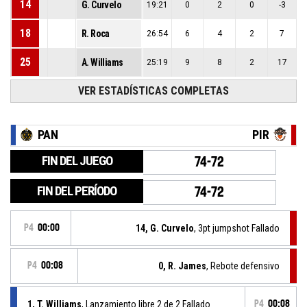
14
G. Curvelo
19:21
0
2
0
-3
18
R. Roca
26:54
6
4
2
7
25
A. Williams
25:19
9
8
2
17
VER ESTADÍSTICAS COMPLETAS
PAN
PIR
FIN DEL JUEGO
74-72
FIN DEL PERÍODO
74-72
P4
00:00
14, G. Curvelo
, 3pt jumpshot Fallado
P4
00:08
0, R. James
, Rebote defensivo
1, T. Williams
, Lanzamiento libre 2 de 2 Fallado
P4
00:08