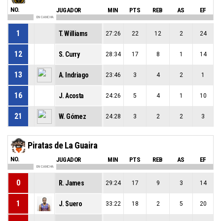
NO.
JUGADOR
MIN
PTS
REB
AS
EF
EN CANCHA
1
T. Williams
27:26
22
12
2
24
12
S. Curry
28:34
17
8
1
14
13
A. Indriago
23:46
3
4
2
1
16
J. Acosta
24:26
5
4
1
10
21
W. Gómez
24:28
3
2
2
3
Piratas de La Guaira
NO.
JUGADOR
MIN
PTS
REB
AS
EF
EN CANCHA
0
R. James
29:24
17
9
3
14
1
J. Suero
33:22
18
2
5
20