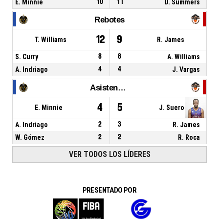
E. Minnie
10
11
D. Summers
Rebotes
12
9
T. Williams
R. James
S. Curry
8
8
A. Williams
A. Indriago
4
4
J. Vargas
Asistencias
4
5
E. Minnie
J. Suero
A. Indriago
2
3
R. James
W. Gómez
2
2
R. Roca
VER TODOS LOS LÍDERES
PRESENTADO POR