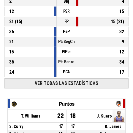
2
4
Blq
12
15
PER
21
(
15
)
15
(
21
)
FP
36
32
PeP
21
9
PtsSegCh
15
12
PtPer
36
34
Pts Banca
24
17
PCA
VER TODAS LAS ESTADÍSTICAS
Puntos
22
18
T. Williams
J. Suero
S. Curry
17
17
R. James