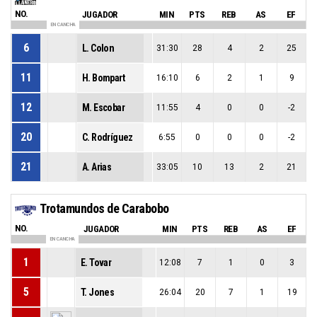
NO.
JUGADOR
MIN
PTS
REB
AS
EF
EN CANCHA
6
L. Colon
31:30
28
4
2
25
11
H. Bompart
16:10
6
2
1
9
12
M. Escobar
11:55
4
0
0
-2
20
C. Rodríguez
6:55
0
0
0
-2
21
A. Arias
33:05
10
13
2
21
Trotamundos de Carabobo
NO.
JUGADOR
MIN
PTS
REB
AS
EF
EN CANCHA
1
E. Tovar
12:08
7
1
0
3
5
T. Jones
26:04
20
7
1
19