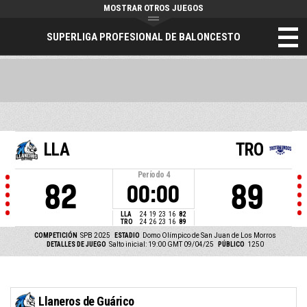
MOSTRAR OTROS JUEGOS
SUPERLIGA PROFESIONAL DE BALONCESTO
LLA
TRO
Período
4
82
89
00:00
LLA
24
19
23
16
82
TRO
24
26
23
16
89
COMPETICIÓN
SPB 2025
ESTADIO
Domo Olímpico de San Juan de Los Morros
DETALLES DE JUEGO
Salto inicial: 19:00 GMT 09/04/25
PÚBLICO
1250
Llaneros de Guárico