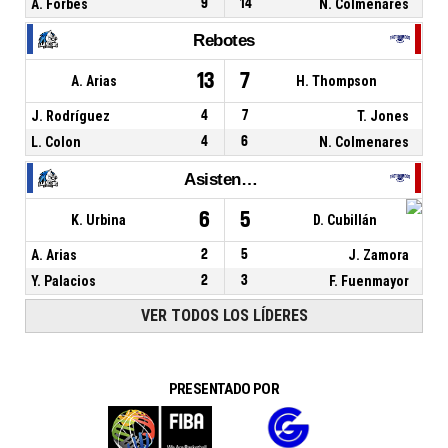
A. Forbes
9
14
N. Colmenares
Rebotes
13
7
A. Arias
H. Thompson
J. Rodríguez
4
7
T. Jones
L. Colon
4
6
N. Colmenares
Asistencias
6
5
K. Urbina
D. Cubillán
A. Arias
2
5
J. Zamora
Y. Palacios
2
3
F. Fuenmayor
VER TODOS LOS LÍDERES
PRESENTADO POR