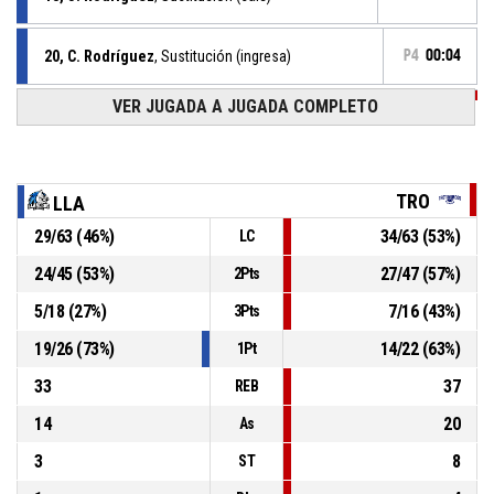
20, C. Rodríguez
, Sustitución (ingresa)
P4
00:04
VER JUGADA A JUGADA COMPLETO
P4
00:04
5, T. Jones
, Falta recibida
18, J. Rodríguez
, Falta personal
P4
00:04
TRO
LLA
29
/
63
(
46
%)
34
/
63
(
53
%)
LC
P4
00:04
5, T. Jones
, Rebote defensivo
24
/
45
(
53
%)
27
/
47
(
57
%)
2Pts
12, M. Escobar
, 3pt jumpshot Fallado
P4
00:04
5
/
18
(
27
%)
7
/
16
(
43
%)
3Pts
19
/
26
(
73
%)
14
/
22
(
63
%)
1Pt
33
37
REB
14
20
As
3
8
ST