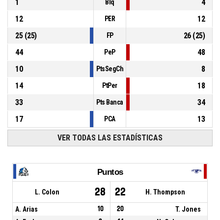
1
4
Blq
12
12
PER
25
(
25
)
26
(
25
)
FP
44
48
PeP
10
8
PtsSegCh
14
18
PtPer
33
34
Pts Banca
17
13
PCA
VER TODAS LAS ESTADÍSTICAS
Puntos
28
22
L. Colon
H. Thompson
A. Arias
10
20
T. Jones