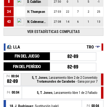
8
D. Cubillán
27:50
0
1
5
-1
34
H. Thompson
27:03
22
7
2
25
43
N. Colmenares
27:08
14
6
1
13
VER ESTADÍSTICAS COMPLETAS
LLA
TRO
FIN DEL JUEGO
82-89
FIN DEL PERÍODO
82-89
P4
00:04
5, T. Jones
, Lanzamiento libre 2 de 2 Convertido
82-89
Trotamundos de Carabobo
- Gana por por 7
P4
00:04
5, T. Jones
, Lanzamiento libre 1 de 2 Fallado
18, J. Rodríguez
, Sustitución (sale)
P4
00:04