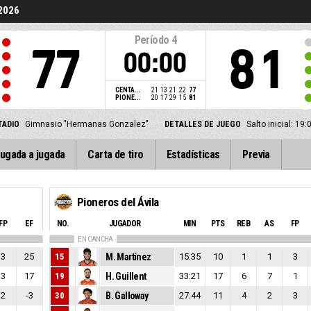
2026
Período
4
77
81
00:00
CENTA...
21
13
21
22
77
PIONE...
20
17
29
15
81
TADIO
Gimnasio "Hermanas Gonzalez"
DETALLES DE JUEGO
Salto inicial: 1
ugada a jugada
Carta de tiro
Estadísticas
Previa
Pioneros del Ávila
FP
EF
NO.
JUGADOR
MIN
PTS
REB
AS
FP
EN CANCHA
3
25
15
M. Martínez
15:35
10
1
1
3
3
17
19
H. Guillent
33:21
17
6
7
1
2
-3
30
B. Galloway
27:44
11
4
2
3