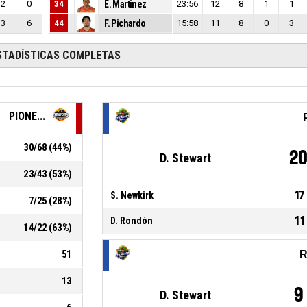
2
0
34
E. Martinez
23:56
12
8
1
1
3
6
44
F. Pichardo
15:58
11
8
0
3
STADÍSTICAS COMPLETAS
PIONE...
30
/
68
(
44
%)
2
D. Stewart
23
/
43
(
53
%)
17
S. Newkirk
7
/
25
(
28
%)
11
D. Rondón
14
/
22
(
63
%)
51
R
13
9
D. Stewart