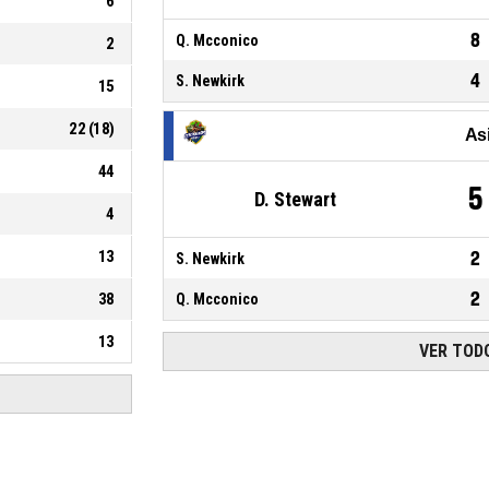
6
8
Q. Mcconico
2
4
S. Newkirk
15
22
(
18
)
As
44
5
D. Stewart
4
13
2
S. Newkirk
2
38
Q. Mcconico
13
VER TODO