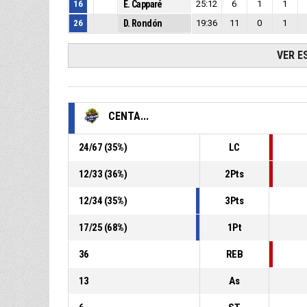
16
E. Capparé
25:12
6
1
1
26
D. Rondón
19:36
11
0
1
VER E
CENTA...
24
/
67
(
35
%)
LC
12
/
33
(
36
%)
2Pts
12
/
34
(
35
%)
3Pts
17
/
25
(
68
%)
1Pt
36
REB
13
As