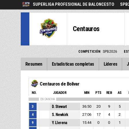
SUPERLIGA PROFESIONAL DE BALONCESTO
SPB
Centauros
COMPETICIÓN
SPB2026
ES
Resumen
Estadísticas completas
Líderes
J
Centauros de Bolivar
NO.
JUGADOR
MIN
PTS
REB
AS
EN CANCHA
3
D. Stewart
36:50
20
9
5
4
S. Newkirk
27:06
17
4
2
9
Y. Llerena
15:44
0
0
1