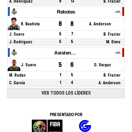
A. Henriquez
9
13
B. Frazier
Rebotes
8
8
R. Bautista
A. Anderson
J. Suero
5
7
B. Frazier
J. Rodríguez
5
5
M. Dime
Asistencias
5
6
J. Suero
G. Vargas
M. Rudas
1
5
B. Frazier
C. García
1
4
A. Anderson
VER TODOS LOS LÍDERES
PRESENTADO POR