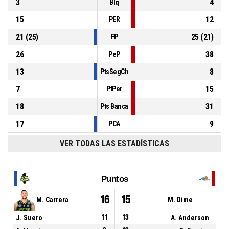
3
4
Blq
15
12
PER
21
(
25
)
25
(
21
)
FP
26
38
PeP
13
8
PtsSegCh
7
15
PtPer
18
31
Pts Banca
17
9
PCA
VER TODAS LAS ESTADÍSTICAS
Puntos
16
15
M. Carrera
M. Dime
J. Suero
11
13
A. Anderson