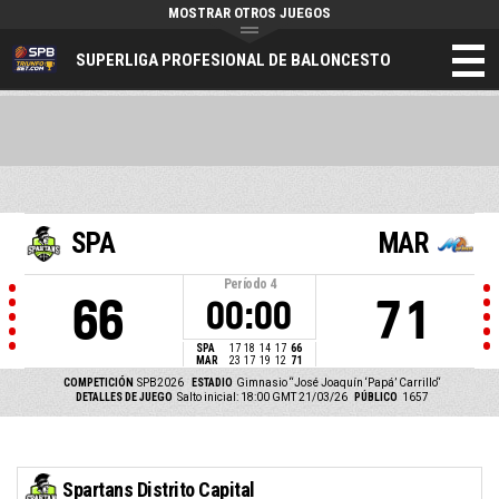
MOSTRAR OTROS JUEGOS
SUPERLIGA PROFESIONAL DE BALONCESTO
SPA
MAR
Período
4
66
71
00:00
SPA
17
18
14
17
66
MAR
23
17
19
12
71
COMPETICIÓN
SPB2026
ESTADIO
Gimnasio “José Joaquín ‘Papá’ Carrillo“
DETALLES DE JUEGO
Salto inicial: 18:00 GMT 21/03/26
PÚBLICO
1657
Spartans Distrito Capital