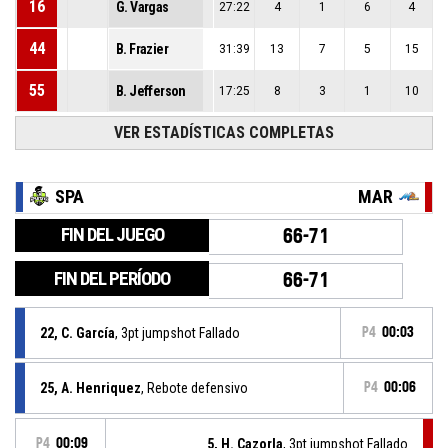
16
G. Vargas
27:22
4
1
6
4
44
B. Frazier
31:39
13
7
5
15
55
B. Jefferson
17:25
8
3
1
10
VER ESTADÍSTICAS COMPLETAS
SPA
MAR
FIN DEL JUEGO
66-71
FIN DEL PERÍODO
66-71
22, C. García
, 3pt jumpshot Fallado
P4
00:03
25, A. Henriquez
, Rebote defensivo
P4
00:06
P4
00:09
5, H. Cazorla
, 3pt jumpshot Fallado