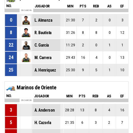
NO.
JUGADOR
MIN
PTS
REB
AS
EF
EN CANCHA
0
L. Almanza
21:30
7
2
0
3
8
R. Bautista
31:26
8
8
0
12
22
C. García
11:29
2
0
1
1
24
M. Carrera
29:43
16
4
0
13
25
A. Henriquez
25:30
9
5
1
10
Marinos de Oriente
NO.
JUGADOR
MIN
PTS
REB
AS
EF
EN CANCHA
3
A. Anderson
28:28
13
8
4
16
5
H. Cazorla
21:35
6
3
2
7