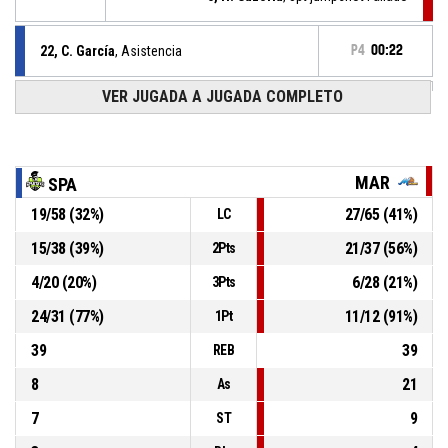
22, C. García
, Asistencia
P4
00:22
P4
00:22
VER JUGADA A JUGADA COMPLETO
8, R. Bautista
, 3pt jumpshot Convertido
66-71
Spartans Distrito Capital
- Detrás por 5
P4
00:26
16, G. Vargas
, 2pt bandeja Convertido
63-71
Marinos de Oriente
- Gana por por 8
MAR
SPA
19
/
58
(
32
%)
27
/
65
(
41
%)
LC
P4
00:48
44, B. Frazier
, Sustitución (ingresa)
15
/
38
(
39
%)
21
/
37
(
56
%)
2Pts
P4
00:48
5, H. Cazorla
, Sustitución (ingresa)
4
/
20
(
20
%)
6
/
28
(
21
%)
3Pts
24
/
31
(
77
%)
11
/
12
(
91
%)
1Pt
39
39
REB
8
21
As
7
9
ST