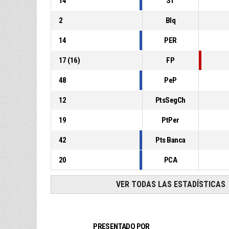
14
ST
2
Blq
14
PER
17
(
16
)
FP
48
PeP
12
PtsSegCh
19
PtPer
42
Pts Banca
20
PCA
VER TODAS LAS ESTADÍSTICAS
PRESENTADO POR