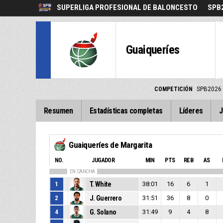
SUPERLIGA PROFESIONAL DE BALONCESTO
SPB
Guaiqueríes
COMPETICIÓN
SPB2026
Resumen
Estadísticas completas
Líderes
J
Guaiqueríes de Margarita
NO.
JUGADOR
MIN
PTS
REB
AS
EN CANCHA
1
T. White
38:01
16
6
1
2
J. Guerrero
31:51
36
8
0
4
G. Solano
31:49
9
4
8