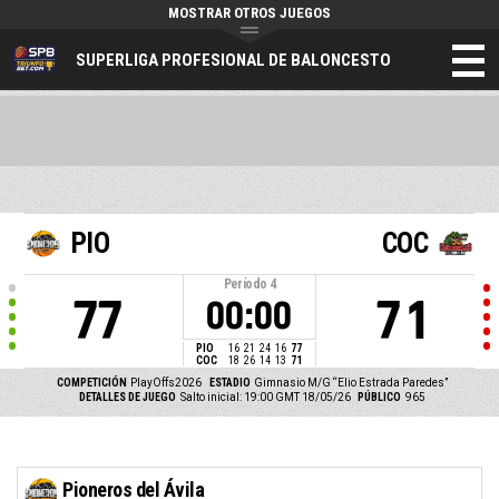
MOSTRAR OTROS JUEGOS
SUPERLIGA PROFESIONAL DE BALONCESTO
PIO
COC
Período
4
77
71
00:00
PIO
16
21
24
16
77
COC
18
26
14
13
71
COMPETICIÓN
PlayOffs2026
ESTADIO
Gimnasio M/G “Elio Estrada Paredes”
DETALLES DE JUEGO
Salto inicial: 19:00 GMT 18/05/26
PÚBLICO
965
Pioneros del Ávila