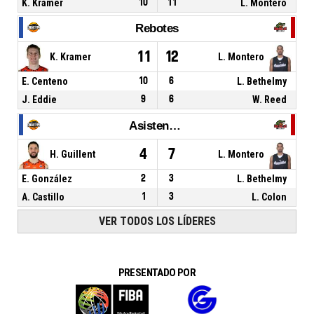
K. Kramer
10
11
L. Montero
Rebotes
11
12
K. Kramer
L. Montero
E. Centeno
10
6
L. Bethelmy
J. Eddie
9
6
W. Reed
Asistencias
4
7
H. Guillent
L. Montero
E. González
2
3
L. Bethelmy
A. Castillo
1
3
L. Colon
VER TODOS LOS LÍDERES
PRESENTADO POR