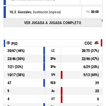
10, E. González
, Sustitución (ingresa)
P4
00:09
VER JUGADA A JUGADA COMPLETO
P4
00:09
Tiempo muerto completo
P4
00:09
44, L. Montero
, Falta recibida
COC
PIO
30
/
67
(
44
%)
28
/
75
(
37
%)
LC
8, E. Centeno
, Falta personal
P4
00:09
23
/
46
(
50
%)
22
/
46
(
47
%)
2Pts
P4
00:12
3, A. Castillo
, Lanzamiento libre 2 de 2 Convertido
77-71
7
/
21
(
33
%)
6
/
29
(
20
%)
Pioneros del Ávila
- Gana por por 6
3Pts
10
/
17
(
58
%)
9
/
13
(
69
%)
1Pt
47
39
REB
9
20
As
4
6
ST