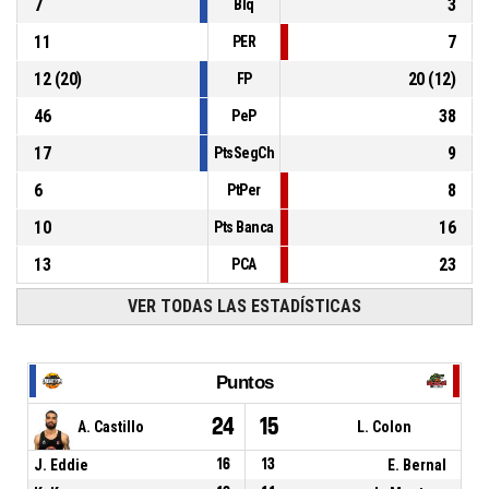
7
3
Blq
11
7
PER
12
(
20
)
20
(
12
)
FP
46
38
PeP
17
9
PtsSegCh
6
8
PtPer
10
16
Pts Banca
13
23
PCA
VER TODAS LAS ESTADÍSTICAS
Puntos
24
15
A. Castillo
L. Colon
J. Eddie
16
13
E. Bernal