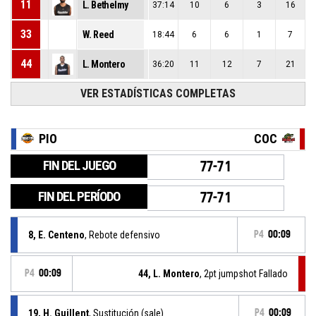
11
L. Bethelmy
37:14
10
6
3
16
33
W. Reed
18:44
6
6
1
7
44
L. Montero
36:20
11
12
7
21
VER ESTADÍSTICAS COMPLETAS
PIO
COC
FIN DEL JUEGO
77-71
FIN DEL PERÍODO
77-71
8, E. Centeno
, Rebote defensivo
P4
00:09
P4
00:09
44, L. Montero
, 2pt jumpshot Fallado
19, H. Guillent
, Sustitución (sale)
P4
00:09