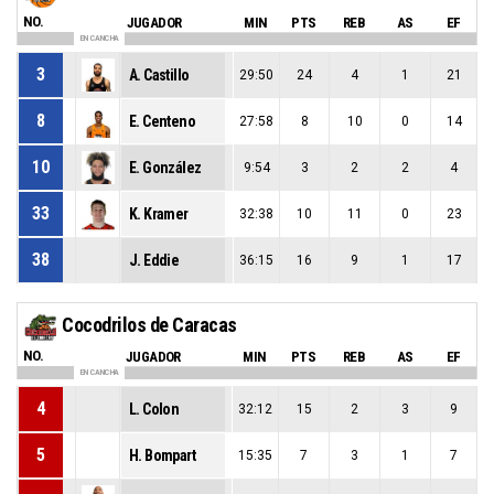
NO.
JUGADOR
MIN
PTS
REB
AS
EF
EN CANCHA
3
A. Castillo
29:50
24
4
1
21
8
E. Centeno
27:58
8
10
0
14
10
E. González
9:54
3
2
2
4
33
K. Kramer
32:38
10
11
0
23
38
J. Eddie
36:15
16
9
1
17
Cocodrilos de Caracas
NO.
JUGADOR
MIN
PTS
REB
AS
EF
EN CANCHA
4
L. Colon
32:12
15
2
3
9
5
H. Bompart
15:35
7
3
1
7