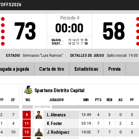
YOFFS2026
Período
4
73
58
00:00
MARIN...
19
14
21
19
73
SPART...
18
22
11
7
58
ESTADIO
Gimnasio "Luis Ramos"
DETALLES DE JUEGO
Salto inicial: 19:
ugada a jugada
Carta de tiro
Estadísticas
Previa
Spartans Distrito Capital
FP
EF
NO.
JUGADOR
MIN
PTS
REB
AS
FP
EN CANCHA
2
7
0
L. Almanza
13:49
4
3
0
3
1
4
11
K. Foster
35:19
7
1
2
2
4
10
13
J. Rodríguez
14:02
7
7
0
3