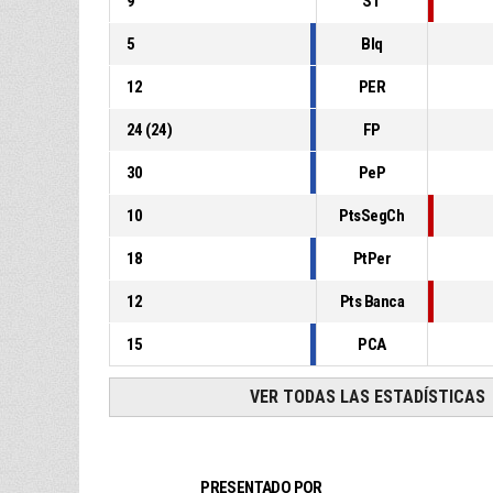
9
ST
5
Blq
12
PER
24
(
24
)
FP
30
PeP
10
PtsSegCh
18
PtPer
12
Pts Banca
15
PCA
VER TODAS LAS ESTADÍSTICAS
PRESENTADO POR