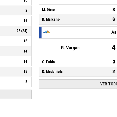
10
8
M. Dime
2
6
K. Marcano
16
25
(
24
)
As
16
4
G. Vargas
14
14
3
C. Fulda
2
15
K. Mcdaniels
8
VER TODO