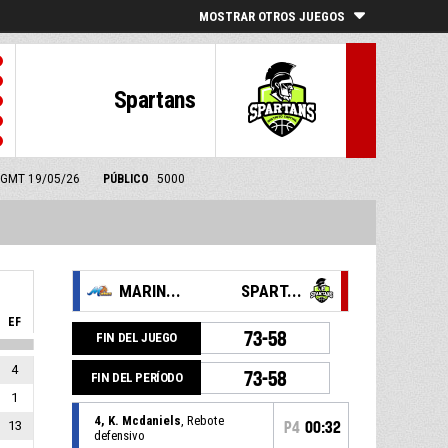
MOSTRAR OTROS JUEGOS
Spartans
00 GMT 19/05/26
PÚBLICO
5000
MARIN...
SPART...
EF
73-58
FIN DEL JUEGO
4
73-58
FIN DEL PERÍODO
1
4, K. Mcdaniels
, Rebote
13
P4
00:32
defensivo