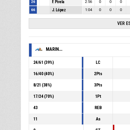
26
F. Pirela
2:56
0
0
0
66
J. López
1:04
0
0
0
VER E
MARIN...
24
/
61
(
39
%)
LC
16
/
40
(
40
%)
2Pts
8
/
21
(
38
%)
3Pts
17
/
24
(
70
%)
1Pt
43
REB
11
As