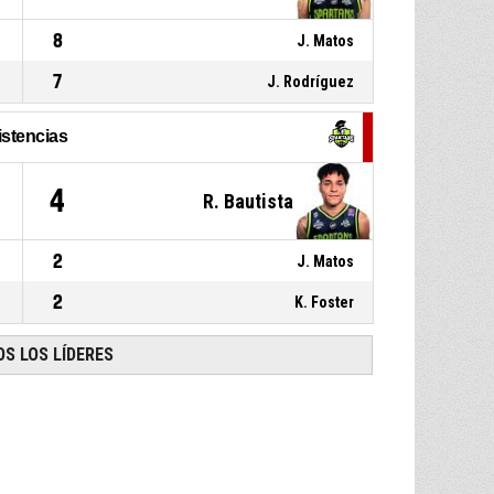
8
J. Matos
7
J. Rodríguez
istencias
4
R. Bautista
2
J. Matos
2
K. Foster
S LOS LÍDERES