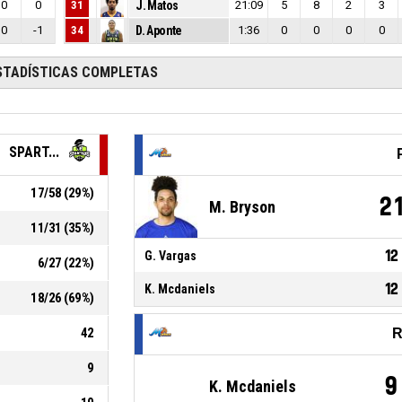
0
0
31
J. Matos
21:09
5
8
2
3
0
-1
34
D. Aponte
1:36
0
0
0
0
STADÍSTICAS COMPLETAS
SPART...
17
/
58
(
29
%)
2
M. Bryson
11
/
31
(
35
%)
12
G. Vargas
6
/
27
(
22
%)
12
K. Mcdaniels
18
/
26
(
69
%)
42
R
9
9
K. Mcdaniels