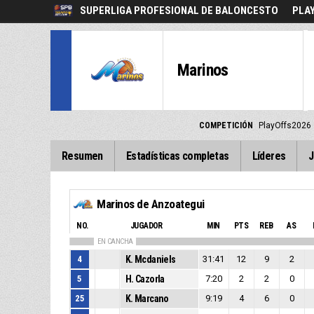
SUPERLIGA PROFESIONAL DE BALONCESTO
PLA
Marinos
COMPETICIÓN
PlayOffs2026
Resumen
Estadísticas completas
Líderes
J
Marinos de Anzoategui
NO.
JUGADOR
MIN
PTS
REB
AS
EN CANCHA
4
K. Mcdaniels
31:41
12
9
2
5
H. Cazorla
7:20
2
2
0
25
K. Marcano
9:19
4
6
0