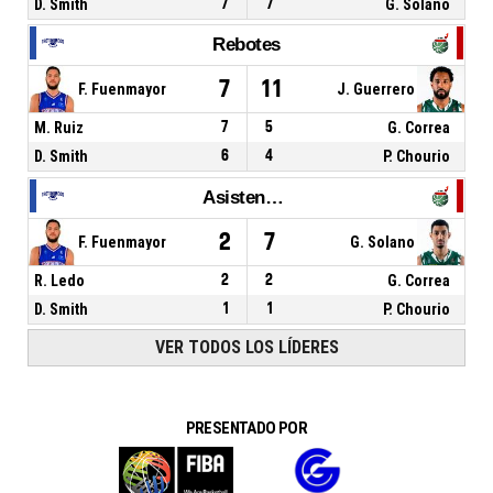
D. Smith
7
7
G. Solano
Rebotes
7
11
F. Fuenmayor
J. Guerrero
M. Ruiz
7
5
G. Correa
D. Smith
6
4
P. Chourio
Asistencias
2
7
F. Fuenmayor
G. Solano
R. Ledo
2
2
G. Correa
D. Smith
1
1
P. Chourio
VER TODOS LOS LÍDERES
PRESENTADO POR