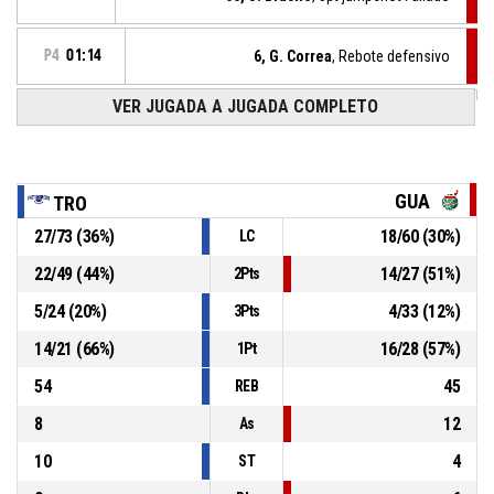
P4
01:14
6, G. Correa
, Rebote defensivo
VER JUGADA A JUGADA COMPLETO
20, Y. Sifontes
, Lanzamiento libre 2 de 2 Fallado
P4
01:14
20, Y. Sifontes
, Lanzamiento libre 1 de 2 Fallado
P4
01:14
GUA
TRO
27
/
73
(
36
%)
18
/
60
(
30
%)
LC
20, Y. Sifontes
, Falta recibida
P4
01:14
22
/
49
(
44
%)
14
/
27
(
51
%)
2Pts
P4
01:14
66, J. Bracho
, Falta personal
5
/
24
(
20
%)
4
/
33
(
12
%)
3Pts
14
/
21
(
66
%)
16
/
28
(
57
%)
1Pt
54
45
REB
8
12
As
10
4
ST