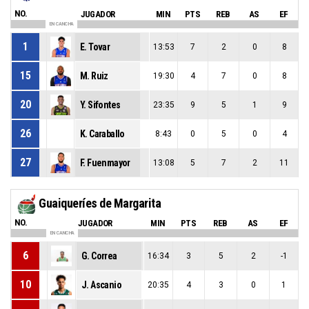
NO.
JUGADOR
MIN
PTS
REB
AS
EF
EN CANCHA
1
E. Tovar
13:53
7
2
0
8
15
M. Ruiz
19:30
4
7
0
8
20
Y. Sifontes
23:35
9
5
1
9
26
K. Caraballo
8:43
0
5
0
4
27
F. Fuenmayor
13:08
5
7
2
11
Guaiqueríes de Margarita
NO.
JUGADOR
MIN
PTS
REB
AS
EF
EN CANCHA
6
G. Correa
16:34
3
5
2
-1
10
J. Ascanio
20:35
4
3
0
1