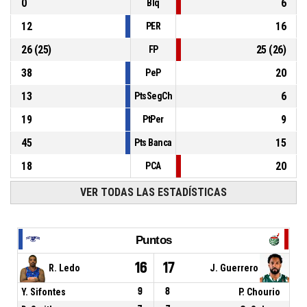
0
6
Blq
12
16
PER
26
(
25
)
25
(
26
)
FP
38
20
PeP
13
6
PtsSegCh
19
9
PtPer
45
15
Pts Banca
18
20
PCA
VER TODAS LAS ESTADÍSTICAS
Puntos
16
17
R. Ledo
J. Guerrero
Y. Sifontes
9
8
P. Chourio