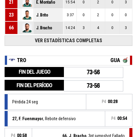
21
E. Montaño
15:54
0
2
0
3
23
J. Brito
3:37
0
2
0
0
66
J. Bracho
14:24
3
4
0
3
VER ESTADÍSTICAS COMPLETAS
TRO
GUA
FIN DEL JUEGO
73-56
FIN DEL PERÍODO
73-56
Pérdida 24 seg
P4
00:28
27, F. Fuenmayor
, Rebote defensivo
P4
00:54
P4
00:58
66, J. Bracho
, 3pt jumpshot Fallado