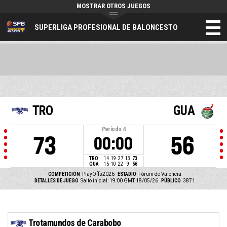
MOSTRAR OTROS JUEGOS
SUPERLIGA PROFESIONAL DE BALONCESTO
TRO
GUA
Período
4
73
56
00:00
TRO
14
19
27
13
73
GUA
15
10
22
9
56
COMPETICIÓN
PlayOffs2026
ESTADIO
Fórum de Valencia
DETALLES DE JUEGO
Salto inicial: 19:00 GMT 18/05/26
PÚBLICO
3871
Trotamundos de Carabobo