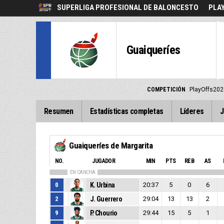
SUPERLIGA PROFESIONAL DE BALONCESTO
PLA
Guaiqueríes
COMPETICIÓN
PlayOffs202
Resumen
Estadísticas completas
Líderes
J
Guaiqueríes de Margarita
NO.
JUGADOR
MIN
PTS
REB
AS
EN CANCHA
0
K. Urbina
20:37
5
0
6
2
J. Guerrero
29:04
13
13
2
9
P. Chourio
29:44
15
5
1