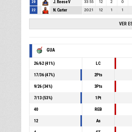
20
J. Reese V
33:55
12
2
0
22
N. Carter
20:21
12
1
1
VER E
GUA
26
/
62
(
41
%)
LC
17
/
36
(
47
%)
2Pts
9
/
26
(
34
%)
3Pts
7
/
13
(
53
%)
1Pt
40
REB
12
As