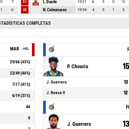
0
7
31
L. Duarte
19:21
6
5
0
0
1
6
43
N. Colmenares
19:54
4
5
1
3
STADÍSTICAS COMPLETAS
MAR
29
/
66
(
43
%)
1
P. Chourio
22
/
49
(
44
%)
13
J. Guerrero
7
/
17
(
41
%)
12
J. Reese V
6
/
19
(
31
%)
44
R
9
1
J. Guerrero