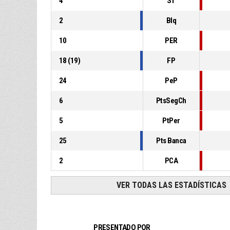
4
ST
2
Blq
10
PER
18
(
19
)
FP
24
PeP
6
PtsSegCh
5
PtPer
25
Pts Banca
2
PCA
VER TODAS LAS ESTADÍSTICAS
PRESENTADO POR