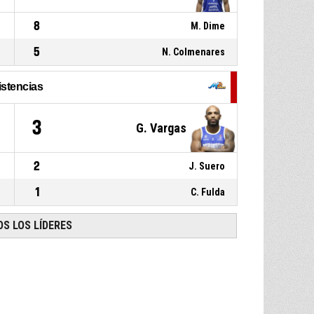
8
M. Dime
5
N. Colmenares
istencias
3
G. Vargas
2
J. Suero
1
C. Fulda
S LOS LÍDERES