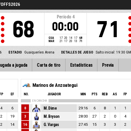
YOFFS2026
Período
4
68
71
00:00
GUA
17
20
14
17
68
MAR
21
17
20
13
71
6
ESTADIO
Guaiqueríes Arena
DETALLES DE JUEGO
Salto inicial: 19:30 
ugada a jugada
Carta de tiro
Estadísticas
Previa
Marinos de Anzoategui
FP
EF
NO.
JUGADOR
MIN
PTS
REB
AS
FP
EN CANCHA
4
6
0
M. Dime
29:16
6
8
1
1
2
19
3
M. Bryson
28:00
27
2
0
4
2
14
16
G. Vargas
27:45
15
3
3
2