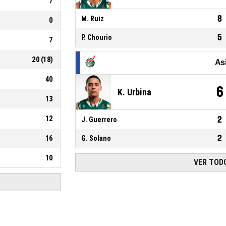
7
8
M. Ruiz
0
5
P. Chourio
7
20
(
18
)
As
40
6
K. Urbina
13
12
2
J. Guerrero
2
16
G. Solano
10
VER TODO