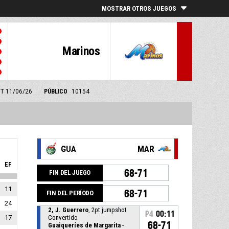
MOSTRAR OTROS JUEGOS
Marinos
GMT 11/06/26
PÚBLICO
10154
GUA
MAR
EF
68-71
FIN DEL JUEGO
11
68-71
FIN DEL PERÍODO
24
2, J. Guerrero
, 2pt jumpshot
P4
00:11
17
Convertido
68-71
Guaiqueríes de Margarita
-