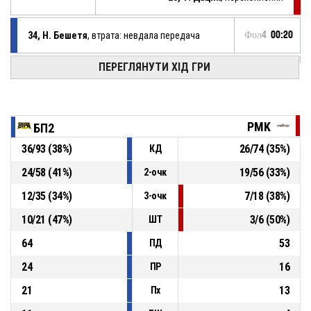
34, Н. Бешетя
, втрата: невдала передача
Фол4
00:20
ПЕРЕГЛЯНУТИ ХІД ГРИ
34, Н. Бешетя
, підбирання у нападі
Фол4
00:20
7, В. Атабадзе
, трьохочковий у стрибку хибно
Фол4
00:25
PMK
БП2
36
/
93
(
38
%)
26
/
74
(
35
%)
КД
Фол4
00:41
51, О. Кузнець
, втрата: невдала передача
24
/
58
(
41
%)
19
/
56
(
33
%)
2-очк
21, М. Макаров
, результативна передача
Фол4
00:49
12
/
35
(
34
%)
7
/
18
(
38
%)
3-очк
10
/
21
(
47
%)
3
/
6
(
50
%)
ШТ
64
53
ПД
24
16
ПР
21
13
Пх