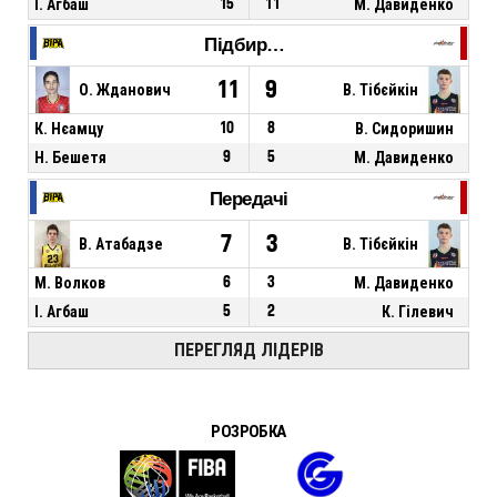
І. Агбаш
15
11
М. Давиденко
Підбирання
11
9
О. Жданович
В. Тібєйкін
К. Нєамцу
10
8
В. Сидоришин
Н. Бешетя
9
5
М. Давиденко
Передачі
7
3
В. Атабадзе
В. Тібєйкін
М. Волков
6
3
М. Давиденко
І. Агбаш
5
2
К. Гілевич
ПЕРЕГЛЯД ЛІДЕРІВ
РОЗРОБКА