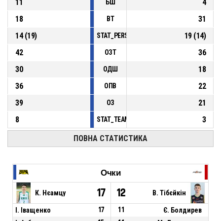
11
4
БШ
18
31
ВТ
14
(
19
)
19
(
14
)
STAT_PERSONMATCH_BASKETBALL_sFoulsP
42
36
ОЗТ
30
18
ОДШ
36
22
ОПВ
39
21
ОЗ
8
3
STAT_TEAMMATCH_BASKETBALL_sPointsFas
ПОВНА СТАТИСТИКА
Очки
17
12
К. Нєамцу
В. Тібєйкін
І. Іващенко
17
11
Є. Болдирев