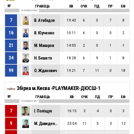
№
ГРАВЕЦЬ
ХВ
ОЧК
ПД
ПР
ЕФ
НА МАЙДАНЧИКУ
7
В. Атабадзе
19:43
6
0
7
8
16
В. Юрченко
10:11
6
0
0
2
21
М. Макаров
14:05
2
0
1
-1
34
Н. Бешетя
18:28
6
9
1
8
99
О. Жданович
19:21
7
11
0
18
Збірна м.Києва -PLAYMAKER-ДЮСШ-1
№
ГРАВЕЦЬ
ХВ
ОЧК
ПД
ПР
ЕФ
НА МАЙДАНЧИКУ
7
І. Поліщук
16:15
3
4
0
3
9
М. Давиденко
23:04
11
5
3
12