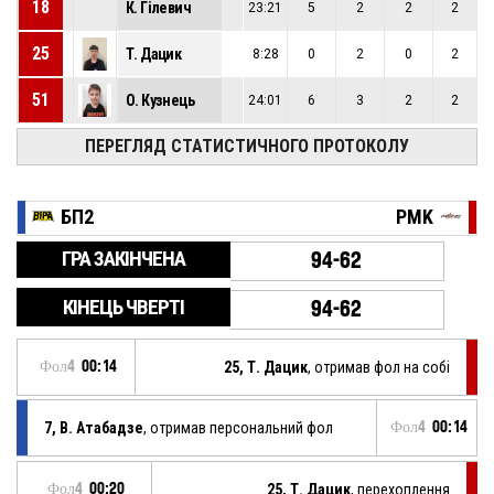
18
К. Гілевич
23:21
5
2
2
2
25
Т. Дацик
8:28
0
2
0
2
51
О. Кузнець
24:01
6
3
2
2
ПЕРЕГЛЯД СТАТИСТИЧНОГО ПРОТОКОЛУ
БП2
PMK
ГРА ЗАКІНЧЕНА
94-62
КІНЕЦЬ ЧВЕРТІ
94-62
Фол4
00:14
25, Т. Дацик
, отримав фол на собі
7, В. Атабадзе
, отримав персональний фол
Фол4
00:14
Фол4
00:20
25, Т. Дацик
, перехоплення