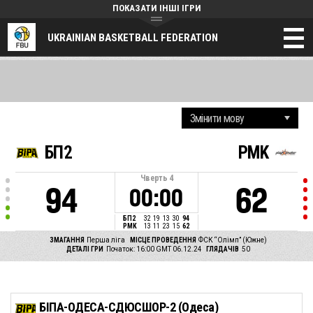
ПОКАЗАТИ ІНШІ ІГРИ
UKRAINIAN BASKETBALL FEDERATION
БП2
PMK
Чверть
4
94
62
00:00
БП2
32
19
13
30
94
PMK
13
11
23
15
62
ЗМАГАННЯ
Перша ліга
МІСЦЕ ПРОВЕДЕННЯ
ФСК “Олімп” (Южне)
ДЕТАЛІ ГРИ
Початок: 16:00 GMT 06.12.24
ГЛЯДАЧІВ
50
БІПА-ОДЕСА-СДЮСШОР-2 (Одеса)