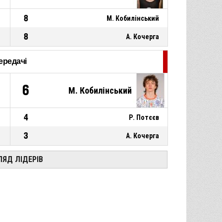
8
М. Кобилінський
8
А. Кочерга
ередачі
6
М. Кобилінський
4
Р. Потєєв
3
А. Кочерга
ЛЯД ЛІДЕРІВ