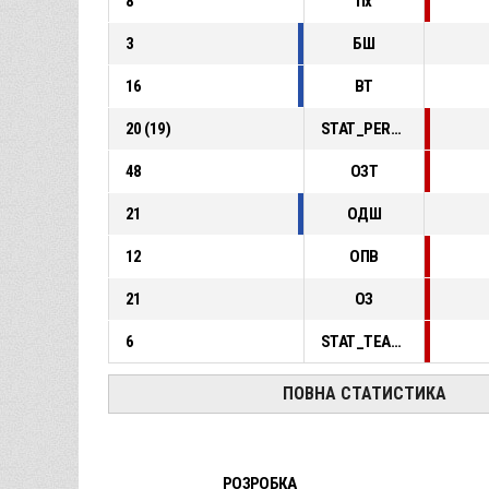
8
Пх
3
БШ
16
ВТ
20
(
19
)
STAT_PERSONMATCH_BASKETBALL_sFoulsPersonal_ABBREV
48
ОЗТ
21
ОДШ
12
ОПВ
21
ОЗ
6
STAT_TEAMMATCH_BASKETBALL_sPointsFastBreak_ABBREV
ПОВНА СТАТИСТИКА
РОЗРОБКА