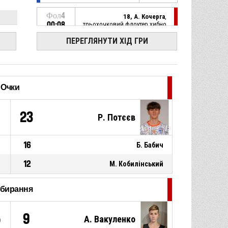
1
6
Фол4
18, А. Кочерга
,
3
8
00:08
трьохочковий флоутер хибно
ПЕРЕГЛЯНУТИ ХІД ГРИ
Фол4
23, Е. Федчук
, залишив
майданчик
00:11
Фол4
8, О. Юзефчик
, вийшов на
майданчик
00:11
Очки
Фол4
11, Р. Потєєв
, отримав фол
9
23
Р. Потєєв
00:11
на собі
Фол4
23, Е. Федчук
, отримав
16
Б. Бабич
персональний фол
00:11
12
М. Кобилінський
Фол4
повний тайм-аут
00:11
дбирання
Фол4
26, Н. Руслов
,
результативна передача
00:13
5
9
А. Вакуленко