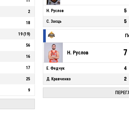
11
5
Н. Руслов
2
5
С. Заєць
18
19
(
19
)
П
56
7
Н. Руслов
16
17
4
Е. Федчук
2
25
Д. Кравченко
9
ПЕРЕГ