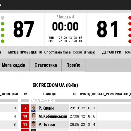
А
Чверть
4
87
81
00:00
SBR
26
20
13
28
87
FRE
22
18
21
20
81
а
МІСЦЕ ПРОВЕДЕННЯ
Спортивна база `Сокіл` (Пуща)
ДЕТАЛІ ГРИ
Поча
Мапа кидків
Статистика
Прев'ю
БК FREEDOM UA (Київ)
_BASKETBALL_SFOULSPERSONAL_ABBREV
№
ГРАВЕЦЬ
ЕФ
ХВ
ОЧК
ПД
ПР
STAT_PERSONMATCH_B
НА МАЙДАНЧИКУ
0
7
Р. Клявін
8
23:13
12
6
1
4
10
М. Кобилінський
4
27:08
12
8
6
3
11
Р. Потєєв
15
28:36
23
3
4