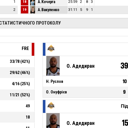
1
18
А. Кочерга
48
25:59
2
8
3
2
19
А. Вакуленко
6
31:11
5
9
1
 СТАТИСТИЧНОГО ПРОТОКОЛУ
FRE
33
/
78
(
42
%)
3
О. Адедиран
29
/
62
(
46
%)
10
Н. Руслов
4
/
16
(
25
%)
9
О. Онуфрієв
11
/
21
(
52
%)
49
Пі
18
1
О. Адедиран