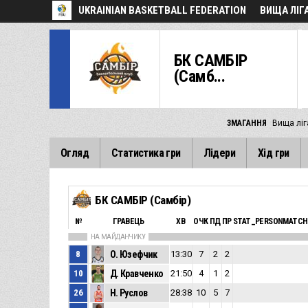
UKRAINIAN BASKETBALL FEDERATION
ВИЩА ЛІГ
БК САМБІР
(Самб...
ЗМАГАННЯ
Вища ліг
Огляд
Статистика гри
Лідери
Хід гри
БК САМБІР (Самбір)
№
ГРАВЕЦЬ
ХВ
ОЧК
ПД
ПР
STAT_PERSONMATCH
НА МАЙДАНЧИКУ
8
О. Юзефчик
13:30
7
2
2
10
Д. Кравченко
21:50
4
1
2
26
Н. Руслов
28:38
10
5
7