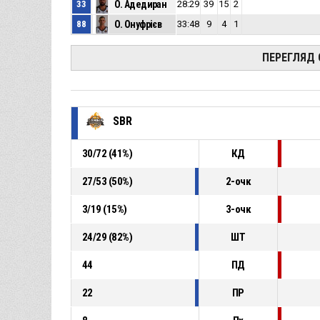
33
О. Адедиран
28:29
39
15
2
88
О. Онуфрієв
33:48
9
4
1
ПЕРЕГЛЯД
SBR
30
/
72
(
41
%)
КД
27
/
53
(
50
%)
2-очк
3
/
19
(
15
%)
3-очк
24
/
29
(
82
%)
ШТ
44
ПД
22
ПР