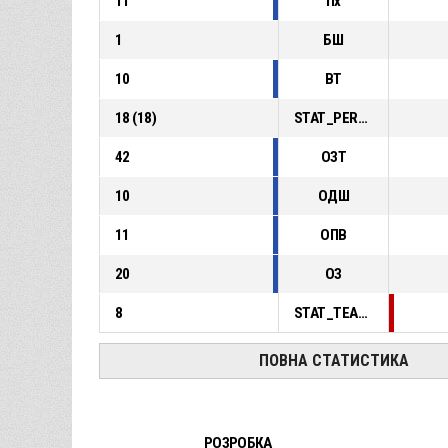
11
Пх
1
БШ
10
ВТ
18
(
18
)
STAT_PERSONMATCH_BASKETBALL_sFoulsPersonal_ABBREV
42
ОЗТ
10
ОДШ
11
ОПВ
20
ОЗ
8
STAT_TEAMMATCH_BASKETBALL_sPointsFastBreak_ABBREV
ПОВНА СТАТИСТИКА
РОЗРОБКА