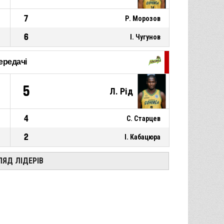
7
Р. Морозов
6
І. Чугунов
ередачі
5
Л. Рід
4
С. Старцев
2
І. Кабацюра
ЛЯД ЛІДЕРІВ