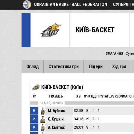
UKRAINIAN BASKETBALL FEDERATION
СУПЕРЛІГА
КИЇВ-БАСКЕТ
ЗМАГАННЯ
Супе
Огляд
Статистика гри
Лідери
Хід гри
КИЇВ-БАСКЕТ (Київ)
№
ГРАВЕЦЬ
ХВ
ОЧК
ПД
ПР
STAT_PERSONMATCH
НА МАЙДАНЧИКУ
0
М. Бублик
32:58
8
4
1
2
Є. Сушкін
34:15
19
2
1
9
А. Смітюх
28:01
9
4
1