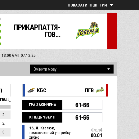
ПОКАЗАТИ ІНШІ ІГРИ
ПРИКАРПАТТЯ-
ГОВ...
 13:00 GMT 07.12.25
)
КБС
ПГВ
TBALL_SFOULSPERSONAL_ABBREV
ЕФ
61-66
ГРА ЗАКІНЧЕНА
2
8
61-66
КІНЕЦЬ ЧВЕРТІ
2
4
16, Я. Карпюк
,
Фол4
3
7
трьохочковий у стрибку
00:01
хибно