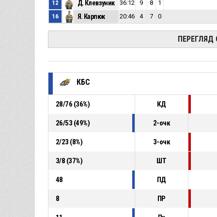
12
Д. Клевзуник
36:12
9
8
1
16
Я. Карпюк
20:46
4
7
0
ПЕРЕГЛЯД
КБС
28
/
76
(
36
%)
КД
26
/
53
(
49
%)
2-очк
2
/
23
(
8
%)
3-очк
3
/
8
(
37
%)
ШТ
48
ПД
8
ПР