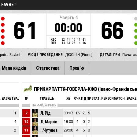
 FAVBET
Чверть
4
61
66
00:00
КБС
22
11
17
11
61
ПГВ
14
13
25
14
66
рліга Favbet
МІСЦЕ ПРОВЕДЕННЯ
ДЮСШ-4 (Рівне)
ДЕТАЛІ ГРИ
Початок:
Мапа кидків
Статистика
Прев'ю
ПРИКАРПАТТЯ-ГОВЕРЛА-КФВ (Івано-Франківськ
_BASKETBALL_SFOULSPERSONAL_ABBREV
№
ГРАВЕЦЬ
ЕФ
ХВ
ОЧК
ПД
ПР
STAT_PERSONMATCH_BASKE
НА МАЙДАНЧИКУ
1
7
Л. Рід
33:07
0
15
2
5
4
10
Д. Марків
18:03
14
4
0
2
2
11
І. Чугунов
29:00
11
4
6
0