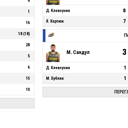
6
8
Д. Клевзуник
1
7
Я. Карпюк
16
18
(
18
)
П
28
3
М. Сандул
5
6
1
Д. Клевзуник
1
15
М. Бублик
10
ПЕРЕГ