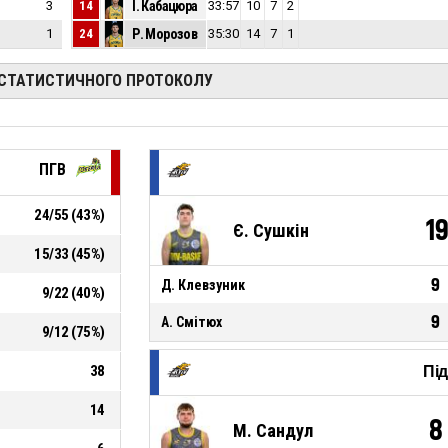
3
14
І. Кабацюра
33:57
12
10
7
2
1
24
Р. Морозов
35:30
5
14
7
1
 СТАТИСТИЧНОГО ПРОТОКОЛУ
ПГВ
24
/
55
(
43
%)
1
Є. Сушкін
15
/
33
(
45
%)
9
Д. Клевзуник
9
/
22
(
40
%)
9
А. Смітюх
9
/
12
(
75
%)
38
Пі
14
8
М. Сандул