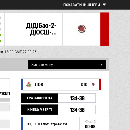
ПОКАЗАТИ ІНШІ ІГРИ
ДіДіБао-2-
ДЮСШ-...
к: 18:00 GMT 27.03.26
ЛОК
DID
SKETBALL_SFOULSPERSONAL_ABBREV
ЕФ
134-38
ГРА ЗАКІНЧЕНА
2
12
134-38
КІНЕЦЬ ЧВЕРТІ
1
4
Фол4
0
4
10, Є. Палюх
, втрата: аут
00:08