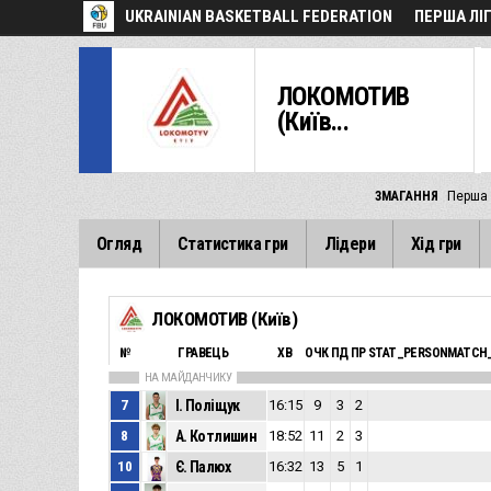
UKRAINIAN BASKETBALL FEDERATION
ПЕРША ЛІ
ЛОКОМОТИВ
(Київ...
ЗМАГАННЯ
Перша 
Огляд
Статистика гри
Лідери
Хід гри
ЛОКОМОТИВ (Київ)
№
ГРАВЕЦЬ
ХВ
ОЧК
ПД
ПР
STAT_PERSONMATCH_
НА МАЙДАНЧИКУ
7
І. Поліщук
16:15
9
3
2
8
А. Котлишин
18:52
11
2
3
10
Є. Палюх
16:32
13
5
1