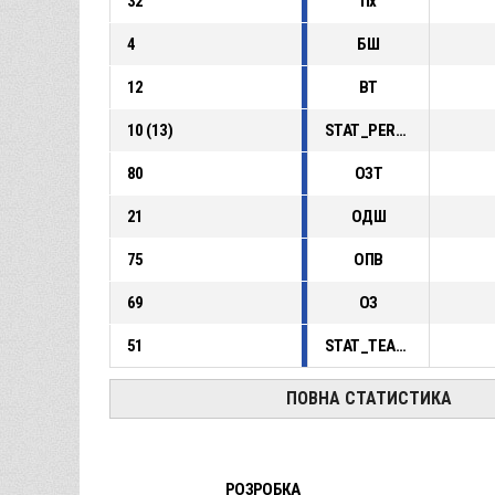
32
Пх
4
БШ
12
ВТ
10
(
13
)
STAT_PERSONMATCH_BASKETBALL_sFoulsPersonal_ABBREV
80
ОЗТ
21
ОДШ
75
ОПВ
69
ОЗ
51
STAT_TEAMMATCH_BASKETBALL_sPointsFastBreak_ABBREV
ПОВНА СТАТИСТИКА
РОЗРОБКА