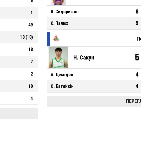
8
6
В. Сидоришин
1
5
Є. Палюх
49
13
(
10
)
П
18
5
Н. Сакун
7
2
4
А. Демідов
4
10
О. Батяйкін
4
ПЕРЕГ