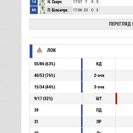
14
Н. Сакун
17:07
7
5
5
88
П. Біленчук
17:06
23
0
3
ПЕРЕГЛЯД
ЛОК
55
/
86
(
63
%)
КД
40
/
52
(
76
%)
2-очк
15
/
34
(
44
%)
3-очк
9
/
17
(
52
%)
ШТ
39
ПД
31
ПР