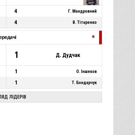
4
Г. Мандровний
4
В. Тітаренко
ередачі
1
Д. Дудчак
1
О. Іншеков
1
Т. Бондарчук
ЛЯД ЛІДЕРІВ