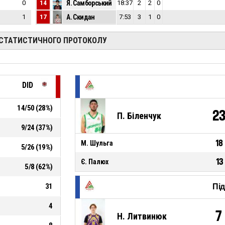
0
14
Я. Самборський
17
18:37
2
2
0
1
17
А. Скидан
26
7:53
3
1
0
 СТАТИСТИЧНОГО ПРОТОКОЛУ
DID
14
/
50
(
28
%)
2
П. Біленчук
9
/
24
(
37
%)
18
М. Шульга
5
/
26
(
19
%)
13
Є. Палюх
5
/
8
(
62
%)
31
Пі
4
7
Н. Литвинюк