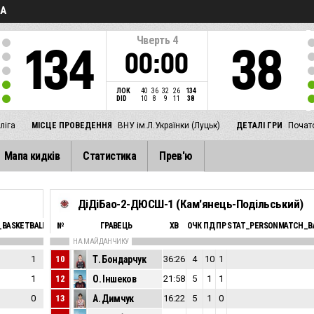
ГА
Чверть
4
134
38
00:00
ЛОК
40
36
32
26
134
DID
10
8
9
11
38
ліга
МІСЦЕ ПРОВЕДЕННЯ
ВНУ ім.Л.Українки (Луцьк)
ДЕТАЛІ ГРИ
Почато
Мапа кидків
Статистика
Прев'ю
ДіДіБао-2-ДЮСШ-1 (Кам'янець-Подільський)
BASKETBALL_SFOULSPERSONAL_ABBREV
№
ГРАВЕЦЬ
ЕФ
ХВ
ОЧК
ПД
ПР
STAT_PERSONMATCH_BA
НА МАЙДАНЧИКУ
1
10
Т. Бондарчук
9
36:26
4
10
1
1
12
О. Іншеков
13
21:58
5
1
1
0
13
А. Димчук
19
16:22
5
1
0