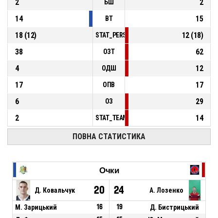
2
2
БШ
14
15
ВТ
18
(
12
)
12
(
18
)
STAT_PERSONMATCH_BASKETBALL_sFoulsP
38
62
ОЗТ
4
12
ОДШ
17
17
ОПВ
6
29
ОЗ
2
14
STAT_TEAMMATCH_BASKETBALL_sPointsFas
ПОВНА СТАТИСТИКА
Очки
20
24
Д. Ковальчук
А. Лозенко
М. Зарицький
16
19
Д. Бистрицький