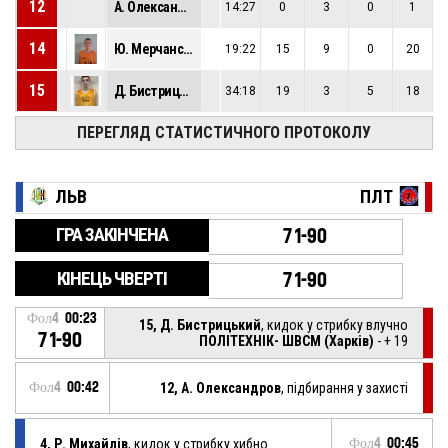
12
А. Олександров
14:27
0
3
0
1
14
Ю. Мерчанський
19:22
15
9
0
20
15
Д. Бистрицький
34:18
19
3
5
18
ПЕРЕГЛЯД СТАТИСТИЧНОГО ПРОТОКОЛУ
ЛЬВ
ПЛТ
ГРА ЗАКІНЧЕНА
71-90
КІНЕЦЬ ЧВЕРТІ
71-90
Фол4
00:23
15, Д. Бистрицький
, кидок у стрибку влучно
71-90
ПОЛІТЕХНІК- ШВСМ (Харків)
- + 19
Фол4
00:42
12, А. Олександров
, підбирання у захисті
4, Р. Михайлів
, кидок у стрибку хибно
Фол4
00:45