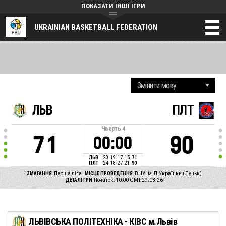
ПОКАЗАТИ ІНШІ ІГРИ
UKRAINIAN BASKETBALL FEDERATION
ЛЬВ
ПЛТ
Чверть
4
71
90
00:00
ЛЬВ
20
19
17
15
71
ПЛТ
24
18
27
21
90
ЗМАГАННЯ
Перша ліга
МІСЦЕ ПРОВЕДЕННЯ
ВНУ ім.Л.Українки (Луцьк)
ДЕТАЛІ ГРИ
Початок: 10:00 GMT 29.03.26
ЛЬВІВСЬКА ПОЛІТЕХНІКА - КІВС м.Львів