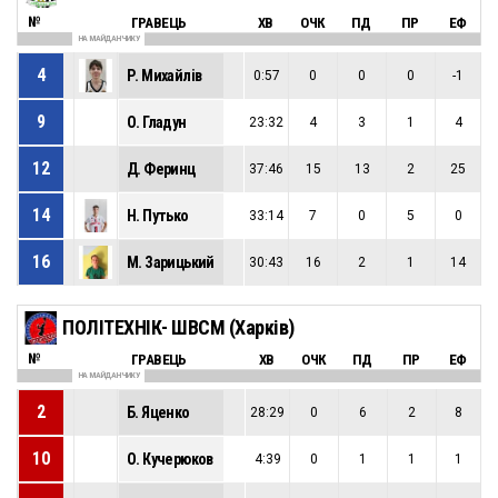
№
ГРАВЕЦЬ
ХВ
ОЧК
ПД
ПР
ЕФ
НА МАЙДАНЧИКУ
4
Р. Михайлів
0:57
0
0
0
-1
9
О. Гладун
23:32
4
3
1
4
12
Д. Феринц
37:46
15
13
2
25
14
Н. Путько
33:14
7
0
5
0
16
М. Зарицький
30:43
16
2
1
14
ПОЛІТЕХНІК- ШВСМ (Харків)
№
ГРАВЕЦЬ
ХВ
ОЧК
ПД
ПР
ЕФ
НА МАЙДАНЧИКУ
2
Б. Яценко
28:29
0
6
2
8
10
О. Кучерюков
4:39
0
1
1
1