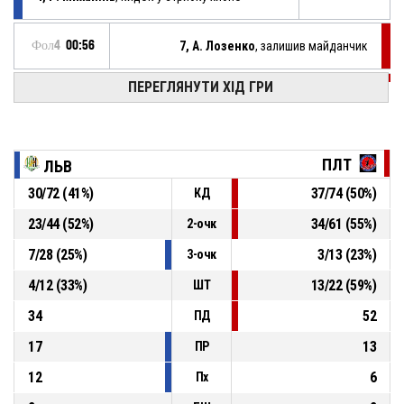
Фол4
00:56
7, А. Лозенко
, залишив майданчик
ПЕРЕГЛЯНУТИ ХІД ГРИ
Фол4
00:56
10, О. Кучерюков
, вийшов на майданчик
6, Д. Ковальчук
, залишив майданчик
Фол4
00:56
ПЛТ
ЛЬВ
30
/
72
(
41
%)
37
/
74
(
50
%)
КД
4, Р. Михайлів
, вийшов на майданчик
Фол4
00:56
23
/
44
(
52
%)
34
/
61
(
55
%)
2-очк
підбирання у захисті
Фол4
00:56
7
/
28
(
25
%)
3
/
13
(
23
%)
3-очк
4
/
12
(
33
%)
13
/
22
(
59
%)
ШТ
34
52
ПД
17
13
ПР
12
6
Пх