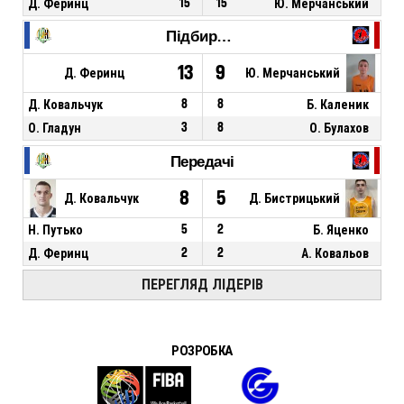
Д. Феринц
15
15
Ю. Мерчанський
Підбирання
13
9
Д. Феринц
Ю. Мерчанський
Д. Ковальчук
8
8
Б. Каленик
О. Гладун
3
8
О. Булахов
Передачі
8
5
Д. Ковальчук
Д. Бистрицький
Н. Путько
5
2
Б. Яценко
Д. Феринц
2
2
А. Ковальов
ПЕРЕГЛЯД ЛІДЕРІВ
РОЗРОБКА