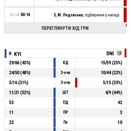
Фол4
00:14
3, М. Ледовська
, підбирання у нападі
ПЕРЕГЛЯНУТИ ХІД ГРИ
Фол4
00:18
7, М. Овсіюк
, кидок у стрибку хибно
Фол4
00:27
Спірний
DNI
KYI
29
/
66
(
43
%)
15
/
59
(
25
%)
КД
Фол4
00:42
14, К. Бевз
, перехоплення
24
/
50
(
48
%)
10
/
44
(
22
%)
2-очк
10, А. Заремська
, втрата: невдала передача
Фол4
00:42
5
/
16
(
31
%)
5
/
15
(
33
%)
3-очк
11
/
21
(
52
%)
4
/
9
(
44
%)
ШТ
53
42
ПД
11
3
ПР
22
10
Пх