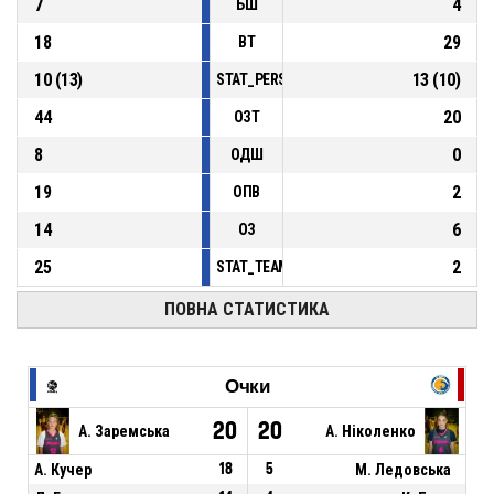
7
4
БШ
18
29
ВТ
10
(
13
)
13
(
10
)
STAT_PERSONMATCH_BASKETBALL_sFoulsP
44
20
ОЗТ
8
0
ОДШ
19
2
ОПВ
14
6
ОЗ
25
2
STAT_TEAMMATCH_BASKETBALL_sPointsFas
ПОВНА СТАТИСТИКА
Очки
20
20
А. Заремська
А. Ніколенко
А. Кучер
18
5
М. Ледовська