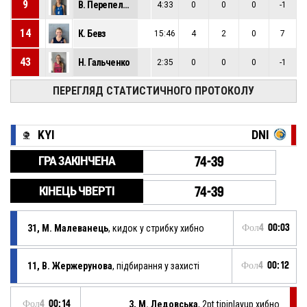
9
В. Перепелиця
4:33
0
0
0
-1
14
К. Бевз
15:46
4
2
0
7
43
Н. Гальченко
2:35
0
0
0
-1
ПЕРЕГЛЯД СТАТИСТИЧНОГО ПРОТОКОЛУ
KYI
DNI
ГРА ЗАКІНЧЕНА
74-39
КІНЕЦЬ ЧВЕРТІ
74-39
31, М. Малеванець
, кидок у стрибку хибно
Фол4
00:03
11, В. Жержерунова
, підбирання у захисті
Фол4
00:12
Фол4
00:14
3, М. Ледовська
, 2pt.tipinlayup хибно