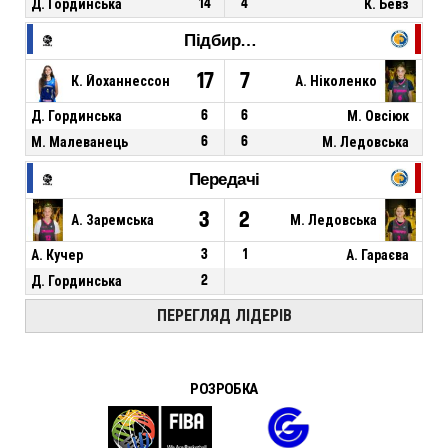
Д. Гординська
14
4
К. Бевз
Підбирання
17
7
К. Йоханнессон
А. Ніколенко
Д. Гординська
6
6
М. Овсіюк
М. Малеванець
6
6
М. Ледовська
Передачі
3
2
А. Заремська
М. Ледовська
А. Кучер
3
1
А. Гараєва
Д. Гординська
2
ПЕРЕГЛЯД ЛІДЕРІВ
РОЗРОБКА