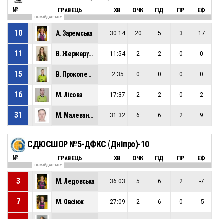
№
ГРАВЕЦЬ
ХВ
ОЧК
ПД
ПР
ЕФ
НА МАЙДАНЧИКУ
10
А. Заремська
30:14
20
5
3
17
11
В. Жержерунова
11:54
2
2
0
0
15
В. Прокопенко
2:35
0
0
0
0
16
М. Лісова
17:37
2
2
0
2
31
М. Малеванець
31:32
6
6
2
9
СДЮСШОР №5-ДФКС (Дніпро)-10
№
ГРАВЕЦЬ
ХВ
ОЧК
ПД
ПР
ЕФ
НА МАЙДАНЧИКУ
3
М. Ледовська
36:03
5
6
2
-7
7
М. Овсіюк
27:09
2
6
0
-5