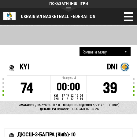
ПОКАЗАТИ ІНШІ ІГРИ
UKRAINIAN BASKETBALL FEDERATION
KYI
DNI
Чверть
4
74
39
00:00
KYI
17
19
22
16
74
DNI
11
3
12
13
39
ЗМАГАННЯ
Дівчата 2010 р.н.
МІСЦЕ ПРОВЕДЕННЯ
с/к НУВГП (Рівне)
ДЕТАЛІ ГРИ
Початок: 14:00 GMT 02.05.26
ДЮСШ-3-БАГІРА (Київ)-10