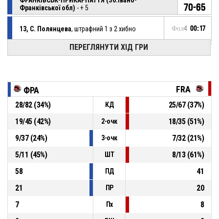
70-65
Франківської обл)
- + 5
13, С. Полянцева
, штрафний 1 з 2 хибно
Фол4
00:17
ПЕРЕГЛЯНУТИ ХІД ГРИ
13, С. Полянцева
, отримав фол на собі
Фол4
00:17
Фол4
00:17
24, В. Биваліна
, отримав персональний фол
FRA
ФРА
28
/
82
(
34
%)
25
/
67
(
37
%)
КД
Фол4
00:20
84, Д. Мурзова
, залишив майданчик
19
/
45
(
42
%)
18
/
35
(
51
%)
2-очк
9
/
37
(
24
%)
7
/
32
(
21
%)
Фол4
00:20
24, В. Биваліна
, вийшов на майданчик
3-очк
5
/
11
(
45
%)
8
/
13
(
61
%)
ШТ
58
41
ПД
21
20
ПР
7
8
Пх