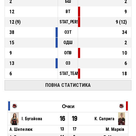
2
2
БШ
12
9
ВТ
12
(
9
)
9
(
12
)
STAT_PERSONMATCH_BASKETBALL_sFoulsP
38
34
ОЗТ
15
2
ОДШ
9
10
ОПВ
13
6
ОЗ
6
18
STAT_TEAMMATCH_BASKETBALL_sPointsFas
ПОВНА СТАТИСТИКА
Очки
16
19
І. Бугайова
К. Саприга
А. Шепелюк
13
17
М. Марків