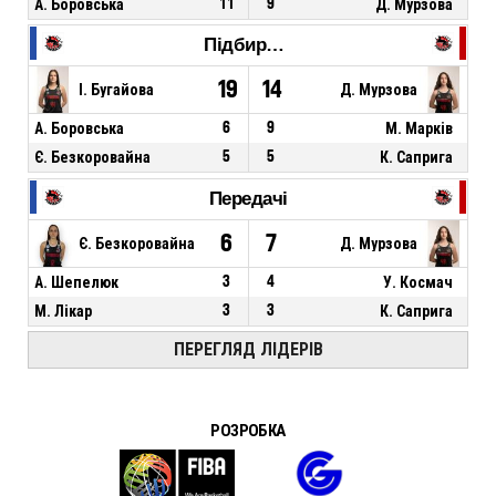
А. Боровська
11
9
Д. Мурзова
Підбирання
19
14
І. Бугайова
Д. Мурзова
А. Боровська
6
9
М. Марків
Є. Безкоровайна
5
5
К. Саприга
Передачі
6
7
Є. Безкоровайна
Д. Мурзова
А. Шепелюк
3
4
У. Космач
М. Лікар
3
3
К. Саприга
ПЕРЕГЛЯД ЛІДЕРІВ
РОЗРОБКА