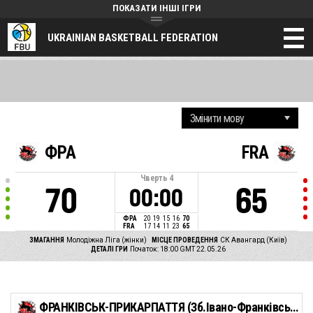
ПОКАЗАТИ ІНШІ ІГРИ
UKRAINIAN BASKETBALL FEDERATION
ФРА
FRA
Чверть
4
70
65
00:00
ФРА
20
19
15
16
70
FRA
17
14
11
23
65
ЗМАГАННЯ
Молодіжна Ліга (жінки)
МІСЦЕ ПРОВЕДЕННЯ
СК Авангард (Київ)
ДЕТАЛІ ГРИ
Початок: 18:00 GMT 22.05.26
ФРАНКІВСЬК-ПРИКАРПАТТЯ (Зб.Івано-Франківської обл)