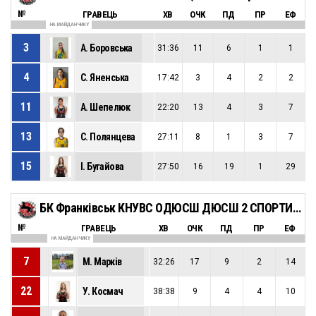
№
ГРАВЕЦЬ
ХВ
ОЧК
ПД
ПР
ЕФ
НА МАЙДАНЧИКУ
3
А. Боровська
31:36
11
6
1
1
4
С. Яненська
17:42
3
4
2
2
11
А. Шепелюк
22:20
13
4
3
7
13
С. Полянцева
27:11
8
1
3
7
15
І. Бугайова
27:50
16
19
1
29
БК Франківськ КНУВС ОДЮСШ ДЮСШ 2 СПОРТИВНИЙ ЛІЦЕЙ (Зб.Івано-Франківської обл)
№
ГРАВЕЦЬ
ХВ
ОЧК
ПД
ПР
ЕФ
НА МАЙДАНЧИКУ
7
М. Марків
32:26
17
9
2
14
22
У. Космач
38:38
9
4
4
10