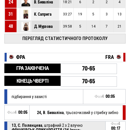
24
В. Биваліна
18:21
6
2
2
4
31
К. Саприга
33:27
19
5
3
13
48
Д. Мурзова
39:58
5
14
7
21
ПЕРЕГЛЯД СТАТИСТИЧНОГО ПРОТОКОЛУ
ФРА
FRA
ГРА ЗАКІНЧЕНА
70-65
КІНЕЦЬ ЧВЕРТІ
70-65
підбирання у захисті
Фол4
00:05
Фол4
00:05
24, В. Биваліна
, трьохочковий у стрибку хибно
Фол4
13, С. Полянцева
, штрафний 2 з 2 влучно
00:17
ФРАНКІВСЬК-ПРИКАРПАТТЯ (Зб.Івано-