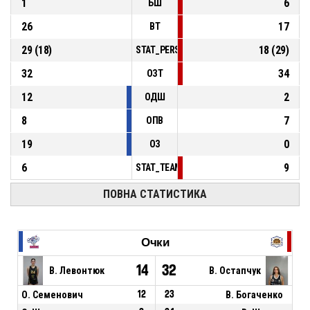
1
6
БШ
26
17
ВТ
29
(
18
)
18
(
29
)
STAT_PERSONMATCH_BASKETBALL_sFoulsP
32
34
ОЗТ
12
2
ОДШ
8
7
ОПВ
19
0
ОЗ
6
9
STAT_TEAMMATCH_BASKETBALL_sPointsFas
ПОВНА СТАТИСТИКА
Очки
14
32
В. Левонтюк
В. Остапчук
О. Семенович
12
23
В. Богаченко