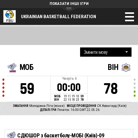
ПОКАЗАТИ ІНШІ ІГРИ
UKRAINIAN BASKETBALL FEDERATION
MОБ
ВІН
Чверть
4
59
78
00:00
MОБ
19
11
19
10
59
ВІН
22
15
18
23
78
ЗМАГАННЯ
Молодіжна Ліга (жінки)
МІСЦЕ ПРОВЕДЕННЯ
СК Авангард (Київ)
ДЕТАЛІ ГРИ
Початок: 16:00 GMT 22.05.26
СДЮШОР з баскетболу-МОБІ (Київ)-09