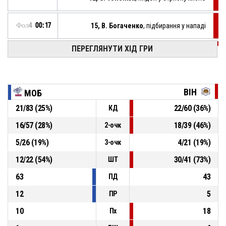
Фол4
00:17
15, В. Богаченко
, підбирання у нападі
ПЕРЕГЛЯНУТИ ХІД ГРИ
Фол4
00:20
9, В. Шошоя
, трьохочковий у стрибку хибно
Фол4
00:43
15, В. Богаченко
, перехоплення
ВІН
MОБ
11, О. Семенович
, втрата під час контролю
Фол4
21
/
83
(
25
%)
22
/
60
(
36
%)
КД
м’яча
00:43
16
/
57
(
28
%)
18
/
39
(
46
%)
2-очк
Фол4
00:43
Спірний
5
/
26
(
19
%)
4
/
21
(
19
%)
3-очк
12
/
22
(
54
%)
30
/
41
(
73
%)
ШТ
63
43
ПД
12
5
ПР
10
18
Пх