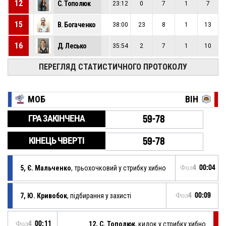
12
С. Тополюк
23:12
0
7
1
7
15
В. Богаченко
38:00
23
8
1
13
16
Д. Лесько
35:54
2
7
1
10
ПЕРЕГЛЯД СТАТИСТИЧНОГО ПРОТОКОЛУ
MОБ
ВІН
ГРА ЗАКІНЧЕНА
59-78
КІНЕЦЬ ЧВЕРТІ
59-78
5, Є. Мальченко
, трьохочковий у стрибку хибно
Фол4
00:04
7, Ю. Кривобок
, підбирання у захисті
Фол4
00:09
Фол4
00:11
12, С. Тополюк
, кидок у стрибку хибно