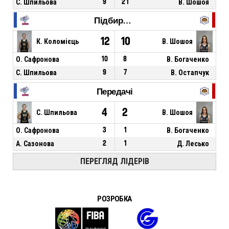
С. Шпильова
9
21
В. Шошоя
Підбирання
12
10
К. Коломієць
В. Шошоя
О. Сафронова
10
8
В. Богаченко
С. Шпильова
9
7
В. Остапчук
Передачі
4
2
С. Шпильова
В. Шошоя
О. Сафронова
3
1
В. Богаченко
А. Сазонова
2
1
Д. Лесько
ПЕРЕГЛЯД ЛІДЕРІВ
РОЗРОБКА