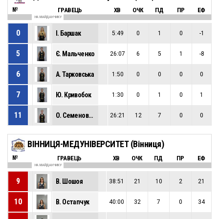
№
ГРАВЕЦЬ
ХВ
ОЧК
ПД
ПР
ЕФ
НА МАЙДАНЧИКУ
0
І. Баршак
5:49
0
1
0
-1
5
Є. Мальченко
26:07
6
5
1
-8
6
А. Тарковська
1:50
0
0
0
0
7
Ю. Кривобок
1:30
0
1
0
1
11
О. Семенович
26:21
12
7
0
0
ВІННИЦЯ-МЕДУНІВЕРСИТЕТ (Вінниця)
№
ГРАВЕЦЬ
ХВ
ОЧК
ПД
ПР
ЕФ
НА МАЙДАНЧИКУ
9
В. Шошоя
38:51
21
10
2
21
10
В. Остапчук
40:00
32
7
0
34