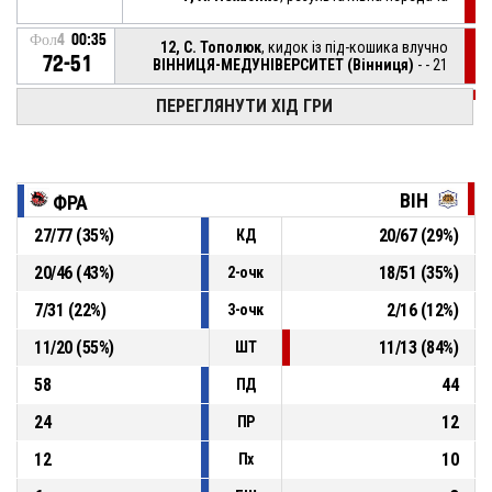
Фол4
00:35
12, С. Тополюк
, кидок із під-кошика влучно
72-51
ВІННИЦЯ-МЕДУНІВЕРСИТЕТ (Вінниця)
- - 21
ПЕРЕГЛЯНУТИ ХІД ГРИ
Фол4
00:45
підбирання у нападі
14, А. Шахватова
, блок-шот
Фол4
00:48
ВІН
ФРА
27
/
77
(
35
%)
20
/
67
(
29
%)
КД
Фол4
00:48
12, С. Тополюк
, з розворотом хибно
20
/
46
(
43
%)
18
/
51
(
35
%)
2-очк
11, А. Шепелюк
, результативна передача
Фол4
01:03
7
/
31
(
22
%)
2
/
16
(
12
%)
3-очк
11
/
20
(
55
%)
11
/
13
(
84
%)
ШТ
58
44
ПД
24
12
ПР
12
10
Пх