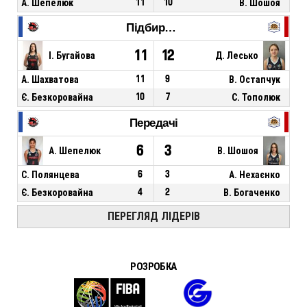
А. Шепелюк
11
10
В. Шошоя
Підбирання
11
12
І. Бугайова
Д. Лесько
А. Шахватова
11
9
В. Остапчук
Є. Безкоровайна
10
7
С. Тополюк
Передачі
6
3
А. Шепелюк
В. Шошоя
С. Полянцева
6
3
А. Нехаєнко
Є. Безкоровайна
4
2
В. Богаченко
ПЕРЕГЛЯД ЛІДЕРІВ
РОЗРОБКА