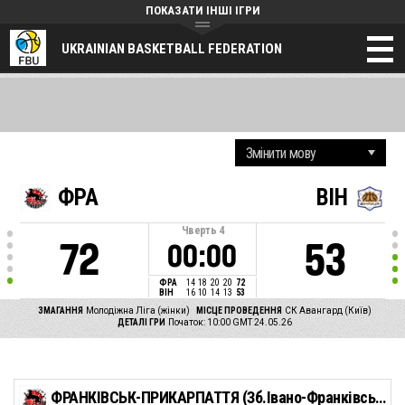
ПОКАЗАТИ ІНШІ ІГРИ
UKRAINIAN BASKETBALL FEDERATION
ФРА
ВІН
Чверть
4
72
53
00:00
ФРА
14
18
20
20
72
ВІН
16
10
14
13
53
ЗМАГАННЯ
Молодіжна Ліга (жінки)
МІСЦЕ ПРОВЕДЕННЯ
СК Авангард (Київ)
ДЕТАЛІ ГРИ
Початок: 10:00 GMT 24.05.26
ФРАНКІВСЬК-ПРИКАРПАТТЯ (Зб.Івано-Франківської обл)