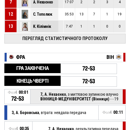
7
А. Нехаєнко
17:07
2
2
3
4
12
С. Тополюк
35:53
13
7
1
19
13
К. Кілімнік
7:47
1
1
0
0
ПЕРЕГЛЯД СТАТИСТИЧНОГО ПРОТОКОЛУ
ФРА
ВІН
ГРА ЗАКІНЧЕНА
72-53
КІНЕЦЬ ЧВЕРТІ
72-53
Фол4
00:01
7, А. Нехаєнко
, з миттєвою зупинкою влучно
72-53
ВІННИЦЯ-МЕДУНІВЕРСИТЕТ (Вінниця)
- - 19
3, А. Боровська
, втрата: невдала передача
Фол4
00:11
Фол4
00:35
7, А. Нехаєнко
, результативна передача