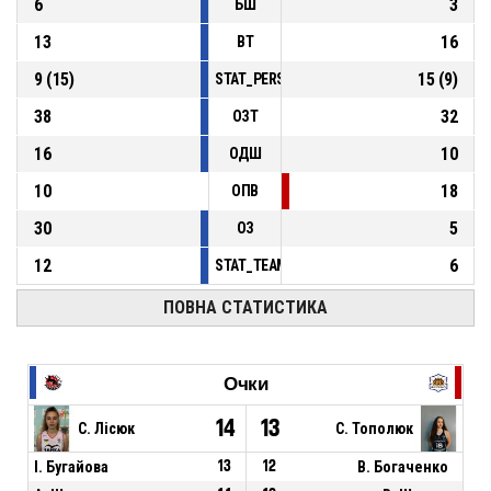
6
3
БШ
13
16
ВТ
9
(
15
)
15
(
9
)
STAT_PERSONMATCH_BASKETBALL_sFoulsP
38
32
ОЗТ
16
10
ОДШ
10
18
ОПВ
30
5
ОЗ
12
6
STAT_TEAMMATCH_BASKETBALL_sPointsFas
ПОВНА СТАТИСТИКА
Очки
14
13
С. Лісюк
С. Тополюк
І. Бугайова
13
12
В. Богаченко