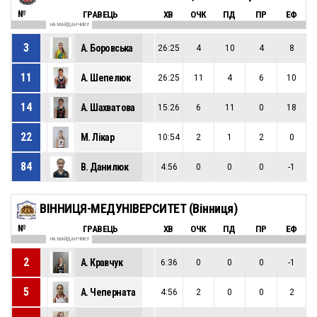
№
ГРАВЕЦЬ
ХВ
ОЧК
ПД
ПР
ЕФ
НА МАЙДАНЧИКУ
3
А. Боровська
26:25
4
10
4
8
11
А. Шепелюк
26:25
11
4
6
10
14
А. Шахватова
15:26
6
11
0
18
22
М. Лікар
10:54
2
1
2
0
84
В. Данилюк
4:56
0
0
0
-1
ВІННИЦЯ-МЕДУНІВЕРСИТЕТ (Вінниця)
№
ГРАВЕЦЬ
ХВ
ОЧК
ПД
ПР
ЕФ
НА МАЙДАНЧИКУ
2
А. Кравчук
6:36
0
0
0
-1
5
А. Чеперната
4:56
2
0
0
2