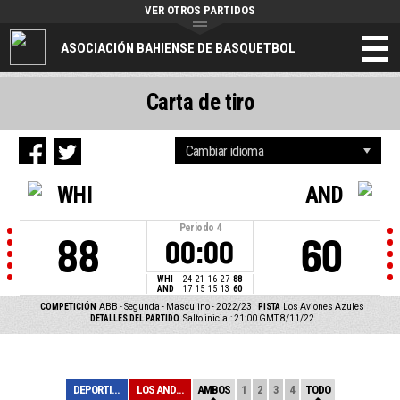
VER OTROS PARTIDOS
ASOCIACIÓN BAHIENSE DE BASQUETBOL
Carta de tiro
WHI
AND
Periodo
4
88
60
00:00
WHI
24
21
16
27
88
AND
17
15
15
13
60
COMPETICIÓN
ABB - Segunda - Masculino - 2022/23
PISTA
Los Aviones Azules
DETALLES DEL PARTIDO
Salto inicial: 21:00 GMT 8/11/22
DEPORTIVO WHITE...
LOS ANDES
AMBOS
1
2
3
4
TODO