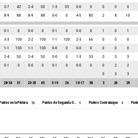
3
-
7
42
2
-
4
50
1
-
3
33
0
-
0
0
0
0
0
8
-
9
88
8
-
9
88
0
-
0
0
4
-
5
80
2
8
10
0
-
1
0
0
-
0
0
0
-
1
0
0
-
0
0
1
0
1
3
-
3
100
2
-
2
100
1
-
1
100
2
-
3
66
0
0
0
1
-
1
100
1
-
1
100
0
-
0
0
0
-
0
0
0
0
0
2
-
4
50
2
-
4
50
0
-
0
0
1
-
3
33
0
3
3
0
-
1
0
0
-
0
0
0
-
1
0
0
-
0
0
0
2
2
0
3
3
28
-
54
51
23
-
35
65
5
-
19
26
10
-
17
58
3
26
29
Puntos en la Pintura:
Puntos de Segunda Oportunidad:
Puntos Contrataque:
Punt
36
5
4