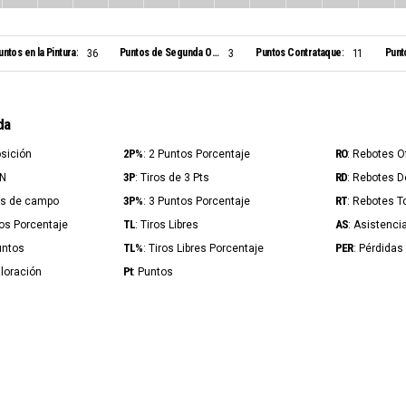
untos en la Pintura:
Puntos de Segunda Oportunidad:
Puntos Contrataque:
Punt
36
3
11
da
2P%
RO
osición
: 2 Puntos Porcentaje
: Rebotes 
3P
RD
IN
: Tiros de 3 Pts
: Rebotes 
3P%
RT
ros de campo
: 3 Puntos Porcentaje
: Rebotes T
TL
AS
ros Porcentaje
: Tiros Libres
: Asistenci
TL%
PER
untos
: Tiros Libres Porcentaje
: Pérdidas
Pt
aloración
: Puntos