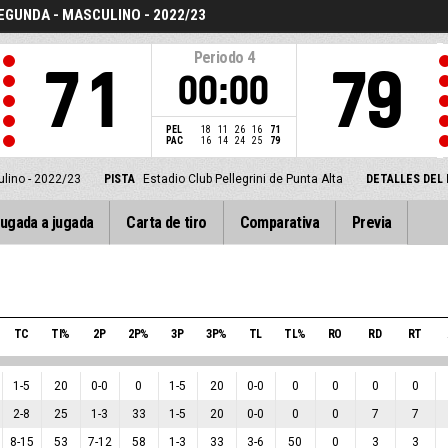
SEGUNDA - MASCULINO - 2022/23
Periodo
4
71
79
00:00
PEL
18
11
26
16
71
PAC
16
14
24
25
79
lino - 2022/23
PISTA
Estadio Club Pellegrini de Punta Alta
DETALLES DEL 
ugada a jugada
Carta de tiro
Comparativa
Previa
TC
TI%
2P
2P%
3P
3P%
TL
TL%
RO
RD
RT
1
-
5
20
0
-
0
0
1
-
5
20
0
-
0
0
0
0
0
2
-
8
25
1
-
3
33
1
-
5
20
0
-
0
0
0
7
7
8
-
15
53
7
-
12
58
1
-
3
33
3
-
6
50
0
3
3