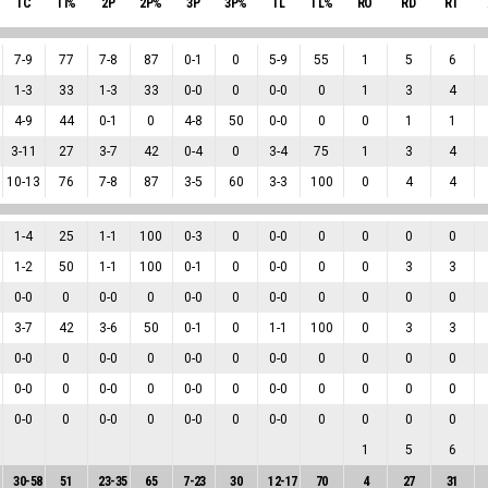
TC
TI%
2P
2P%
3P
3P%
TL
TL%
RO
RD
RT
7
-
9
77
7
-
8
87
0
-
1
0
5
-
9
55
1
5
6
1
-
3
33
1
-
3
33
0
-
0
0
0
-
0
0
1
3
4
4
-
9
44
0
-
1
0
4
-
8
50
0
-
0
0
0
1
1
3
-
11
27
3
-
7
42
0
-
4
0
3
-
4
75
1
3
4
10
-
13
76
7
-
8
87
3
-
5
60
3
-
3
100
0
4
4
1
-
4
25
1
-
1
100
0
-
3
0
0
-
0
0
0
0
0
1
-
2
50
1
-
1
100
0
-
1
0
0
-
0
0
0
3
3
0
-
0
0
0
-
0
0
0
-
0
0
0
-
0
0
0
0
0
3
-
7
42
3
-
6
50
0
-
1
0
1
-
1
100
0
3
3
0
-
0
0
0
-
0
0
0
-
0
0
0
-
0
0
0
0
0
0
-
0
0
0
-
0
0
0
-
0
0
0
-
0
0
0
0
0
0
-
0
0
0
-
0
0
0
-
0
0
0
-
0
0
0
0
0
1
5
6
30
-
58
51
23
-
35
65
7
-
23
30
12
-
17
70
4
27
31