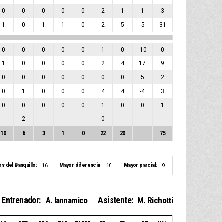
0
0
0
0
0
2
1
1
3
1
0
1
1
0
2
5
-5
31
0
0
0
0
0
1
0
-10
0
1
0
0
0
0
2
4
17
9
0
0
0
0
0
0
0
5
2
0
1
0
0
0
4
4
-4
3
0
0
0
0
0
1
0
0
1
2
0
10
6
3
1
0
22
20
75
os del Banquillo:
Mayor diferencia:
Mayor parcial:
16
10
9
Entrenador:
Asistente:
A. Iannamico
M. Richotti