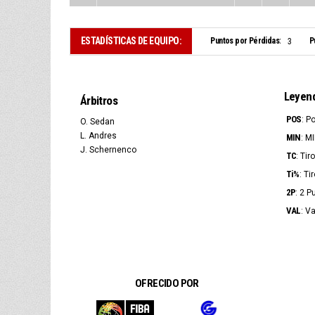
ESTADÍSTICAS DE EQUIPO:
Puntos por Pérdidas:
P
3
Leyen
Árbitros
POS
: P
O. Sedan
L. Andres
MIN
: M
J. Schernenco
TC
: Ti
Ti%
: Ti
2P
: 2 P
VAL
: V
OFRECIDO POR