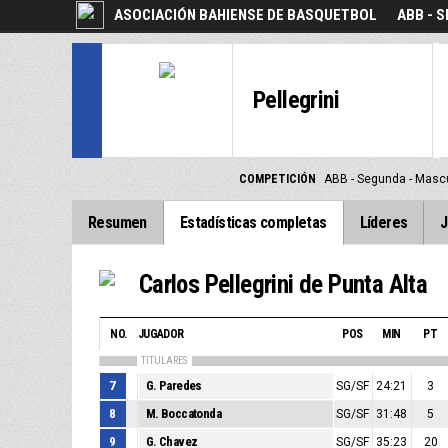
ASOCIACIÓN BAHIENSE DE BASQUETBOL
ABB - 
Pellegrini
COMPETICIÓN
ABB - Segunda - Mascu
Resumen
Estadísticas completas
Líderes
J
Carlos Pellegrini de Punta Alta
NO.
JUGADOR
POS
MIN
PT
TITULARES
7
G. Paredes
SG/SF
24:21
3
8
M. Boccatonda
SG/SF
31:48
5
9
G. Chavez
SG/SF
35:23
20