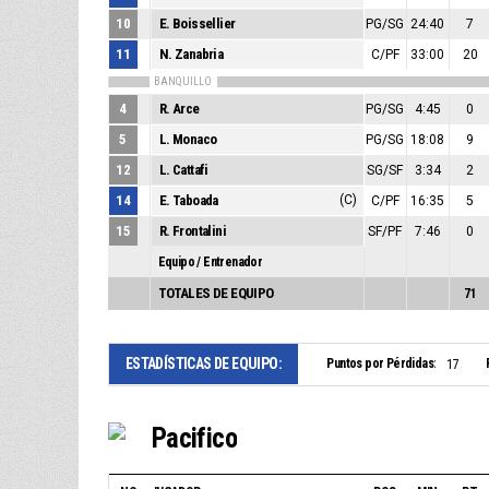
10
E. Boissellier
PG/SG
24:40
7
11
N. Zanabria
C/PF
33:00
20
BANQUILLO
4
R. Arce
PG/SG
4:45
0
5
L. Monaco
PG/SG
18:08
9
12
L. Cattafi
SG/SF
3:34
2
14
E. Taboada
(C)
C/PF
16:35
5
15
R. Frontalini
SF/PF
7:46
0
Equipo / Entrenador
TOTALES DE EQUIPO
71
ESTADÍSTICAS DE EQUIPO:
Puntos por Pérdidas:
17
Pacifico