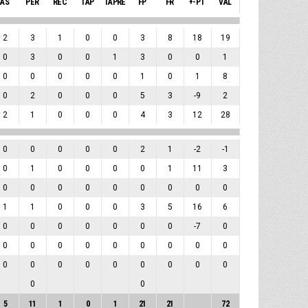
AS
PER
REC
TAP
TAPRE
FP
FR
+-PT
VAL
2
3
1
0
0
3
8
18
19
0
3
0
0
1
3
0
0
1
0
0
0
0
0
1
0
1
8
0
2
0
0
0
5
3
-9
2
2
1
0
0
0
4
3
12
28
0
0
0
0
0
2
1
-2
-1
0
1
0
0
0
0
1
11
3
0
0
0
0
0
0
0
0
0
1
1
0
0
0
3
5
16
6
0
0
0
0
0
0
0
-7
0
0
0
0
0
0
0
0
0
0
0
0
0
0
0
0
0
0
0
0
0
5
11
1
0
1
21
21
72