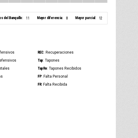
os del Banquillo:
Mayor diferencia:
Mayor parcial:
11
8
12
REC
Ofensivos
: Recuperaciones
Tap
Defensivos
: Tapones
TapRe
otales
: Tapones Recibidos
FP
as
: Falta Personal
FR
: Falta Recibida