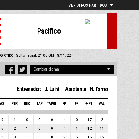
VER OTROS PARTIDOS
Pacifico
PARTIDO
Salto inicial: 21:00 GMT 8/11/22
Entrenador:
Asistente:
J. Luini
N. Torres
AS
PER
REC
TAP
TAPRE
FP
FR
+-PT
VAL
0
1
0
0
0
4
0
-17
-2
6
2
1
0
0
4
1
-12
11
2
0
1
0
0
2
5
-15
16