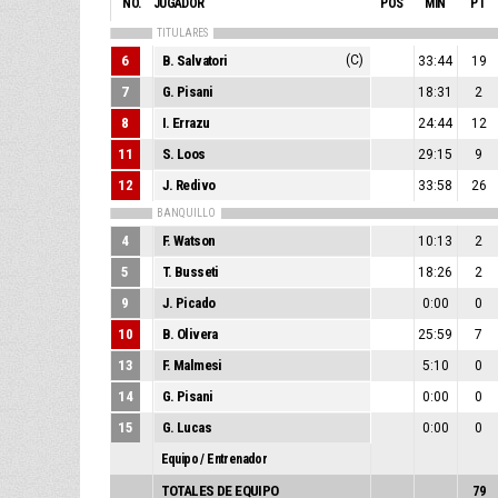
NO.
JUGADOR
POS
MIN
PT
TITULARES
6
B. Salvatori
(C)
33:44
19
7
G. Pisani
18:31
2
8
I. Errazu
24:44
12
11
S. Loos
29:15
9
12
J. Redivo
33:58
26
BANQUILLO
4
F. Watson
10:13
2
5
T. Busseti
18:26
2
9
J. Picado
0:00
0
10
B. Olivera
25:59
7
13
F. Malmesi
5:10
0
14
G. Pisani
0:00
0
15
G. Lucas
0:00
0
Equipo / Entrenador
TOTALES DE EQUIPO
79