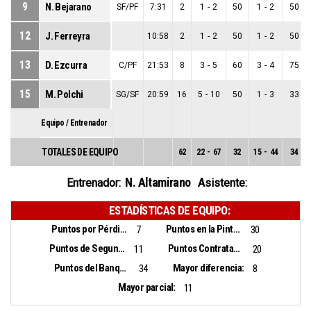
9
N. Bejarano
SF/PF
7:31
2
1
-
2
50
1
-
2
50
12
J. Ferreyra
10:58
2
1
-
2
50
1
-
2
50
13
D. Ezcurra
C/PF
21:53
8
3
-
5
60
3
-
4
75
15
M. Polchi
SG/SF
20:59
16
5
-
10
50
1
-
3
33
Equipo / Entrenador
TOTALES DE EQUIPO
62
22
-
67
32
15
-
44
34
N. Altamirano
Entrenador:
Asistente:
ESTADÍSTICAS DE EQUIPO:
Puntos por Pérdidas:
Puntos en la Pintura:
7
30
Puntos de Segunda Oportunidad:
Puntos Contrataque:
11
20
Puntos del Banquillo:
Mayor diferencia:
34
8
Mayor parcial:
11