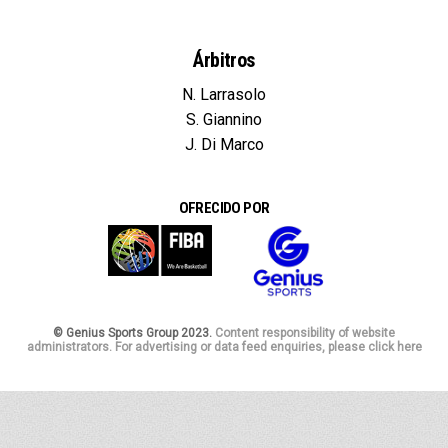
Árbitros
N. Larrasolo
S. Giannino
J. Di Marco
OFRECIDO POR
© Genius Sports Group 2023.
Content responsibility of website
administrators. For advertising or data feed enquiries, please click here