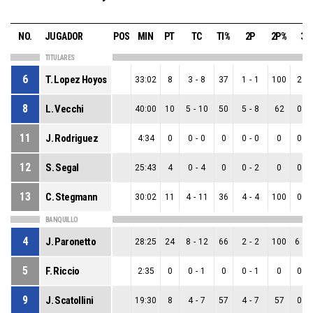
NO.
JUGADOR
POS
MIN
PT
TC
TI%
2P
2P%
3P
TITULARES
6
T. Lopez Hoyos
33:02
8
3
-
8
37
1
-
1
100
2
-
8
L. Vecchi
40:00
10
5
-
10
50
5
-
8
62
0
-
11
J. Rodriguez
4:34
0
0
-
0
0
0
-
0
0
0
-
12
S. Segal
25:43
4
0
-
4
0
0
-
2
0
0
-
13
C. Stegmann
30:02
11
4
-
11
36
4
-
4
100
0
-
BANQUILLO
4
J. Paronetto
28:25
24
8
-
12
66
2
-
2
100
6
-
1
5
F. Riccio
2:35
0
0
-
1
0
0
-
1
0
0
-
9
J. Scatollini
19:30
8
4
-
7
57
4
-
7
57
0
-