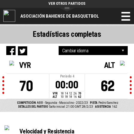
VER OTROS PARTIDOS
ASOCIACIÓN BAHIENSE DE BASQUETBOL
Estadísticas completas
VYR
ALT
Periodo
4
70
62
00:00
VYR
18
14
12
26
70
ALT
10
18
18
16
62
COMPETICIÓN
ABB - Segunda - Masculino - 2022/23
PISTA
Pedro Sanchez
DETALLES DEL PARTIDO
Salto inicial: 21:00 GMT 28/2/23
ASISTENCIA
162
Velocidad y Resistencia