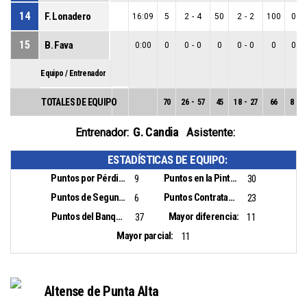
14
F. Lonadero
16:09
5
2
-
4
50
2
-
2
100
0
-
15
B. Fava
0:00
0
0
-
0
0
0
-
0
0
0
-
Equipo / Entrenador
TOTALES DE EQUIPO
70
26
-
57
45
18
-
27
66
8
-
3
G. Candia
Entrenador:
Asistente:
ESTADÍSTICAS DE EQUIPO:
Puntos por Pérdidas:
Puntos en la Pintura:
9
30
Puntos de Segunda Oportunidad:
Puntos Contrataque:
6
23
Puntos del Banquillo:
Mayor diferencia:
37
11
Mayor parcial:
11
Altense de Punta Alta