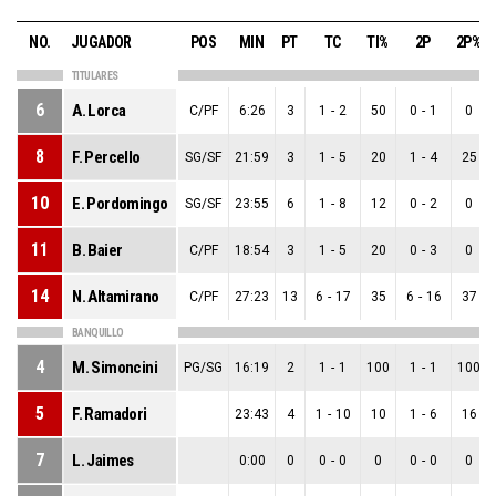
NO.
JUGADOR
POS
MIN
PT
TC
TI%
2P
2P%
TITULARES
6
A. Lorca
C/PF
6:26
3
1
-
2
50
0
-
1
0
8
F. Percello
SG/SF
21:59
3
1
-
5
20
1
-
4
25
10
E. Pordomingo
SG/SF
23:55
6
1
-
8
12
0
-
2
0
11
B. Baier
C/PF
18:54
3
1
-
5
20
0
-
3
0
14
N. Altamirano
C/PF
27:23
13
6
-
17
35
6
-
16
37
BANQUILLO
4
M. Simoncini
PG/SG
16:19
2
1
-
1
100
1
-
1
100
5
F. Ramadori
23:43
4
1
-
10
10
1
-
6
16
7
L. Jaimes
0:00
0
0
-
0
0
0
-
0
0