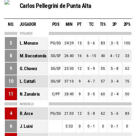
Carlos Pellegrini de Punta Alta
NO.
JUGADOR
POS
MIN
PT
TC
TI%
2P
2P%
TITULARES
5
L. Monaco
PG/SG
24:29
13
5
-
6
83
3
-
3
100
8
M. Boccatonda
SG/SF
26:40
16
6
-
15
40
4
-
12
33
9
G. Chavez
SG/SF
23:30
12
5
-
9
55
5
-
8
62
10
L. Cattafi
SG/SF
37:10
9
4
-
7
57
3
-
4
75
11
N. Zanabria
C/PF
28:45
9
3
-
5
60
2
-
4
50
BANQUILLO
4
R. Arce
PG/SG
21:03
12
5
-
8
62
5
-
6
83
6
J. Luini
5:33
0
0
-
1
0
0
-
1
0