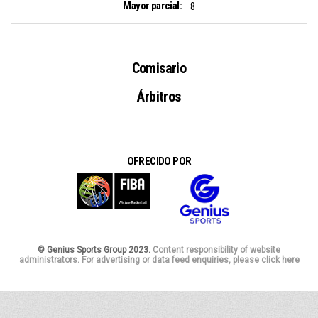
Mayor parcial:
8
Comisario
Árbitros
OFRECIDO POR
© Genius Sports Group 2023.
Content responsibility of website
administrators. For advertising or data feed enquiries, please click here