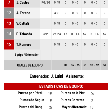
7
J. Castro
PG/SG
0:48
0
0
-
0
0
0
-
0
0
12
A. Torche
4:01
0
0
-
0
0
0
-
0
0
13
V. Cattafi
0:48
0
0
-
0
0
0
-
0
0
14
E. Taboada
C/PF
26:24
17
8
-
14
57
8
-
14
57
15
T. Romero
0:48
0
0
-
0
0
0
-
0
0
Equipo / Entrenador
TOTALES DE EQUIPO
88
36
-
65
55
30
-
52
57
6
J. Luini
Entrenador:
Asistente:
ESTADÍSTICAS DE EQUIPO:
Puntos por Pérdidas:
Puntos en la Pintura:
18
56
Puntos de Segunda Oportunidad:
Puntos Contrataque:
8
3
Puntos del Banquillo:
Mayor diferencia:
29
13