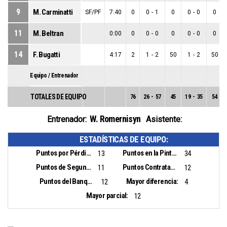
9
M. Carminatti
SF/PF
7:40
0
0
-
1
0
0
-
0
0
11
M. Beltran
0:00
0
0
-
0
0
0
-
0
0
14
F. Bugatti
4:17
2
1
-
2
50
1
-
2
50
Equipo / Entrenador
TOTALES DE EQUIPO
76
26
-
57
45
19
-
35
54
W. Romernisyn
Entrenador:
Asistente:
ESTADÍSTICAS DE EQUIPO:
Puntos por Pérdidas:
Puntos en la Pintura:
13
34
Puntos de Segunda Oportunidad:
Puntos Contrataque:
11
12
Puntos del Banquillo:
Mayor diferencia:
12
4
Mayor parcial:
12