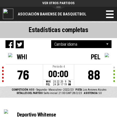
VER OTROS PARTIDOS
ASOCIACIÓN BAHIENSE DE BASQUETBOL
Estadísticas completas
WHI
PEL
Periodo
4
76
88
00:00
WHI
25
22
20
9
76
PEL
24
28
17
19
88
COMPETICIÓN
ABB - Segunda - Masculino - 2022/23
PISTA
Los Aviones Azules
DETALLES DEL PARTIDO
Salto inicial: 21:00 GMT 28/2/23
ASISTENCIA
50
Deportivo Whitense