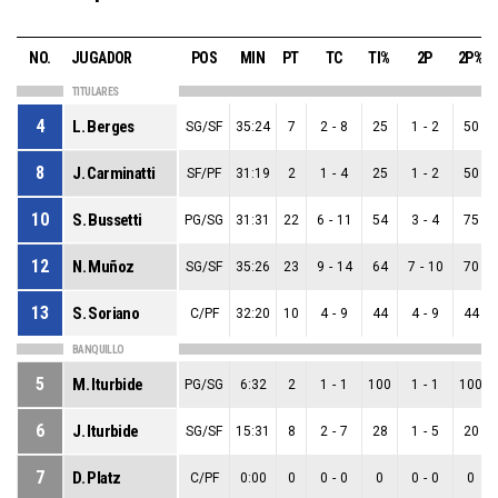
NO.
JUGADOR
POS
MIN
PT
TC
TI%
2P
2P%
TITULARES
4
L. Berges
SG/SF
35:24
7
2
-
8
25
1
-
2
50
8
J. Carminatti
SF/PF
31:19
2
1
-
4
25
1
-
2
50
10
S. Bussetti
PG/SG
31:31
22
6
-
11
54
3
-
4
75
12
N. Muñoz
SG/SF
35:26
23
9
-
14
64
7
-
10
70
13
S. Soriano
C/PF
32:20
10
4
-
9
44
4
-
9
44
BANQUILLO
5
M. Iturbide
PG/SG
6:32
2
1
-
1
100
1
-
1
100
6
J. Iturbide
SG/SF
15:31
8
2
-
7
28
1
-
5
20
7
D. Platz
C/PF
0:00
0
0
-
0
0
0
-
0
0