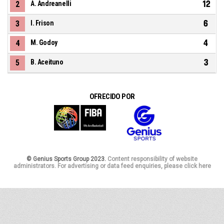
12
2
A. Andreanelli
6
3
I. Frison
4
4
M. Godoy
3
5
B. Aceituno
OFRECIDO POR
© Genius Sports Group 2023.
Content responsibility of website
administrators. For advertising or data feed enquiries, please click here