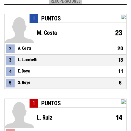
RECUPERACIONES
PUNTOS
1
23
M. Costa
20
2
A. Costa
13
3
L. Lucchetti
11
4
E. Boye
6
5
S. Boye
PUNTOS
1
14
L. Ruiz