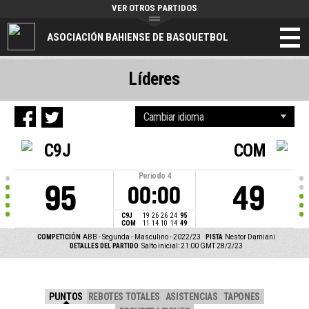
VER OTROS PARTIDOS
ASOCIACIÓN BAHIENSE DE BASQUETBOL
Líderes
C9J
COM
Periodo
4
95
49
00:00
C9J
19
26
26
24
95
COM
11
14
10
14
49
COMPETICIÓN
ABB - Segunda - Masculino - 2022/23
PISTA
Nestor Damiani
DETALLES DEL PARTIDO
Salto inicial: 21:00 GMT 28/2/23
PUNTOS
REBOTES TOTALES
ASISTENCIAS
TAPONES