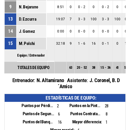
9
N. Bejarano
8:51
0
0
-
2
0
0
-
2
0
0
-
13
D. Ezcurra
19:07
7
3
-
3
100
3
-
3
100
0
-
14
J. Gomez
0:00
0
0
-
0
0
0
-
0
0
0
-
15
M. Polchi
32:18
9
1
-
6
16
0
-
1
0
1
-
Equipo / Entrenador
TOTALES DE EQUIPO
63
20
-
52
38
15
-
36
41
5
-
N. Altamirano
J. Coronel
,
B. D
Entrenador:
Asistente:
´amico
ESTADÍSTICAS DE EQUIPO:
Puntos por Pérdidas:
Puntos en la Pintura:
2
28
Puntos de Segunda Oportunidad:
Puntos Contrataque:
6
8
Puntos del Banquillo:
Mayor diferencia:
16
1
Mayor parcial: