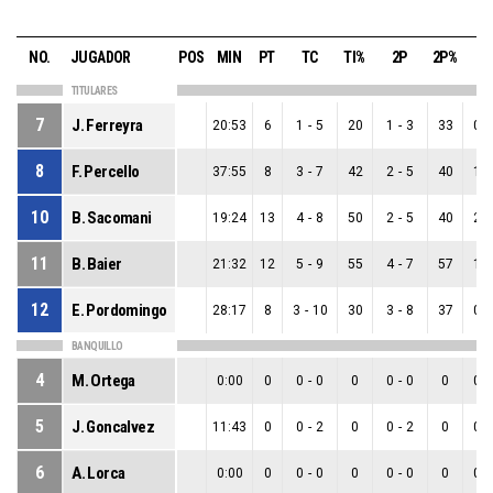
NO.
JUGADOR
POS
MIN
PT
TC
TI%
2P
2P%
3
TITULARES
7
J. Ferreyra
20:53
6
1
-
5
20
1
-
3
33
0
-
8
F. Percello
37:55
8
3
-
7
42
2
-
5
40
1
-
10
B. Sacomani
19:24
13
4
-
8
50
2
-
5
40
2
-
11
B. Baier
21:32
12
5
-
9
55
4
-
7
57
1
-
12
E. Pordomingo
28:17
8
3
-
10
30
3
-
8
37
0
-
BANQUILLO
4
M. Ortega
0:00
0
0
-
0
0
0
-
0
0
0
-
5
J. Goncalvez
11:43
0
0
-
2
0
0
-
2
0
0
-
6
A. Lorca
0:00
0
0
-
0
0
0
-
0
0
0
-