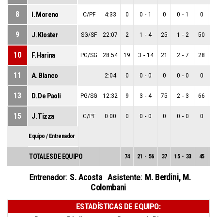
8
I. Moreno
C/PF
4:33
0
0
-
1
0
0
-
1
0
0
9
J. Kloster
SG/SF
22:07
2
1
-
4
25
1
-
2
50
0
10
F. Harina
PG/SG
28:54
19
3
-
14
21
2
-
7
28
1
11
A. Blanco
2:04
0
0
-
0
0
0
-
0
0
0
13
D. De Paoli
PG/SG
12:32
9
3
-
4
75
2
-
3
66
1
15
J. Tizza
C/PF
0:00
0
0
-
0
0
0
-
0
0
0
Equipo / Entrenador
TOTALES DE EQUIPO
74
21
-
56
37
15
-
33
45
6
S. Acosta
M. Berdini
,
M.
Entrenador:
Asistente:
Colombani
ESTADÍSTICAS DE EQUIPO: