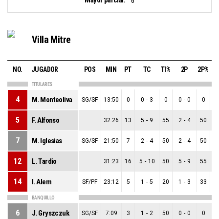
6
Villa Mitre
NO.
JUGADOR
POS
MIN
PT
TC
TI%
2P
2P%
TITULARES
4
M. Monteoliva
SG/SF
13:50
0
0
-
3
0
0
-
0
0
0
5
F. Alfonso
32:26
13
5
-
9
55
2
-
4
50
3
7
M. Iglesias
SG/SF
21:50
7
2
-
4
50
2
-
4
50
0
12
L. Tardio
31:23
16
5
-
10
50
5
-
9
55
0
14
I. Alem
SF/PF
23:12
5
1
-
5
20
1
-
3
33
0
BANQUILLO
6
J. Gryszczuk
SG/SF
7:09
3
1
-
2
50
0
-
0
0
1