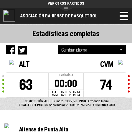
VER OTROS PARTIDOS
ASOCIACIÓN BAHIENSE DE BASQUETBOL
Estadísticas completas
ALT
CVM
Periodo
4
63
74
00:00
ALT
15
11
22
15
63
CVM
16
18
21
19
74
COMPETICIÓN
ABB - Primera - 2022/23
PISTA
Armando Traini
DETALLES DEL PARTIDO
Salto inicial: 21:00 GMT 9/6/23
ASISTENCIA
400
Altense de Punta Alta