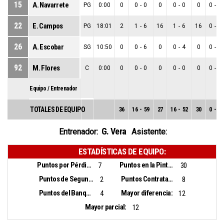
15
A. Navarrete
PG
0:00
0
0
-
0
0
0
-
0
0
0
-
0
22
E. Campos
PG
18:01
2
1
-
6
16
1
-
6
16
0
-
0
26
A. Escobar
SG
10:50
0
0
-
6
0
0
-
4
0
0
-
2
92
M. Flores
C
0:00
0
0
-
0
0
0
-
0
0
0
-
0
Equipo / Entrenador
TOTALES DE EQUIPO
36
16
-
59
27
16
-
52
30
0
-
7
G. Vera
Entrenador:
Asistente:
ESTADÍSTICAS DE EQUIPO:
Puntos por Pérdidas:
Puntos en la Pintura:
7
30
Puntos de Segunda Oportunidad:
Puntos Contrataque:
2
8
Puntos del Banquillo:
Mayor diferencia:
4
12
Mayor parcial:
12