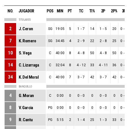
NO.
JUGADOR
POS
MIN
PT
TC
TI%
2P
2P%
3P
TITULARES
2
J. Ceron
SG
19:05
5
1
-
7
14
1
-
5
20
0
-
2
7
K. Romero
SG
34:45
4
2
-
9
22
2
-
8
25
0
-
1
10
S. Vega
C
40:00
8
4
-
8
50
4
-
8
50
0
-
0
14
C. Lizarraga
C
32:04
8
4
-
12
33
4
-
11
36
0
-
1
34
K. Del Moral
C
40:00
7
3
-
7
42
3
-
7
42
0
-
0
BANQUILLO
4
G. Moran
C
0:00
0
0
-
0
0
0
-
0
0
0
-
0
8
V. Garcia
PG
0:00
0
0
-
0
0
0
-
0
0
0
-
0
9
R. Cantu
PG
5:15
2
1
-
4
25
1
-
3
33
0
-
1