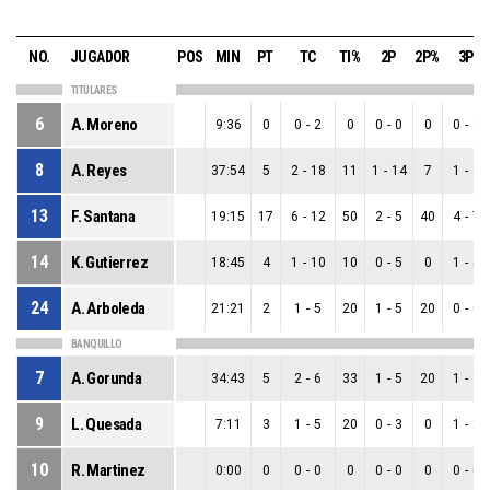
NO.
JUGADOR
POS
MIN
PT
TC
TI%
2P
2P%
3P
TITULARES
6
A. Moreno
9:36
0
0
-
2
0
0
-
0
0
0
-
2
8
A. Reyes
37:54
5
2
-
18
11
1
-
14
7
1
-
4
13
F. Santana
19:15
17
6
-
12
50
2
-
5
40
4
-
7
14
K. Gutierrez
18:45
4
1
-
10
10
0
-
5
0
1
-
5
24
A. Arboleda
21:21
2
1
-
5
20
1
-
5
20
0
-
0
BANQUILLO
7
A. Gorunda
34:43
5
2
-
6
33
1
-
5
20
1
-
1
9
L. Quesada
7:11
3
1
-
5
20
0
-
3
0
1
-
2
10
R. Martinez
0:00
0
0
-
0
0
0
-
0
0
0
-
0