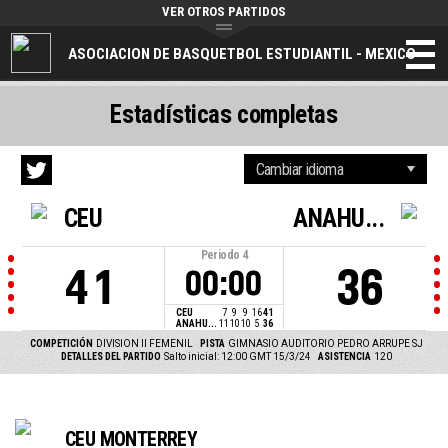
VER OTROS PARTIDOS
ASOCIACION DE BASQUETBOL ESTUDIANTIL - MEXICO
Estadísticas completas
CEU
ANAHU...
Periodo
4
41
36
00:00
CEU
7
9
9
16
41
ANAHU...
11
10
10
5
36
COMPETICIÓN
DIVISION II FEMENIL
PISTA
GIMNASIO AUDITORIO PEDRO ARRUPE SJ
DETALLES DEL PARTIDO
Salto inicial: 12:00 GMT 15/3/24
ASISTENCIA
120
CEU MONTERREY