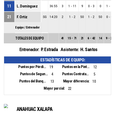
11
L. Dominguez
36:55
3
1
-
11
9
0
-
3
0
1
-
8
21
F. Ortiz
SG
14:20
2
1
-
2
50
1
-
2
50
0
-
0
Equipo / Entrenador
TOTALES DE EQUIPO
41
15
-
71
21
6
-
42
14
9
-
29
P. Estrada
H. Santos
Entrenador:
Asistente:
ESTADÍSTICAS DE EQUIPO:
Puntos por Pérdidas:
Puntos en la Pintura:
19
12
Puntos de Segunda Oportunidad:
Puntos Contrataque:
4
5
Puntos del Banquillo:
Mayor diferencia:
13
10
Mayor parcial:
22
ANAHUAC XALAPA