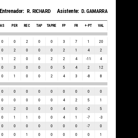
Entrenador:
Asistente:
R. RICHARD
D. GAMARRA
AS
PER
REC
TAP
TAPRE
FP
FR
+-PT
VAL
0
0
2
0
0
3
7
1
20
0
2
0
0
0
2
1
4
2
1
2
0
0
2
2
4
-11
4
0
3
0
0
0
5
4
2
12
0
1
0
0
2
4
3
-8
8
0
0
0
0
0
0
0
0
0
0
0
0
0
0
4
2
5
1
0
2
0
0
0
4
0
-2
5
0
1
1
0
0
4
1
-7
-3
0
0
0
0
0
0
0
-7
0
0
0
1
0
0
0
0
0
1