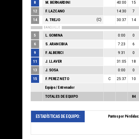
8
M. BERNARDINI
40:00
15
12
F. LAZCANO
14:30
7
14
A. TREJO
(C)
30:37
14
BANQUILLO
5
L. GOMINA
0:00
0
6
S. ARANCIBIA
7:23
6
9
F. ALBERICI
9:31
0
11
J. LLAVER
31:05
18
13
J. SOSA
0:00
0
15
F. PEREZ NETO
C
25:37
10
Equipo / Entrenador
TOTALES DE EQUIPO
84
ESTADÍSTICAS DE EQUIPO:
Puntos por Pérdidas: