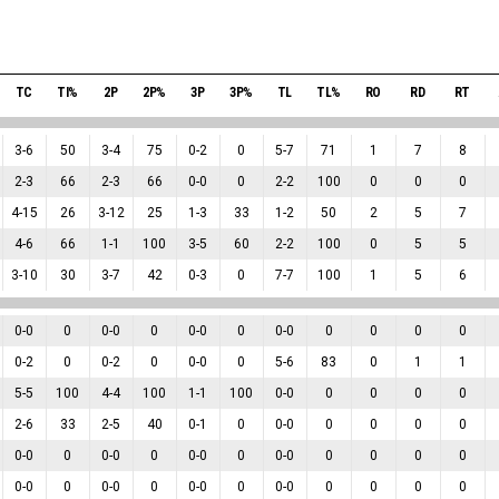
TC
TI%
2P
2P%
3P
3P%
TL
TL%
RO
RD
RT
3
-
6
50
3
-
4
75
0
-
2
0
5
-
7
71
1
7
8
2
-
3
66
2
-
3
66
0
-
0
0
2
-
2
100
0
0
0
4
-
15
26
3
-
12
25
1
-
3
33
1
-
2
50
2
5
7
4
-
6
66
1
-
1
100
3
-
5
60
2
-
2
100
0
5
5
3
-
10
30
3
-
7
42
0
-
3
0
7
-
7
100
1
5
6
0
-
0
0
0
-
0
0
0
-
0
0
0
-
0
0
0
0
0
0
-
2
0
0
-
2
0
0
-
0
0
5
-
6
83
0
1
1
5
-
5
100
4
-
4
100
1
-
1
100
0
-
0
0
0
0
0
2
-
6
33
2
-
5
40
0
-
1
0
0
-
0
0
0
0
0
0
-
0
0
0
-
0
0
0
-
0
0
0
-
0
0
0
0
0
0
-
0
0
0
-
0
0
0
-
0
0
0
-
0
0
0
0
0