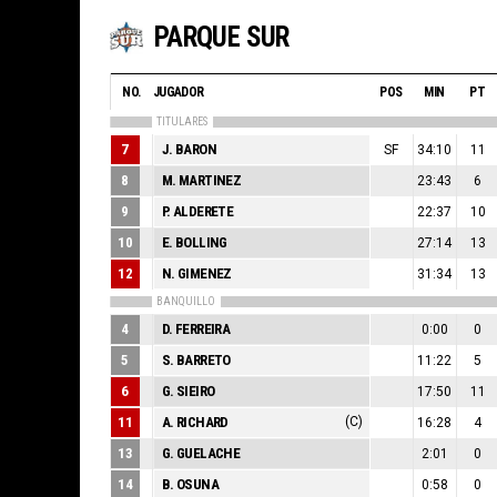
PARQUE SUR
NO.
JUGADOR
POS
MIN
PT
TITULARES
7
J. BARON
SF
34:10
11
8
M. MARTINEZ
23:43
6
9
P. ALDERETE
22:37
10
10
E. BOLLING
27:14
13
12
N. GIMENEZ
31:34
13
BANQUILLO
4
D. FERREIRA
0:00
0
5
S. BARRETO
11:22
5
6
G. SIEIRO
17:50
11
11
A. RICHARD
(C)
16:28
4
13
G. GUELACHE
2:01
0
14
B. OSUNA
0:58
0