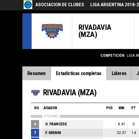
ASOCIACION DE CLUBES
LIGA ARGENTINA 2018-
RIVADAVIA
(MZA)
COMPETICIÓN
LIGA A
Resumen
Estadísticas completas
Líderes
J
RIVADAVIA (MZA)
NO.
JUGADOR
POS
MIN
PT
TITULARES
4
G. FRANCESE
8:41
0
7
F. GRENNI
32:37
14