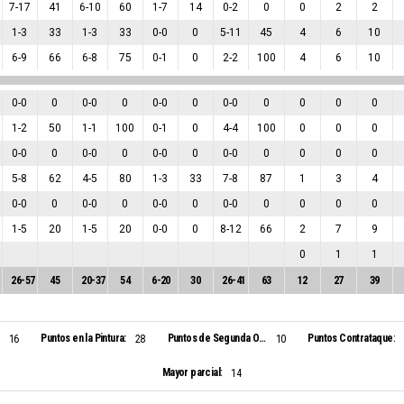
7
-
17
41
6
-
10
60
1
-
7
14
0
-
2
0
0
2
2
1
-
3
33
1
-
3
33
0
-
0
0
5
-
11
45
4
6
10
6
-
9
66
6
-
8
75
0
-
1
0
2
-
2
100
4
6
10
0
-
0
0
0
-
0
0
0
-
0
0
0
-
0
0
0
0
0
1
-
2
50
1
-
1
100
0
-
1
0
4
-
4
100
0
0
0
0
-
0
0
0
-
0
0
0
-
0
0
0
-
0
0
0
0
0
5
-
8
62
4
-
5
80
1
-
3
33
7
-
8
87
1
3
4
0
-
0
0
0
-
0
0
0
-
0
0
0
-
0
0
0
0
0
1
-
5
20
1
-
5
20
0
-
0
0
8
-
12
66
2
7
9
0
1
1
26
-
57
45
20
-
37
54
6
-
20
30
26
-
41
63
12
27
39
Puntos en la Pintura:
Puntos de Segunda Oportunidad:
Puntos Contrataque:
16
28
10
Mayor parcial:
14