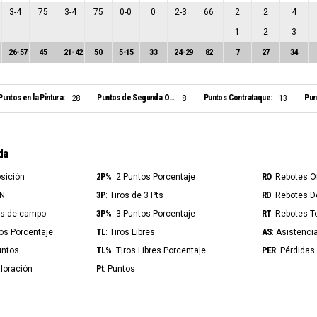
3
-
4
75
3
-
4
75
0
-
0
0
2
-
3
66
2
2
4
1
2
3
26
-
57
45
21
-
42
50
5
-
15
33
24
-
29
82
7
27
34
Puntos en la Pintura:
Puntos de Segunda Oportunidad:
Puntos Contrataque:
Pun
28
8
13
da
2P%
RO
osición
: 2 Puntos Porcentaje
: Rebotes 
3P
RD
IN
: Tiros de 3 Pts
: Rebotes 
3P%
RT
ros de campo
: 3 Puntos Porcentaje
: Rebotes T
TL
AS
ros Porcentaje
: Tiros Libres
: Asistenci
TL%
PER
untos
: Tiros Libres Porcentaje
: Pérdidas
Pt
aloración
: Puntos