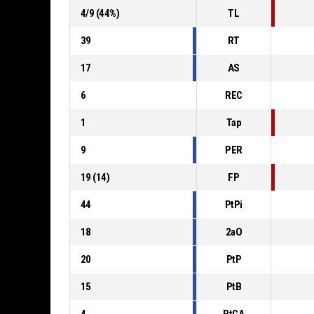
4
/
9
(
44
%)
TL
39
RT
17
AS
6
REC
1
Tap
9
PER
19
(
14
)
FP
44
PtPi
18
2aO
20
PtP
15
PtB