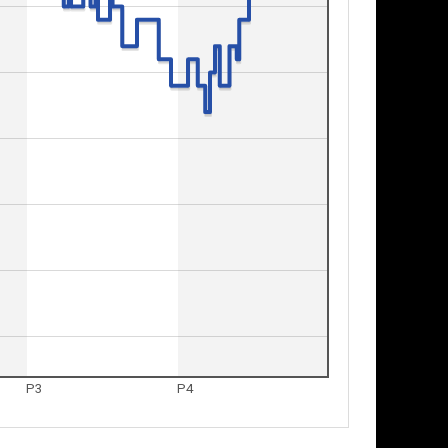
P3
P4