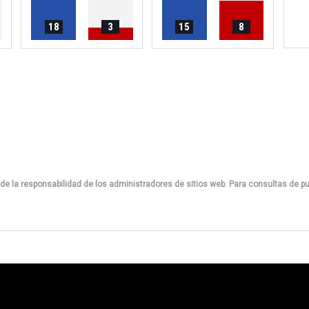
18
3
15
8
de la responsabilidad de los administradores de sitios web. Para consultas de pu