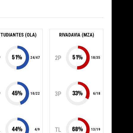
STUDIANTES (OLA)
RIVADAVIA (MZA)
51
%
51
%
P
2P
24
/
47
18
/
35
45
%
33
%
P
3P
10
/
22
6
/
18
44
%
68
%
L
TL
4
/
9
13
/
19