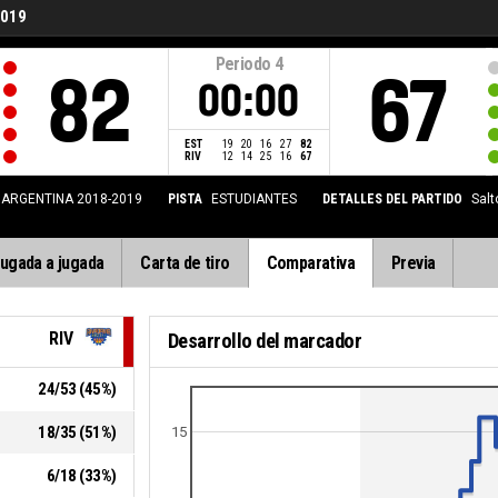
2019
Periodo
4
82
67
00:00
EST
19
20
16
27
82
RIV
12
14
25
16
67
 ARGENTINA 2018-2019
PISTA
ESTUDIANTES
DETALLES DEL PARTIDO
Salt
ugada a jugada
Carta de tiro
Comparativa
Previa
RIV
Desarrollo del marcador
24
/
53
(
45
%)
18
/
35
(
51
%)
15
6
/
18
(
33
%)