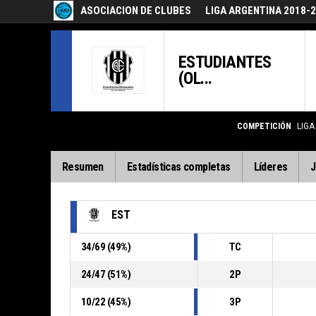
ASOCIACION DE CLUBES
LIGA ARGENTINA 2018-
ESTUDIANTES
(OL...
COMPETICIÓN
LIGA
Resumen
Estadísticas completas
Líderes
J
EST
34
/
69
(
49
%)
TC
24
/
47
(
51
%)
2P
10
/
22
(
45
%)
3P