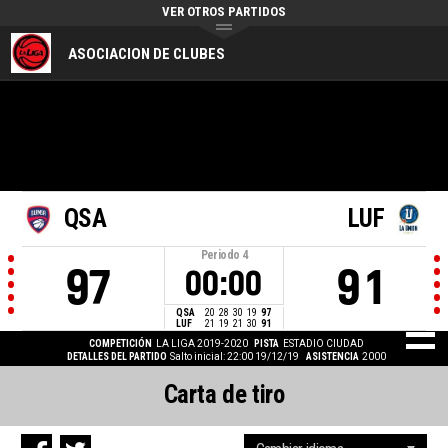
VER OTROS PARTIDOS
ASOCIACION DE CLUBES
QSA
LUF
Periodo
4
97
91
00:00
QSA
20
28
30
19
97
LUF
21
19
21
30
91
COMPETICIÓN
LA LIGA 2019-2020
PISTA
ESTADIO CIUDAD
DETALLES DEL PARTIDO
Salto inicial: 22:00 19/12/19
ASISTENCIA
2000
Carta de tiro