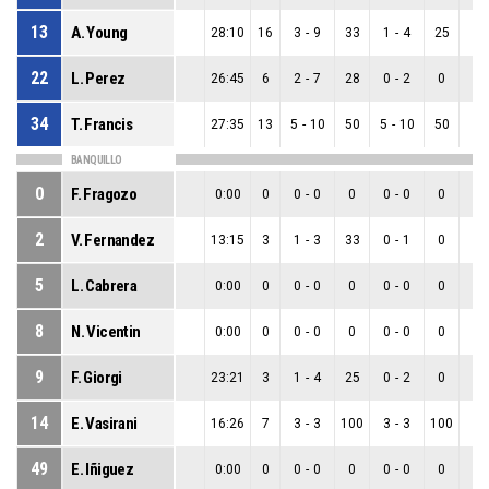
13
A. Young
28:10
16
3
-
9
33
1
-
4
25
2
-
22
L. Perez
26:45
6
2
-
7
28
0
-
2
0
2
-
34
T. Francis
27:35
13
5
-
10
50
5
-
10
50
0
-
BANQUILLO
0
F. Fragozo
0:00
0
0
-
0
0
0
-
0
0
0
-
2
V. Fernandez
13:15
3
1
-
3
33
0
-
1
0
1
-
5
L. Cabrera
0:00
0
0
-
0
0
0
-
0
0
0
-
8
N. Vicentin
0:00
0
0
-
0
0
0
-
0
0
0
-
9
F. Giorgi
23:21
3
1
-
4
25
0
-
2
0
1
-
14
E. Vasirani
16:26
7
3
-
3
100
3
-
3
100
0
-
49
E. Iñiguez
0:00
0
0
-
0
0
0
-
0
0
0
-