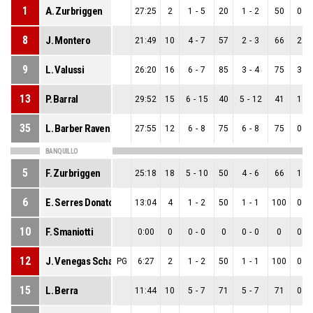
1
A. Zurbriggen
27:25
2
1
-
5
20
1
-
2
50
0
-
8
J. Montero
21:49
10
4
-
7
57
2
-
3
66
2
-
9
L. Valussi
26:20
16
6
-
7
85
3
-
4
75
3
-
13
P. Barral
29:52
15
6
-
15
40
5
-
12
41
1
-
35
L. Barber Raven
27:55
12
6
-
8
75
6
-
8
75
0
-
BANQUILLO
5
F. Zurbriggen
25:18
18
5
-
10
50
4
-
6
66
1
-
6
E. Serres Donato
13:04
4
1
-
2
50
1
-
1
100
0
-
10
F. Smaniotti
0:00
0
0
-
0
0
0
-
0
0
0
-
12
J. Venegas Schaefer
PG
6:27
2
1
-
2
50
1
-
1
100
0
-
15
L. Berra
11:44
10
5
-
7
71
5
-
7
71
0
-