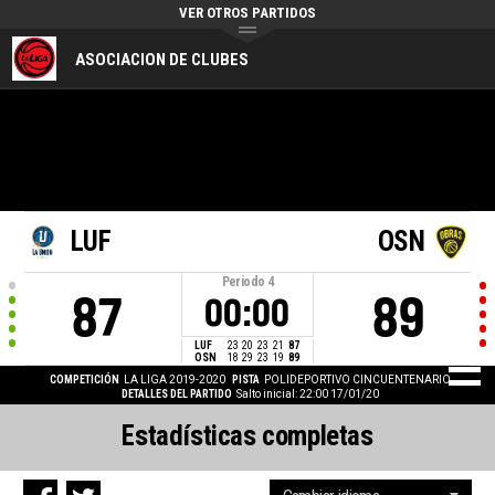
VER OTROS PARTIDOS
ASOCIACION DE CLUBES
LUF
OSN
Periodo
4
87
89
00:00
LUF
23
20
23
21
87
OSN
18
29
23
19
89
COMPETICIÓN
LA LIGA 2019-2020
PISTA
POLIDEPORTIVO CINCUENTENARIO
DETALLES DEL PARTIDO
Salto inicial: 22:00 17/01/20
Estadísticas completas