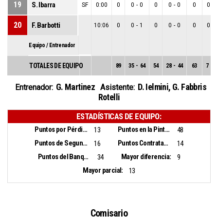
19
S. Ibarra
SF
0:00
0
0
-
0
0
0
-
0
0
0
-
20
F. Barbotti
10:06
0
0
-
1
0
0
-
0
0
0
-
Equipo / Entrenador
TOTALES DE EQUIPO
89
35
-
64
54
28
-
44
63
7
-
2
G. Martinez
D. Ielmini
,
G. Fabbris
Entrenador:
Asistente:
Rotelli
ESTADÍSTICAS DE EQUIPO:
Puntos por Pérdidas:
Puntos en la Pintura:
13
48
Puntos de Segunda Oportunidad:
Puntos Contrataque:
16
14
Puntos del Banquillo:
Mayor diferencia:
34
9
Mayor parcial:
13
Comisario