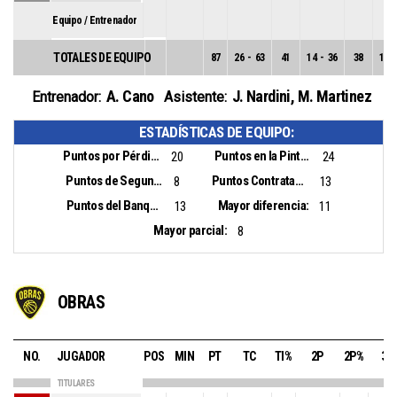
Equipo / Entrenador
TOTALES DE EQUIPO
87
26
-
63
41
14
-
36
38
12
-
A. Cano
J. Nardini
,
M. Martinez
Entrenador:
Asistente:
ESTADÍSTICAS DE EQUIPO:
Puntos por Pérdidas:
Puntos en la Pintura:
20
24
Puntos de Segunda Oportunidad:
Puntos Contrataque:
8
13
Puntos del Banquillo:
Mayor diferencia:
13
11
Mayor parcial:
8
OBRAS
NO.
JUGADOR
POS
MIN
PT
TC
TI%
2P
2P%
3P
TITULARES