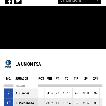
LA UNION FSA
NO.
JUGADOR
POS
MIN
PT
TC
TI%
2P
2P%
3
TITULARES
7
A. Elsener
34:56
20
6
-
13
46
3
-
8
37
3
-
10
J. Maldonado
29:32
19
5
-
14
35
2
-
6
33
3
-