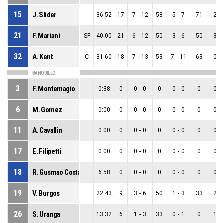
15
J. Slider
36:52
17
7
-
12
58
5
-
7
71
2
-
21
F. Mariani
SF
40:00
21
6
-
12
50
3
-
6
50
3
-
32
A. Kent
C
31:60
18
7
-
13
53
7
-
11
63
0
-
BANQUILLO
3
F. Montemagio
0:38
0
0
-
0
0
0
-
0
0
0
-
6
M. Gomez
0:00
0
0
-
0
0
0
-
0
0
0
-
11
A. Cavallin
0:00
0
0
-
0
0
0
-
0
0
0
-
17
E. Filipetti
0:00
0
0
-
0
0
0
-
0
0
0
-
18
R. Gusmao Costa
6:58
0
0
-
0
0
0
-
0
0
0
-
19
V. Burgos
22:43
9
3
-
6
50
1
-
3
33
2
-
26
S. Uranga
13:32
6
1
-
3
33
0
-
1
0
1
-