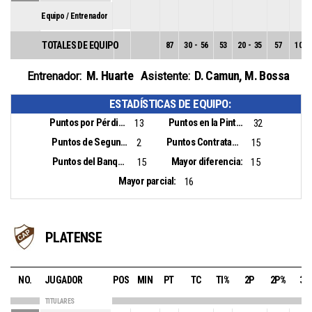
Equipo / Entrenador
TOTALES DE EQUIPO
87
30
-
56
53
20
-
35
57
10
-
M. Huarte
D. Camun
,
M. Bossa
Entrenador:
Asistente:
ESTADÍSTICAS DE EQUIPO:
Puntos por Pérdidas:
Puntos en la Pintura:
13
32
Puntos de Segunda Oportunidad:
Puntos Contrataque:
2
15
Puntos del Banquillo:
Mayor diferencia:
15
15
Mayor parcial:
16
PLATENSE
NO.
JUGADOR
POS
MIN
PT
TC
TI%
2P
2P%
3P
TITULARES