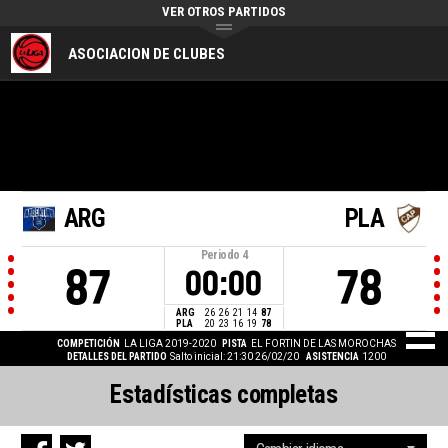
VER OTROS PARTIDOS
ASOCIACION DE CLUBES
ARG
PLA
Periodo
4
87
78
00:00
ARG
26
26
21
14
87
PLA
20
23
16
19
78
COMPETICIÓN
LA LIGA 2019-2020
PISTA
EL FORTIN DE LAS MOROCHAS
DETALLES DEL PARTIDO
Salto inicial: 21:30 26/02/20
ASISTENCIA
1200
Estadísticas completas