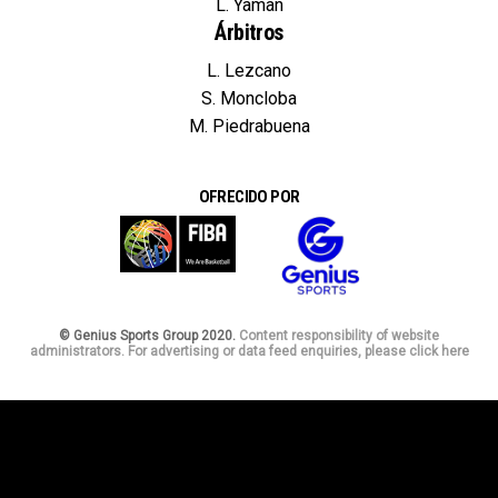
L. Yaman
Árbitros
L. Lezcano
S. Moncloba
M. Piedrabuena
OFRECIDO POR
© Genius Sports Group 2020.
Content responsibility of website
administrators. For advertising or data feed enquiries, please click here