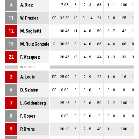
4
A. Diez
7:05
6
2
-
3
66
1
-
1
100
1
-
11
W. Frazier
SF
32:20
13
3
-
14
21
2
-
8
25
1
-
12
M. Saglietti
30:46
11
4
-
8
50
3
-
7
42
1
-
15
M. Ruiz Gonzalez
C
30:38
8
4
-
6
66
4
-
6
66
0
-
22
F. Vazquez
26:45
18
4
-
9
44
1
-
3
33
3
-
BANQUILLO
2
A. Louis
PF
25:09
9
2
-
9
22
1
-
6
16
1
-
6
B. Szlaien
SF
0:00
0
0
-
0
0
0
-
0
0
0
-
7
L. Goldenberg
25:16
8
3
-
6
50
2
-
2
100
1
-
8
F. Copes
0:00
0
0
-
0
0
0
-
0
0
0
-
9
P. Bruna
20:10
5
2
-
5
40
1
-
1
100
1
-