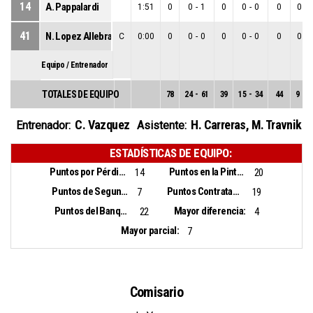
14
A. Pappalardi
1:51
0
0
-
1
0
0
-
0
0
0
-
41
N. Lopez Allebrandt
C
0:00
0
0
-
0
0
0
-
0
0
0
-
Equipo / Entrenador
TOTALES DE EQUIPO
78
24
-
61
39
15
-
34
44
9
-
2
C. Vazquez
H. Carreras
,
M. Travnik
Entrenador:
Asistente:
ESTADÍSTICAS DE EQUIPO:
Puntos por Pérdidas:
Puntos en la Pintura:
14
20
Puntos de Segunda Oportunidad:
Puntos Contrataque:
7
19
Puntos del Banquillo:
Mayor diferencia:
22
4
Mayor parcial:
7
Comisario