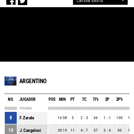
ARGENTINO
NO.
JUGADOR
POS
MIN
PT
TC
TI%
2P
2P%
3P
TITULARES
8
F. Zarate
16:58
5
2
-
3
66
1
-
1
100
1
-
10
J. Cangelosi
30:19
11
4
-
7
57
3
-
6
50
1
-