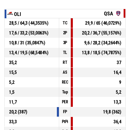
QSA
OLI
28,5 / 64,3 (44,3535%)
29,9 / 65 (46,0729%)
TC
17,6 / 33,2 (53,0063%)
20,2 / 36,7 (55,1576%)
2P
10,8 / 31 (35,0847%)
9,6 / 28,2 (34,2644%)
3P
13,4 / 19,5 (68,5484%)
13,8 / 18,5 (74,7875%)
TL
35,2
37
RT
15,5
16,4
AS
5,2
9
REC
1,5
5,2
Tap
11,7
13,3
PER
20,2 (387)
19,8 (362)
FP
33,3
36,4
PtPi