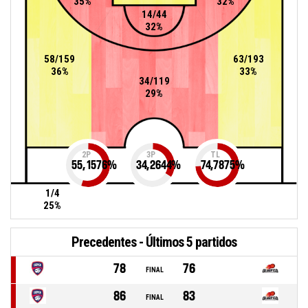
35%
32%
14/44
32%
58/159
63/193
36%
33%
34/119
29%
2P
3P
TL
55,1576
%
34,2644
%
74,7875
%
1/4
25%
Precedentes - Últimos 5 partidos
78
76
FINAL
86
83
FINAL