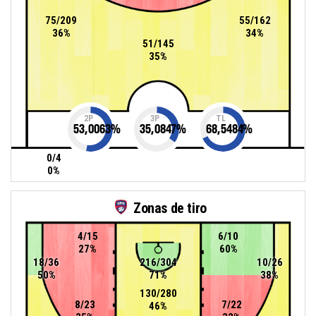
75/209
55/162
36%
34%
51/145
35%
2P
3P
TL
53,0063
%
35,0847
%
68,5484
%
0/4
0%
Zonas de tiro
4/15
6/10
27%
60%
18/36
216/304
10/26
50%
71%
38%
130/280
8/23
7/22
46%