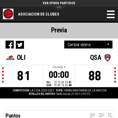
VER OTROS PARTIDOS
ASOCIACION DE CLUBES
Previa
OLI
QSA
Periodo
4
81
88
00:00
OLI
13
13
20
35
81
QSA
19
20
16
33
88
COMPETICIÓN
LA LIGA 2020-2021
PISTA
OBRAS SANITARIAS DE LA NACION
DETALLES DEL PARTIDO
Salto inicial: 21:30 11/01/21
2P
3P
TL
Puntos