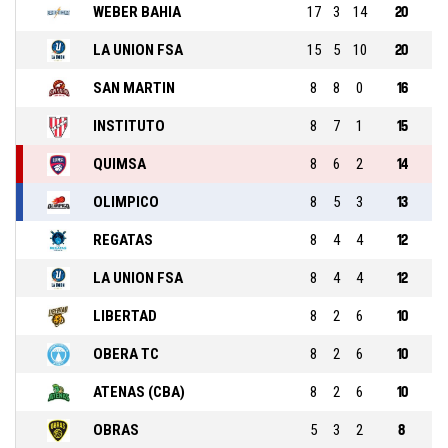
WEBER BAHIA
17
3
14
20
LA UNION FSA
15
5
10
20
SAN MARTIN
8
8
0
16
INSTITUTO
8
7
1
15
QUIMSA
8
6
2
14
OLIMPICO
8
5
3
13
REGATAS
8
4
4
12
LA UNION FSA
8
4
4
12
LIBERTAD
8
2
6
10
OBERA TC
8
2
6
10
ATENAS (CBA)
8
2
6
10
OBRAS
5
3
2
8