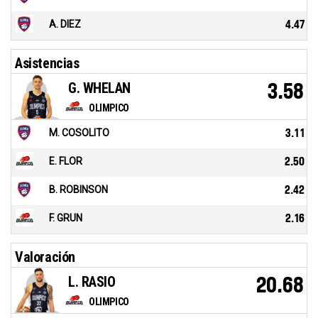
A. DIEZ
4.47
Asistencias
G. WHELAN
3.58
OLIMPICO
M. COSOLITO
3.11
E. FLOR
2.50
B. ROBINSON
2.42
F. GRUN
2.16
Valoración
L. RASIO
20.68
OLIMPICO