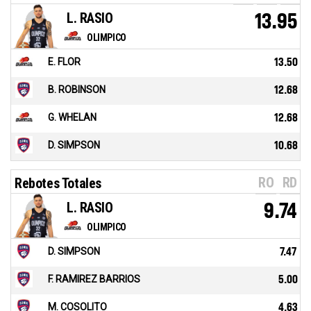
L. RASIO
13.95
OLIMPICO
E. FLOR
13.50
B. ROBINSON
12.68
G. WHELAN
12.68
D. SIMPSON
10.68
RO
RD
Rebotes Totales
L. RASIO
9.74
OLIMPICO
D. SIMPSON
7.47
F. RAMIREZ BARRIOS
5.00
M. COSOLITO
4.63