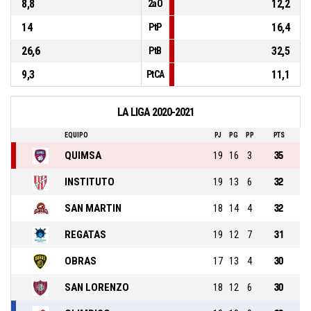
8,8
12,2
2aO
14
16,4
PtP
26,6
32,5
PtB
9,3
11,1
PtCA
LA LIGA 2020-2021
EQUIPO
PJ
PG
PP
PTS
QUIMSA
19
16
3
35
INSTITUTO
19
13
6
32
SAN MARTIN
18
14
4
32
REGATAS
19
12
7
31
OBRAS
17
13
4
30
SAN LORENZO
18
12
6
30