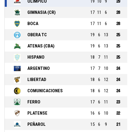
OLIMPICO
19
10
9
29
GIMNASIA (CR)
17
11
6
28
BOCA
17
11
6
28
OBERA TC
19
6
13
25
ATENAS (CBA)
19
6
13
25
HISPANO
18
7
11
25
ARGENTINO
17
7
10
24
LIBERTAD
18
6
12
24
COMUNICACIONES
18
6
12
24
FERRO
17
6
11
23
PLATENSE
16
6
10
22
PEÑAROL
15
6
9
21