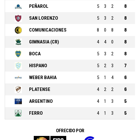
PEÑAROL
5
3
2
8
SAN LORENZO
5
3
2
8
COMUNICACIONES
8
0
8
8
GIMNASIA (CR)
4
4
0
8
BOCA
5
3
2
8
HISPANO
5
2
3
7
WEBER BAHIA
5
1
4
6
PLATENSE
4
2
2
6
ARGENTINO
4
1
3
5
FERRO
4
1
3
5
OFRECIDO POR