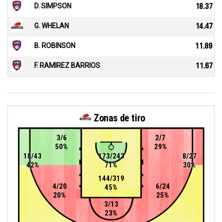
D. SIMPSON
18.37
G. WHELAN
14.47
B. ROBINSON
11.89
F. RAMIREZ BARRIOS
11.67
Zonas de tiro
3/6
2/7
50%
29%
18/43
173/243
8/27
42%
71%
30%
144/319
4/20
6/24
45%
20%
25%
3/13
23%