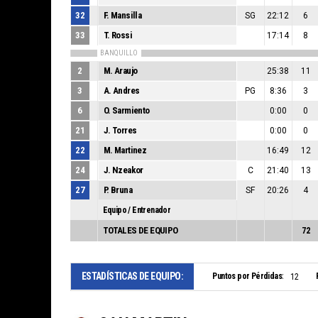
32
F. Mansilla
SG
22:12
6
33
T. Rossi
17:14
8
BANQUILLO
2
M. Araujo
25:38
11
3
A. Andres
PG
8:36
3
6
O. Sarmiento
0:00
0
21
J. Torres
0:00
0
22
M. Martinez
16:49
12
24
J. Nzeakor
C
21:40
13
27
P. Bruna
SF
20:26
4
Equipo / Entrenador
TOTALES DE EQUIPO
72
ESTADÍSTICAS DE EQUIPO:
Puntos por Pérdidas:
12