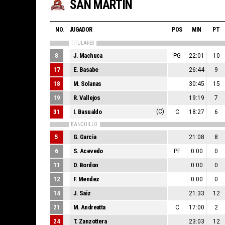
SAN MARTIN
NO.
JUGADOR
POS
MIN
PT
TITULARES
8
J. Machuca
PG
22:01
10
17
E. Basabe
26:44
9
18
M. Solanas
30:45
15
19
R. Vallejos
19:19
7
31
I. Basualdo
(C)
C
18:27
6
BANQUILLO
5
G. Garcia
21:08
8
6
S. Acevedo
PF
0:00
0
11
D. Bordon
0:00
0
12
F. Mendez
0:00
0
14
J. Saiz
21:33
12
21
M. Andreatta
C
17:00
2
24
T. Zanzottera
23:03
12