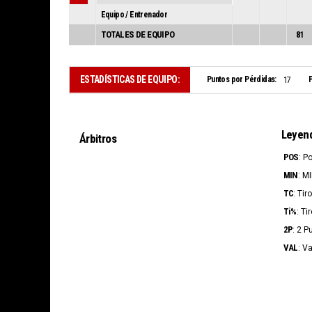
Equipo / Entrenador
TOTALES DE EQUIPO
81
ESTADÍSTICAS DE EQUIPO:
Puntos por Pérdidas:
P
17
Leyen
Árbitros
POS
: P
MIN
: M
TC
: Ti
Ti%
: Ti
2P
: 2 P
VAL
: V