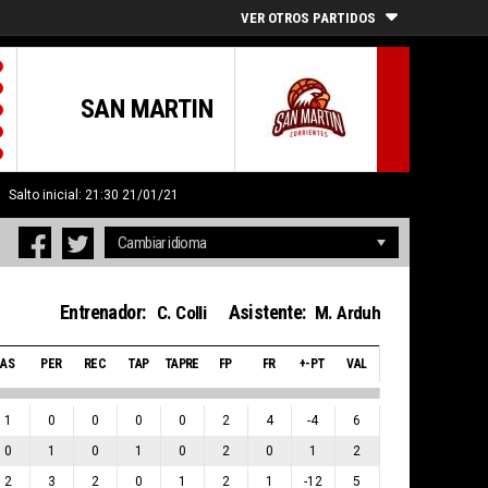
VER OTROS PARTIDOS
SAN MARTIN
Salto inicial: 21:30 21/01/21
Entrenador:
Asistente:
C. Colli
M. Arduh
AS
PER
REC
TAP
TAPRE
FP
FR
+-PT
VAL
1
0
0
0
0
2
4
-4
6
0
1
0
1
0
2
0
1
2
2
3
2
0
1
2
1
-12
5