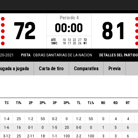
Periodo
4
72
81
00:00
ATE
10
13
22
27
72
SMC
18
17
20
26
81
020-2021
PISTA
OBRAS SANITARIAS DE LA NACION
DETALLES DEL PARTIDO
ugada a jugada
Carta de tiro
Comparativa
Previa
TC
TI%
2P
2P%
3P
3P%
TL
TL%
RO
RD
RT
1
-
4
25
1
-
2
50
0
-
2
0
1
-
2
50
0
4
4
1
-
6
16
0
-
1
0
1
-
5
20
0
-
0
0
1
5
6
3
-
12
25
2
-
11
18
1
-
1
100
2
-
2
100
3
3
6