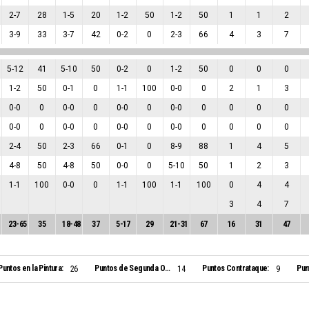
2
-
7
28
1
-
5
20
1
-
2
50
1
-
2
50
1
1
2
3
-
9
33
3
-
7
42
0
-
2
0
2
-
3
66
4
3
7
5
-
12
41
5
-
10
50
0
-
2
0
1
-
2
50
0
0
0
1
-
2
50
0
-
1
0
1
-
1
100
0
-
0
0
2
1
3
0
-
0
0
0
-
0
0
0
-
0
0
0
-
0
0
0
0
0
0
-
0
0
0
-
0
0
0
-
0
0
0
-
0
0
0
0
0
2
-
4
50
2
-
3
66
0
-
1
0
8
-
9
88
1
4
5
4
-
8
50
4
-
8
50
0
-
0
0
5
-
10
50
1
2
3
1
-
1
100
0
-
0
0
1
-
1
100
1
-
1
100
0
4
4
3
4
7
23
-
65
35
18
-
48
37
5
-
17
29
21
-
31
67
16
31
47
Puntos en la Pintura:
Puntos de Segunda Oportunidad:
Puntos Contrataque:
Pun
26
14
9