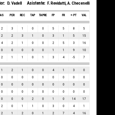
or:
Asistente:
D. Vadell
F. Revidatti
,
A. Checenelli
AS
PER
REC
TAP
TAPRE
FP
FR
+-PT
VAL
2
3
1
0
0
5
5
8
5
2
2
3
1
0
3
1
5
15
4
2
1
0
0
2
5
3
16
0
0
0
0
0
1
1
9
10
2
1
1
0
1
3
4
-5
7
1
2
1
0
0
4
1
3
0
0
0
0
0
0
0
0
0
0
0
0
0
0
0
0
0
0
0
0
0
0
0
0
0
0
0
0
0
0
0
2
0
1
0
14
17
2
0
1
1
0
3
0
4
1
2
1
2
0
1
2
7
4
16