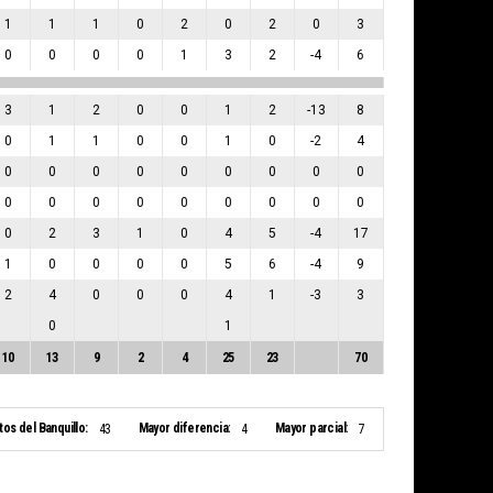
1
1
1
0
2
0
2
0
3
0
0
0
0
1
3
2
-4
6
3
1
2
0
0
1
2
-13
8
0
1
1
0
0
1
0
-2
4
0
0
0
0
0
0
0
0
0
0
0
0
0
0
0
0
0
0
0
2
3
1
0
4
5
-4
17
1
0
0
0
0
5
6
-4
9
2
4
0
0
0
4
1
-3
3
0
1
10
13
9
2
4
25
23
70
tos del Banquillo:
Mayor diferencia:
Mayor parcial:
43
4
7