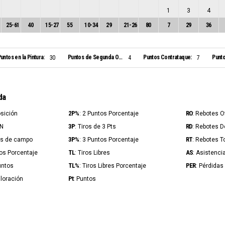
1
3
4
25
-
61
40
15
-
27
55
10
-
34
29
21
-
26
80
7
29
36
untos en la Pintura:
Puntos de Segunda Oportunidad:
Puntos Contrataque:
Punto
30
4
7
da
2P%
RO
osición
: 2 Puntos Porcentaje
: Rebotes 
3P
RD
IN
: Tiros de 3 Pts
: Rebotes 
3P%
RT
ros de campo
: 3 Puntos Porcentaje
: Rebotes T
TL
AS
ros Porcentaje
: Tiros Libres
: Asistenci
TL%
PER
untos
: Tiros Libres Porcentaje
: Pérdidas
Pt
aloración
: Puntos