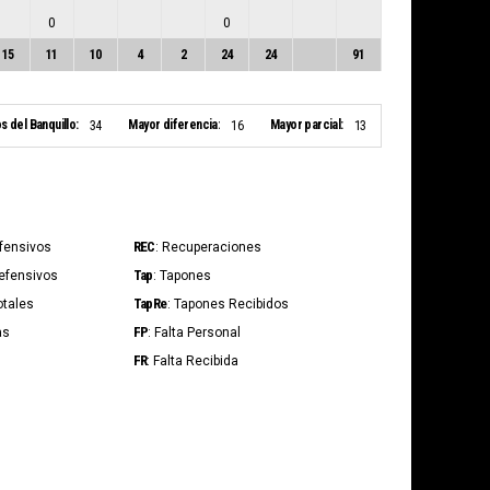
0
0
15
11
10
4
2
24
24
91
s del Banquillo:
Mayor diferencia:
Mayor parcial:
34
16
13
REC
Ofensivos
: Recuperaciones
Tap
Defensivos
: Tapones
TapRe
otales
: Tapones Recibidos
FP
as
: Falta Personal
FR
: Falta Recibida