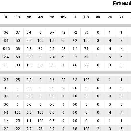
Entrenad
TC
TI%
2P
2P%
3P
3P%
TL
TL%
RO
RD
RT
3
-
8
37
0
-
1
0
3
-
7
42
1
-
2
50
0
1
1
3
-
6
50
2
-
2
100
1
-
4
25
2
-
2
100
3
4
7
5
-
13
38
3
-
5
60
2
-
8
25
3
-
4
75
0
4
4
2
-
4
50
0
-
0
0
2
-
4
50
1
-
2
50
1
5
6
1
-
3
33
1
-
3
33
0
-
0
0
4
-
6
66
0
3
3
2
-
8
25
0
-
2
0
2
-
6
33
2
-
2
100
0
1
1
0
-
0
0
0
-
0
0
0
-
0
0
0
-
0
0
0
0
0
0
-
0
0
0
-
0
0
0
-
0
0
0
-
0
0
0
0
0
0
-
0
0
0
-
0
0
0
-
0
0
0
-
0
0
0
0
0
6
-
6
100
6
-
6
100
0
-
0
0
0
-
0
0
0
4
4
1
-
4
25
1
-
1
100
0
-
3
0
0
-
0
0
0
1
1
2
-
9
22
2
-
7
28
0
-
2
0
8
-
8
100
2
3
5