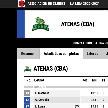
ASOCIACION DE CLUBES
LA LIGA 2020-2021
ATENAS (CBA)
COMPETICIÓN
LA LIGA 2
Resumen
Estadísticas completas
Líderes
J
ATENAS (CBA)
NO.
JUGADOR
POS
MIN
PT
TITULARES
10
L. Machuca
10:58
3
13
G. Cordoba
22:11
3
17
L. Lema
(C)
34:16
9