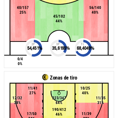
40/157
56/140
25%
40%
45/102
44%
2P
3P
TL
54,451
%
35,6195
%
68,4049
%
0/4
0%
Zonas de tiro
11/41
10/25
27%
40%
12/32
223/347
11/35
38%
64%
31%
190/412
17/50
11/39
46%