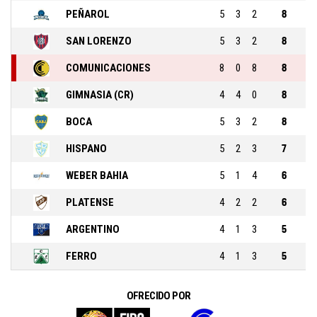
PEÑAROL
5
3
2
8
SAN LORENZO
5
3
2
8
COMUNICACIONES
8
0
8
8
GIMNASIA (CR)
4
4
0
8
BOCA
5
3
2
8
HISPANO
5
2
3
7
WEBER BAHIA
5
1
4
6
PLATENSE
4
2
2
6
ARGENTINO
4
1
3
5
FERRO
4
1
3
5
OFRECIDO POR