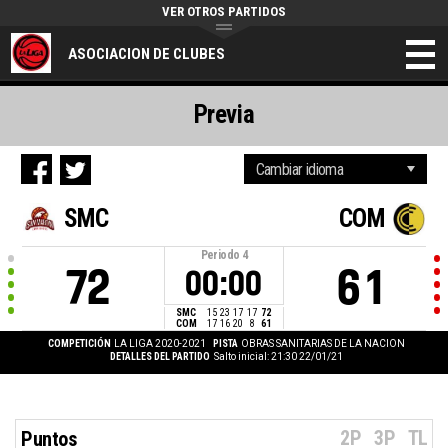
VER OTROS PARTIDOS
ASOCIACION DE CLUBES
Previa
SMC
COM
Periodo
4
72
61
00:00
SMC
15
23
17
17
72
COM
17
16
20
8
61
COMPETICIÓN
LA LIGA 2020-2021
PISTA
OBRAS SANITARIAS DE LA NACION
DETALLES DEL PARTIDO
Salto inicial: 21:30 22/01/21
2P
3P
TL
Puntos