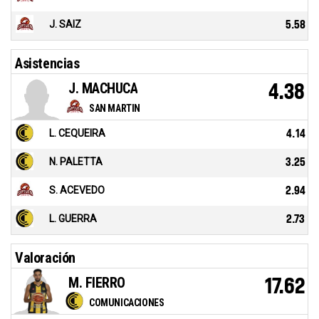
J. SAIZ
5.58
Asistencias
J. MACHUCA
4.38
SAN MARTIN
L. CEQUEIRA
4.14
N. PALETTA
3.25
S. ACEVEDO
2.94
L. GUERRA
2.73
Valoración
M. FIERRO
17.62
COMUNICACIONES