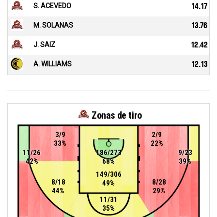
S. ACEVEDO
14.17
M. SOLANAS
13.76
J. SAIZ
12.42
A. WILLIAMS
12.13
Zonas de tiro
3/9
2/9
33%
22%
11/26
186/273
9/23
42%
68%
39%
149/306
8/18
8/28
49%
44%
29%
11/31
35%