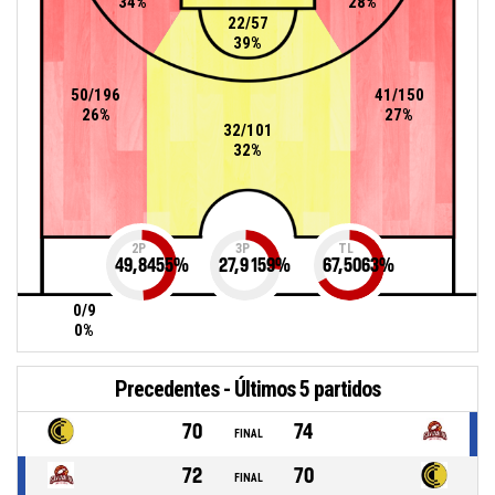
34%
28%
22/57
39%
50/196
41/150
26%
27%
32/101
32%
2P
3P
TL
49,8455
%
27,9159
%
67,5063
%
0/9
0%
Precedentes - Últimos 5 partidos
70
74
FINAL
72
70
FINAL