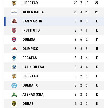
LIBERTAD
20
7
13
27
WEBER BAHIA
23
3
20
26
SAN MARTIN
8
8
0
16
INSTITUTO
8
7
1
15
QUIMSA
8
6
2
14
OLIMPICO
8
5
3
13
REGATAS
8
4
4
12
LA UNION FSA
8
4
4
12
LIBERTAD
8
2
6
10
OBERA TC
8
2
6
10
ATENAS (CBA)
8
2
6
10
OBRAS
5
3
2
8