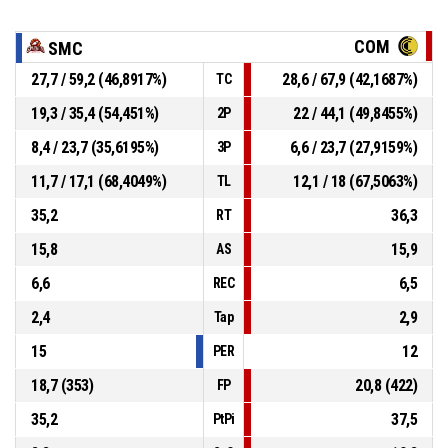
COM
SMC
27,7 / 59,2 (46,8917%)
28,6 / 67,9 (42,1687%)
TC
19,3 / 35,4 (54,451%)
22 / 44,1 (49,8455%)
2P
8,4 / 23,7 (35,6195%)
6,6 / 23,7 (27,9159%)
3P
11,7 / 17,1 (68,4049%)
12,1 / 18 (67,5063%)
TL
35,2
36,3
RT
15,8
15,9
AS
6,6
6,5
REC
2,4
2,9
Tap
15
12
PER
18,7 (353)
20,8 (422)
FP
35,2
37,5
PtPi