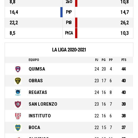
8,8
10,8
2aO
16,4
14,7
PtP
22,2
26,2
PtB
8,5
10,3
PtCA
LA LIGA 2020-2021
EQUIPO
PJ
PG
PP
PTS
QUIMSA
24
20
4
44
OBRAS
23
17
6
40
REGATAS
24
16
8
40
SAN LORENZO
23
16
7
39
INSTITUTO
22
16
6
38
BOCA
22
15
7
37