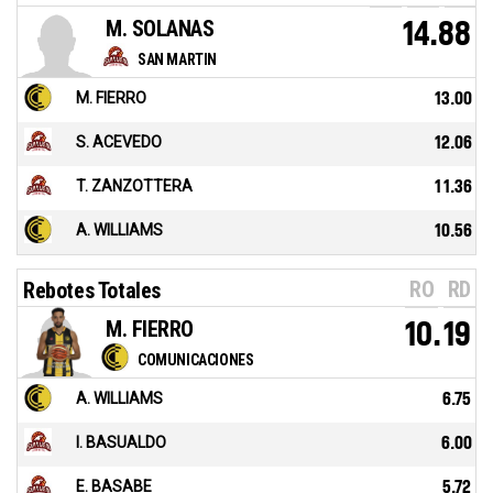
M. SOLANAS
14.88
SAN MARTIN
M. FIERRO
13.00
S. ACEVEDO
12.06
T. ZANZOTTERA
11.36
A. WILLIAMS
10.56
RO
RD
Rebotes Totales
M. FIERRO
10.19
COMUNICACIONES
A. WILLIAMS
6.75
I. BASUALDO
6.00
E. BASABE
5.72