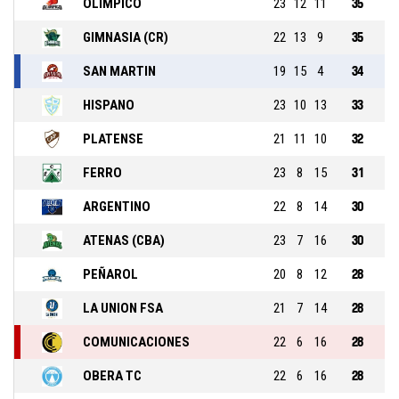
OLIMPICO
23
12
11
35
GIMNASIA (CR)
22
13
9
35
SAN MARTIN
19
15
4
34
HISPANO
23
10
13
33
PLATENSE
21
11
10
32
FERRO
23
8
15
31
ARGENTINO
22
8
14
30
ATENAS (CBA)
23
7
16
30
PEÑAROL
20
8
12
28
LA UNION FSA
21
7
14
28
COMUNICACIONES
22
6
16
28
OBERA TC
22
6
16
28