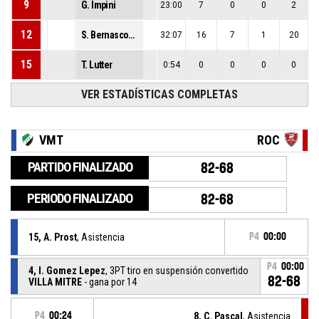
9
G. Impini
23:00
7
0
0
2
12
S. Bernasconi Ruggero
32:07
16
7
1
20
15
T. Lutter
0:54
0
0
0
0
VER ESTADÍSTICAS COMPLETAS
VMT
ROC
PARTIDO FINALIZADO
82-68
PERIODO FINALIZADO
82-68
15, A. Prost
, Asistencia
P4
00:00
P4
00:00
4, I. Gomez Lepez
, 3PT tiro en suspensión convertido
82-68
VILLA MITRE
- gana por 14
P4
00:24
8, C. Pascal
, Asistencia