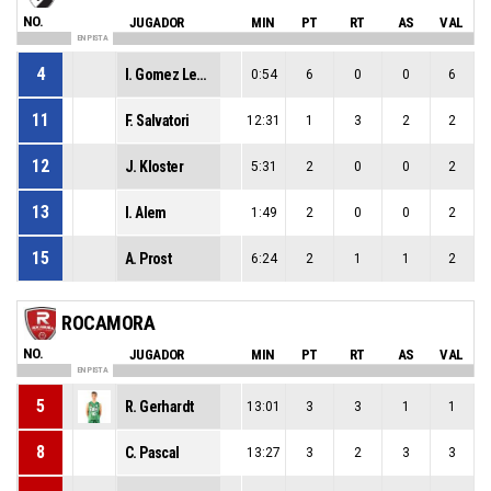
NO.
JUGADOR
MIN
PT
RT
AS
VAL
EN PISTA
4
I. Gomez Lepez
0:54
6
0
0
6
11
F. Salvatori
12:31
1
3
2
2
12
J. Kloster
5:31
2
0
0
2
13
I. Alem
1:49
2
0
0
2
15
A. Prost
6:24
2
1
1
2
ROCAMORA
NO.
JUGADOR
MIN
PT
RT
AS
VAL
EN PISTA
5
R. Gerhardt
13:01
3
3
1
1
8
C. Pascal
13:27
3
2
3
3