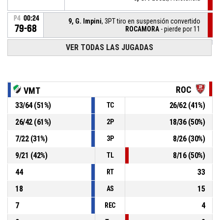
P4
00:24
9, G. Impini
, 3PT tiro en suspensión convertido
79-68
ROCAMORA
- pierde por 11
P4
00:35
VER TODAS LAS JUGADAS
4, I. Gomez Lepez
, 3PT tiro en suspensión convertido
79-65
VILLA MITRE
- gana por 14
P4
00:53
12, S. Bernasconi Ruggero
, Tiro libre 2/2 convertido
76-65
ROCAMORA
- pierde por 11
ROC
VMT
P4
00:53
12, S. Bernasconi Ruggero
, Tiro libre 1/2 convertido
33
/
64
(
51
%)
26
/
62
(
41
%)
TC
76-64
ROCAMORA
- pierde por 12
26
/
42
(
61
%)
18
/
36
(
50
%)
2P
P4
00:53
10, J. Catalin
, Se retira
7
/
22
(
31
%)
8
/
26
(
30
%)
3P
9
/
21
(
42
%)
8
/
16
(
50
%)
TL
44
33
RT
18
15
AS
7
4
REC