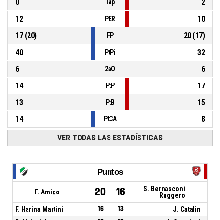
0
2
Tap
12
10
PER
17
(
20
)
20
(
17
)
FP
40
32
PtPi
6
6
2aO
14
17
PtP
13
15
PtB
14
8
PtCA
VER TODAS LAS ESTADÍSTICAS
Puntos
S. Bernasconi
20
16
F. Amigo
Ruggero
F. Harina Martini
16
13
J. Catalin