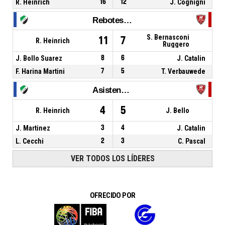
R. Heinrich
16
12
J. Cognigni
Rebotes Totales
S. Bernasconi
11
7
R. Heinrich
Ruggero
J. Bollo Suarez
8
6
J. Catalin
F. Harina Martini
7
5
T. Verbauwede
Asistencias
4
5
R. Heinrich
J. Bello
J. Martinez
3
4
J. Catalin
L. Cecchi
2
3
C. Pascal
VER TODOS LOS LÍDERES
OFRECIDO POR