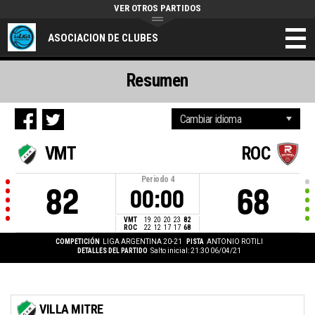
VER OTROS PARTIDOS
ASOCIACION DE CLUBES
Resumen
VMT
ROC
Periodo
4
82
68
00:00
VMT
19
20
20
23
82
ROC
22
12
17
17
68
COMPETICIÓN
LIGA ARGENTINA 20-21
PISTA
ANTONIO ROTILI
DETALLES DEL PARTIDO
Salto inicial: 21:30 06/04/21
VILLA MITRE