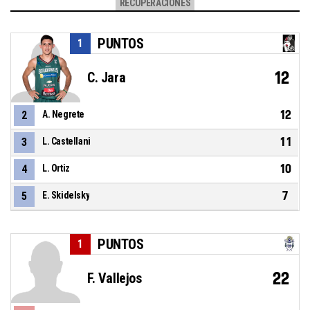
RECUPERACIONES
PUNTOS
1
12
C. Jara
12
2
A. Negrete
11
3
L. Castellani
10
4
L. Ortiz
7
5
E. Skidelsky
PUNTOS
1
22
F. Vallejos