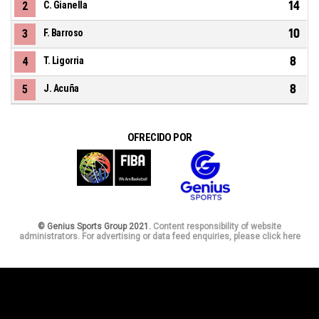
14
2
C. Gianella
10
3
F. Barroso
8
4
T. Ligorria
8
5
J. Acuña
OFRECIDO POR
© Genius Sports Group 2021.
Content responsibility of website
administrators. For advertising or data feed enquiries, please click here