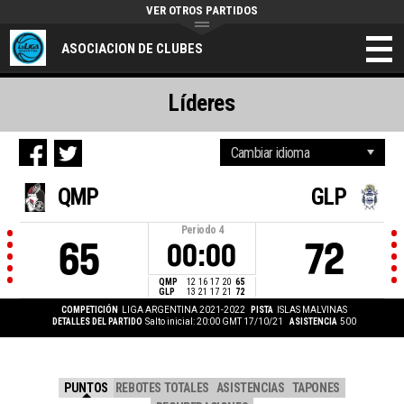
VER OTROS PARTIDOS
ASOCIACION DE CLUBES
Líderes
QMP
GLP
Periodo
4
65
72
00:00
QMP
12
16
17
20
65
GLP
13
21
17
21
72
COMPETICIÓN
LIGA ARGENTINA 2021-2022
PISTA
ISLAS MALVINAS
DETALLES DEL PARTIDO
Salto inicial: 20:00 GMT 17/10/21
ASISTENCIA
500
PUNTOS
REBOTES TOTALES
ASISTENCIAS
TAPONES