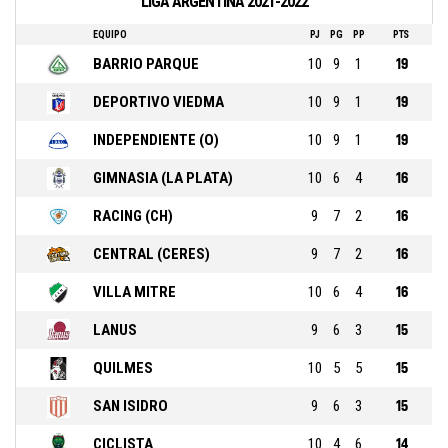
LIGA ARGENTINA 2021-2022
EQUIPO
PJ
PG
PP
PTS
BARRIO PARQUE
10
9
1
19
DEPORTIVO VIEDMA
10
9
1
19
INDEPENDIENTE (O)
10
9
1
19
GIMNASIA (LA PLATA)
10
6
4
16
RACING (CH)
9
7
2
16
CENTRAL (CERES)
9
7
2
16
VILLA MITRE
10
6
4
16
LANUS
9
6
3
15
QUILMES
10
5
5
15
SAN ISIDRO
9
6
3
15
CICLISTA
10
4
6
14