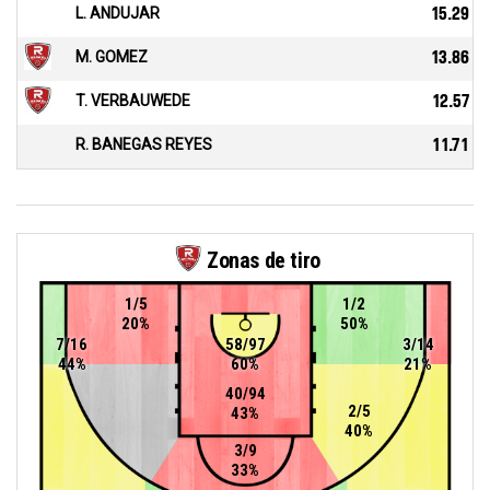
L. ANDUJAR
15.29
M. GOMEZ
13.86
T. VERBAUWEDE
12.57
R. BANEGAS REYES
11.71
Zonas de tiro
1/5
1/2
20%
50%
7/16
58/97
3/14
44%
60%
21%
40/94
2/5
43%
40%
3/9
33%