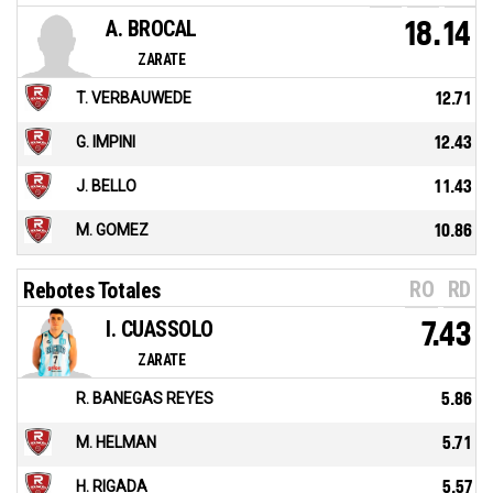
A. BROCAL
18.14
ZARATE
T. VERBAUWEDE
12.71
G. IMPINI
12.43
J. BELLO
11.43
M. GOMEZ
10.86
RO
RD
Rebotes Totales
I. CUASSOLO
7.43
ZARATE
R. BANEGAS REYES
5.86
M. HELMAN
5.71
H. RIGADA
5.57