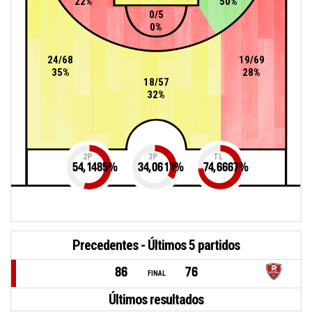
22%
50%
0/5
0%
24/68
19/69
35%
28%
18/57
32%
2P
3P
TL
54,1485
%
34,0611
%
74,6667
%
Precedentes - Últimos 5 partidos
86
76
FINAL
Últimos resultados