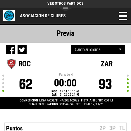
VER OTROS PARTIDOS
ASOCIACION DE CLUBES
Previa
ROC
ZAR
Periodo
4
62
93
00:00
ROC
17
14
15
16
62
ZAR
21
22
26
24
93
COMPETICIÓN
LIGA ARGENTINA 2021-2022
PISTA
ANTONIO ROTILI
DETALLES DEL PARTIDO
Salto inicial: 18:30 GMT 12/11/21
2P
3P
TL
Puntos