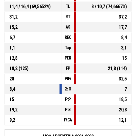
11,4 / 16,4 (69,5652%)
8 / 10,7 (74,6667%)
TL
31,2
37,2
RT
15,2
17,7
AS
6,7
8,4
REC
1,1
3,1
Tap
12,8
15
PER
18,2 (125)
21,8 (114)
FP
28
32,5
PtPi
8,4
7
2aO
15
18,5
PtP
19,2
20,8
PtB
9,2
12,1
PtCA