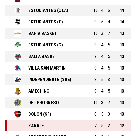
ESTUDIANTES (OLA)
10
4
6
14
ESTUDIANTES (T)
9
5
4
14
BAHIA BASKET
10
3
7
13
ESTUDIANTES (C)
9
4
5
13
SALTA BASKET
9
4
5
13
VILLA SAN MARTIN
9
4
5
13
INDEPENDIENTE (SDE)
8
5
3
13
AMEGHINO
9
4
5
13
DEL PROGRESO
10
3
7
13
COLON (SF)
8
5
3
13
ZARATE
7
5
2
12