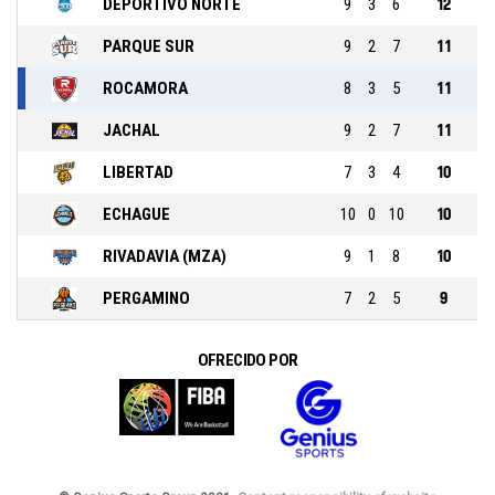
DEPORTIVO NORTE
9
3
6
12
PARQUE SUR
9
2
7
11
ROCAMORA
8
3
5
11
JACHAL
9
2
7
11
LIBERTAD
7
3
4
10
ECHAGUE
10
0
10
10
RIVADAVIA (MZA)
9
1
8
10
PERGAMINO
7
2
5
9
OFRECIDO POR