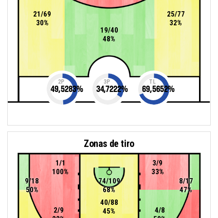
21/69
25/77
30%
32%
19/40
48%
2P
3P
TL
49,5283
%
34,7222
%
69,5652
%
Zonas de tiro
1/1
3/9
100%
33%
9/18
74/109
8/17
50%
68%
47%
40/88
2/9
4/8
45%