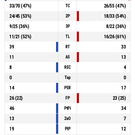
33
/
70
(
47
%)
26
/
55
(
47
%)
TC
24
/
45
(
53
%)
18
/
33
(
54
%)
2P
9
/
25
(
36
%)
8
/
22
(
36
%)
3P
11
/
21
(
52
%)
16
/
26
(
61
%)
TL
39
33
RT
11
13
AS
8
4
REC
0
0
Tap
14
17
PER
26
(
22
)
23
(
25
)
FP
46
34
PtPi
13
7
2aO
19
12
PtP