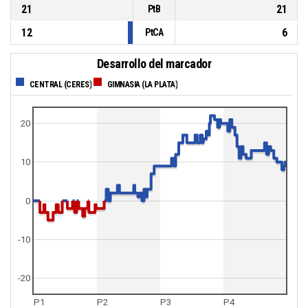
21
21
PtB
12
6
PtCA
Desarrollo del marcador
CENTRAL (CERES)
GIMNASIA (LA PLATA)
20
10
0
-10
-20
P1
P2
P3
P4