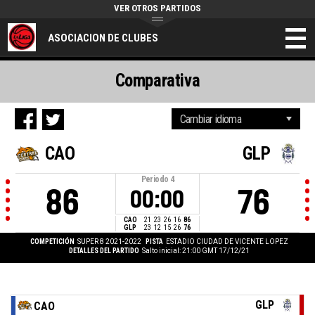
VER OTROS PARTIDOS
ASOCIACION DE CLUBES
Comparativa
CAO
GLP
Periodo
4
86
76
00:00
CAO
21
23
26
16
86
GLP
23
12
15
26
76
COMPETICIÓN
SUPER 8 2021-2022
PISTA
ESTADIO CIUDAD DE VICENTE LOPEZ
DETALLES DEL PARTIDO
Salto inicial: 21:00 GMT 17/12/21
GLP
CAO